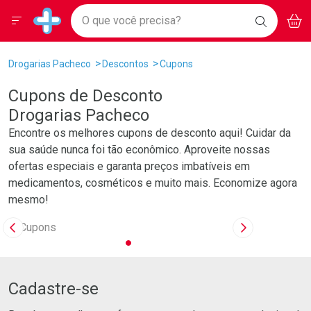
Drogarias Pacheco
Menu
Aces
Ir direto para a home
O que você precisa?
BAIXE
V
i
Baixe nosso APP e aproveite Ofertas Exclusivas!
BUSCAR
O APP
Navegue pela página
Ir direto para o conteúdo
Faça a sua busca
Ir direto para a busca
Ir direto para a conta
Drogarias Pacheco
Descontos
Cupons
Ir direto para a ajuda
Cupons de Desconto
Ir direto para a notificações
Ir direto para o carrinho
Drogarias Pacheco
Ir direto para o menu
Encontre os melhores cupons de desconto aqui! Cuidar da
sua saúde nunca foi tão econômico. Aproveite nossas
ofertas especiais e garanta preços imbatíveis em
medicamentos, cosméticos e muito mais. Economize agora
mesmo!
Imagem Anterior
Próxima Imag
na nossa newsletter
Cadastre-se