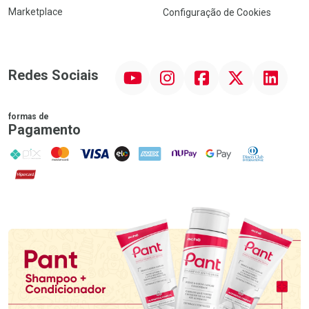
Marketplace
Configuração de Cookies
YouTube
Instagram
Facebook
Twitter
Linkedin
Redes Sociais
formas de
Pagamento
PIX
MasterCard
VISA
ELO
AMEX
NuPay
Google Pay
Diners Club
Hipercard
Promoção em Destaque