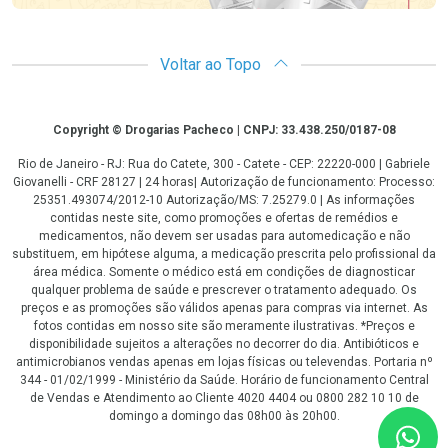
Voltar ao Topo
Copyright
Copyright © Drogarias Pacheco | CNPJ: 33.438.250/0187-08
Rio de Janeiro - RJ: Rua do Catete, 300 - Catete - CEP: 22220-000 | Gabriele
Giovanelli - CRF 28127 | 24 horas| Autorização de funcionamento: Processo:
25351.493074/2012-10 Autorização/MS: 7.25279.0 | As informações
contidas neste site, como promoções e ofertas de remédios e
medicamentos, não devem ser usadas para automedicação e não
substituem, em hipótese alguma, a medicação prescrita pelo profissional da
área médica. Somente o médico está em condições de diagnosticar
qualquer problema de saúde e prescrever o tratamento adequado. Os
preços e as promoções são válidos apenas para compras via internet. As
fotos contidas em nosso site são meramente ilustrativas. *Preços e
disponibilidade sujeitos a alterações no decorrer do dia. Antibióticos e
antimicrobianos vendas apenas em lojas físicas ou televendas. Portaria nº
344 - 01/02/1999 - Ministério da Saúde. Horário de funcionamento Central
de Vendas e Atendimento ao Cliente 4020 4404 ou 0800 282 10 10 de
domingo a domingo das 08h00 às 20h00.