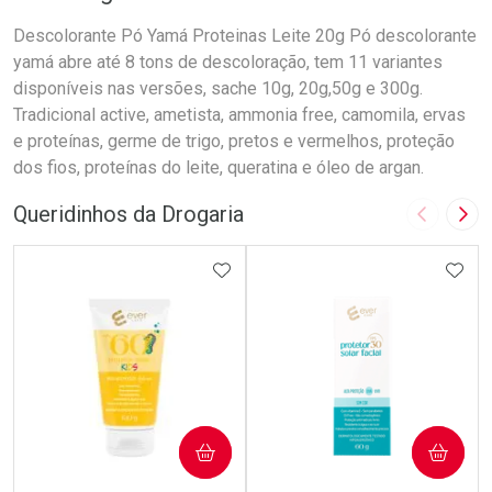
Descolorante Pó Yamá Proteinas Leite 20g Pó descolorante
yamá abre até 8 tons de descoloração, tem 11 variantes
disponíveis nas versões, sache 10g, 20g,50g e 300g.
Tradicional active, ametista, ammonia free, camomila, ervas
e proteínas, germe de trigo, pretos e vermelhos, proteção
dos fios, proteínas do leite, queratina e óleo de argan.
Queridinhos da Drogaria
Imagem A
Pró
ADICIONAR AOS FAVORITOS
ADIC
COMPRAR
COMPRAR