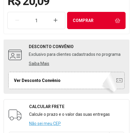
R$ 20,09
REMOVER UMA UNIDADE
AUMENTAR UMA UNIDADE
COMPRAR
DESCONTO
CONVÊNIO
Exclusivo para clientes cadastrados no programa
Saiba Mais
Ver Desconto Convênio
CALCULAR FRETE
Formulário para Calcular o Frete
Calcule o prazo e o valor das suas entregas
Não sei meu CEP