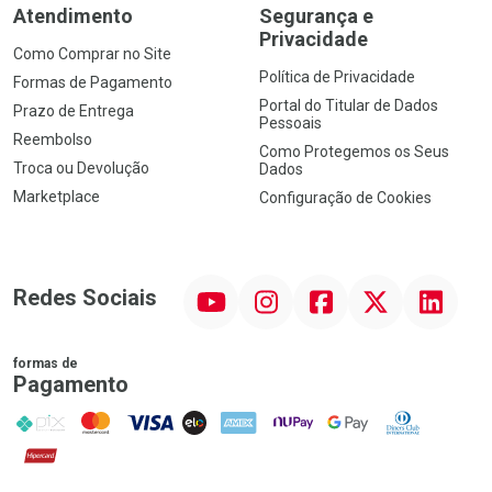
Atendimento
Segurança e
Privacidade
Como Comprar no Site
Política de Privacidade
Formas de Pagamento
Portal do Titular de Dados
Prazo de Entrega
Pessoais
Reembolso
Como Protegemos os Seus
Troca ou Devolução
Dados
Marketplace
Configuração de Cookies
YouTube
Instagram
Facebook
Twitter
Linkedin
Redes Sociais
formas de
Pagamento
PIX
MasterCard
VISA
ELO
AMEX
NuPay
Google Pay
Diners Club
Hipercard