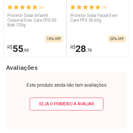
(4)
(9)
Protetor Solar Infantil
Protetor Solar Facial Ever
Corporal Ever Care FPS 60
Care FPS 30 60g
Kids 120g
18% OFF
20% OFF
55
28
R$
R$
,99
,79
FECHAR
F
FECHAR
F
Avaliações
Laboratório
Laboratório
Por Menos
Por Menos
Este produto ainda não tem avaliações
SEJA O PRIMEIRO A AVALIAR