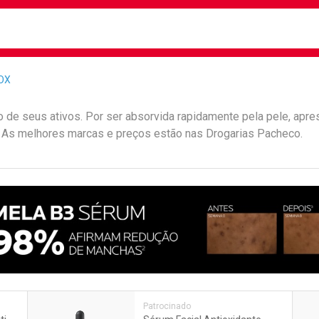
busca
isa?
OX
 de seus ativos. Por ser absorvida rapidamente pela pele, apre
s. As melhores marcas e preços estão nas Drogarias Pacheco.
e
Patrocinado