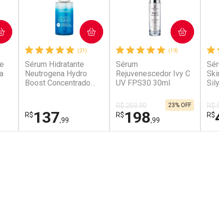
COMPRAR
COMPRAR
(21)
(19)
le
Sérum Hidratante
Sérum
Sér
a
Neutrogena Hydro
Rejuvenescedor Ivy C
Ski
Boost Concentrado
UV FPS30 30ml
Sil
30ml
R$ 259,90
23% OFF
R$ 
137
198
R$
R$
R$
,99
,99
FECHAR
FECHAR
FECHAR
FECHAR
FEC
FEC
Laboratório
Laboratório
De
Por Menos
Por Menos
P
Pacheco