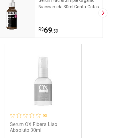
Sérum Facial Simple Organic
Niacinamida 30ml Conta-Gotas
Próxima Imagem
69
R$
,59
DICIONAR AOS FAVORITOS
(0)
Serum OX Fibers Liso
Absoluto 30ml