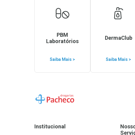
PBM
DermaClub
Laboratórios
Saiba Mais >
Saiba Mais >
Ir para a Home
Institucional
Noss
Servi