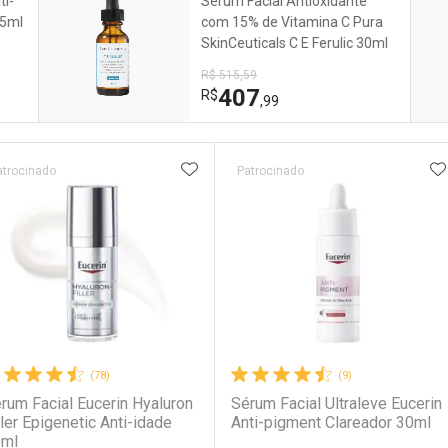
ti-
Sérum Facial Antioxidante
75ml
com 15% de Vitamina C Pura
SkinCeuticals C E Ferulic 30ml
R$ 515,59
407
R$
,99
ateleira
ADICIONAR AOS FAVORITOS
A
atrocinado
Patrocinado
(78)
(9)
rum Facial Eucerin Hyaluron
Sérum Facial Ultraleve Eucerin
ller Epigenetic Anti-idade
Anti-pigment Clareador 30ml
ml