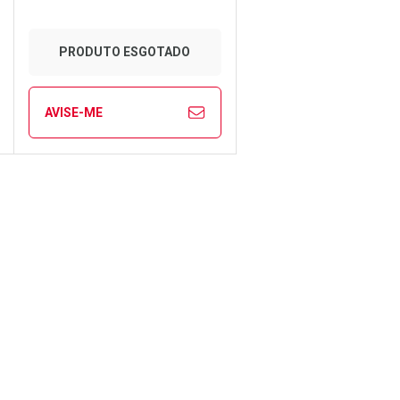
PRODUTO ESGOTADO
AVISE-ME
ECHAR
ECHAR
FECHAR
FECHAR
Laboratório
Por Menos