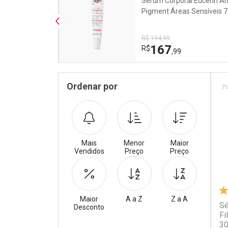
ntissinais
Sérum Corporal Eucerin An
tinol Boost
Pigment Áreas Sensíveis 
Imagem Anterior
R$ 194,99
167
R$
,99
Pr
Sidebar
Ordenar por
P
Mais
Menor
Maior
Vendidos
Preço
Preço
Maior
A a Z
Z a A
Sé
Desconto
Fi
30