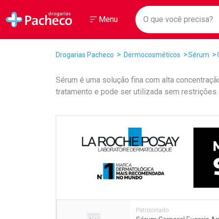
Drogarias Pacheco
Menu
Faça a sua 
O que você prec
Ir direto para a home
Abrir ou Fechar
Menu
Navegue pela página
Ir direto para o conteúdo
Ir direto para a busca
Ir direto para a conta
Breadcrumb
Drogarias Pacheco
Dermocosméticos
Sérum
Ir direto para a ajuda
Ir direto para a notificações
Sérum é uma solução fina com alta concentração
Ir direto para o carrinho
tratamento e pode ser utilizada sem restriçõe
Ir direto para o menu
Promoções em Destaqu
Patrocinado