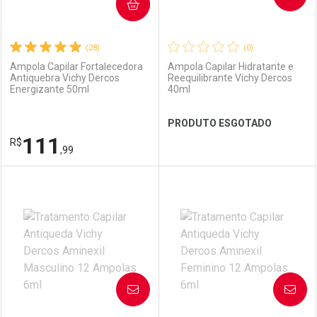
COMPRAR
(28)
(0)
Ampola Capilar Fortalecedora
Ampola Capilar Hidratante e
Antiquebra Vichy Dercos
Reequilibrante Vichy Dercos
Energizante 50ml
40ml
PRODUTO ESGOTADO
111
R$
,99
FECHAR
FECHAR
FEC
FEC
Dermaclub
Por Menos
Laboratório
Por Menos
AVISE-ME
AVISE-ME