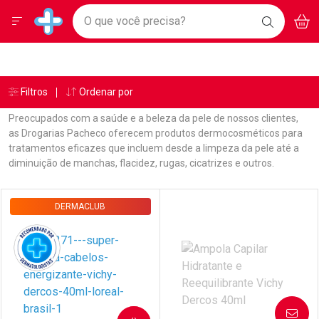
Drogarias Pacheco
Menu
Aces
Ir direto para a home
O que você precisa?
BAIXE
V
i
Baixe nosso APP e aproveite Ofertas Exclusivas!
BUSCAR
O APP
Navegue pela página
Ir direto para o conteúdo
Faça a sua busca
Ir direto para a busca
Ir direto para a conta
Ir direto para a ajuda
Âncoras
Breadcrumb
Filtros
Ordenar por
Drogarias Pacheco
Dermocosméticos
Ampola
Vichy
Ir direto para a notificações
Ir direto para o carrinho
Preocupados com a saúde e a beleza da pele de nossos clientes,
Ir direto para o menu
as Drogarias Pacheco oferecem produtos dermocosméticos para
tratamentos eficazes que incluem desde a limpeza da pele até a
diminuição de manchas, flacidez, rugas, cicatrizes e outros.
Linkagens Internas em Destaque
Promoções em Destaque
Prateleira
DERMACLUB
AVISE-ME