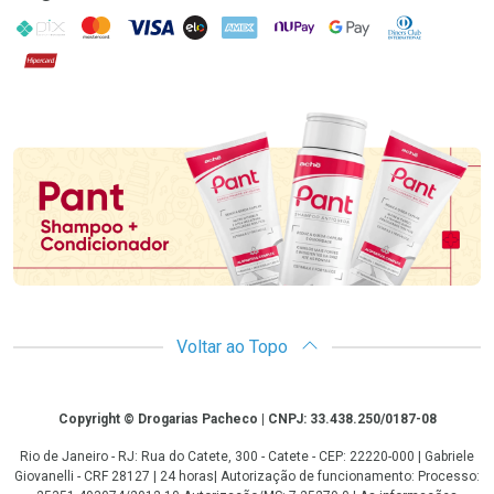
PIX
MasterCard
VISA
ELO
AMEX
NuPay
Google Pay
Diners Club
Hipercard
Promoção em Destaque
Voltar ao Topo
Copyright
Copyright © Drogarias Pacheco | CNPJ: 33.438.250/0187-08
Rio de Janeiro - RJ: Rua do Catete, 300 - Catete - CEP: 22220-000 | Gabriele
Giovanelli - CRF 28127 | 24 horas| Autorização de funcionamento: Processo: