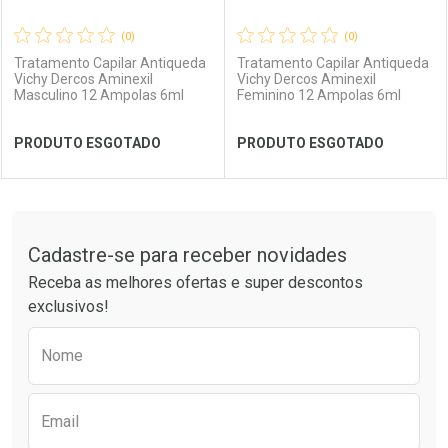
(0)
(0)
Tratamento Capilar Antiqueda
Tratamento Capilar Antiqueda
Vichy Dercos Aminexil
Vichy Dercos Aminexil
Ativar Desconto
Masculino 12 Ampolas 6ml
Feminino 12 Ampolas 6ml
PRODUTO ESGOTADO
PRODUTO ESGOTADO
Comprar sem Desconto
Comprar sem Desconto
Ver Desconto Convênio
Por R$ 111,99/cada
Por R$ 111,99/cada
FECHAR
FECHAR
FEC
FEC
Tudo sobre a Drogarias Pacheco
Cadastre-se para receber novidades
Laboratório
Por Menos
Laboratório
Por Menos
Receba as melhores ofertas e super descontos
exclusivos!
Preencha o formulário abaixo para receber 
Nome
Email