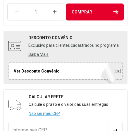
REMOVER UMA UNIDADE
AUMENTAR UMA UNIDADE
COMPRAR
DESCONTO
CONVÊNIO
Exclusivo para clientes cadastrados no programa
Saiba Mais
Ver Desconto Convênio
CALCULAR FRETE
Formulário para Calcular o Frete
Calcule o prazo e o valor das suas entregas
Não sei meu CEP
Informe seu CEP
CALCULA