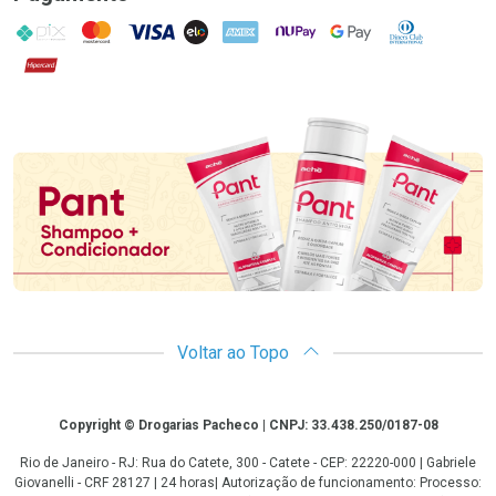
PIX
MasterCard
VISA
ELO
AMEX
NuPay
Google Pay
Diners Club
Hipercard
Promoção em Destaque
Voltar ao Topo
Copyright
Copyright © Drogarias Pacheco | CNPJ: 33.438.250/0187-08
Rio de Janeiro - RJ: Rua do Catete, 300 - Catete - CEP: 22220-000 | Gabriele
Giovanelli - CRF 28127 | 24 horas| Autorização de funcionamento: Processo: