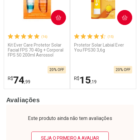
COMPRAR
COMPRAR
(16)
(15)
Kit Ever Care Protetor Solar
Protetor Solar Labial Ever
Facial FPS 70 40g + Corporal
You FPS30 3,6g
FPS 50 200ml Aerossol
20% OFF
20% OFF
74
15
R$
R$
,99
,19
FECHAR
F
FECHAR
F
Avaliações
Laboratório
Laboratório
Por Menos
Por Menos
Este produto ainda não tem avaliações
SEJA O PRIMEIRO A AVALIAR