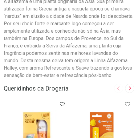
A alfazema é uma planta originária da Ásia. Sua primeira
utilização foi na Grécia antiga e naquela época se chamava
“nardus” em alusão a cidade de Naarda onde foi descoberta.
Por seu cheio forte e marcante logo começou a ser
amplamente utilizada e conhecida não só na Ásia, mas
também na Europa. Dos campos de Provence, no Sul da
França, é extraída a Seiva da Alfazema, uma planta cuja
fragrância podemos sentir nas melhores lavandas do
mundo. Desta mesma seiva tem origem a Linha Alfazema
Halley, com aroma Refrescante e Suave trazendo a gostosa
sensação de bem-estar e refrescância pós-banho.
Queridinhos da Drogaria
Imagem A
Pró
ADICIONAR AOS FAVORITOS
ADIC