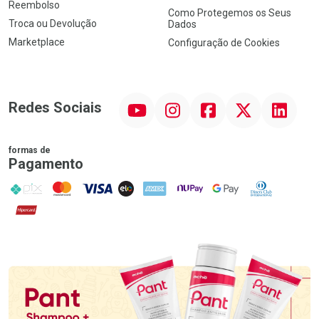
Reembolso
Como Protegemos os Seus
Troca ou Devolução
Dados
Marketplace
Configuração de Cookies
YouTube
Instagram
Facebook
Twitter
Linkedin
Redes Sociais
formas de
Pagamento
PIX
MasterCard
VISA
ELO
AMEX
NuPay
Google Pay
Diners Club
Hipercard
Promoção em Destaque