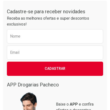
Tudo sobre a Drogarias Pacheco
Por R$ 30,61/cada
Por R$ 37,25/cada
Comprar sem Desconto
Comprar sem Desconto
Por R$ 30,61/cada
Por R$ 37,25/cada
Cadastre-se para receber novidades
Receba as melhores ofertas e super descontos
exclusivos!
Preencha o formulário abaixo para receber 
Nome
Email
CADASTRAR
APP Drogarias Pacheco
Baixe o
APP
e confira