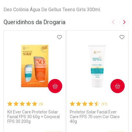
Deo Colônia Água De Gellus Teens Girls 300ml.
Queridinhos da Drogaria
Imagem A
Pró
ADICIONAR AOS FAVORITOS
ADIC
COMPRAR
COMPRAR
(9)
(11)
Kit Ever Care Protetor Solar
Protetor Solar Facial Ever
Facial FPS 30 60g + Corporal
Care FPS 70 com Cor Claro
FPS 30 200g
40g