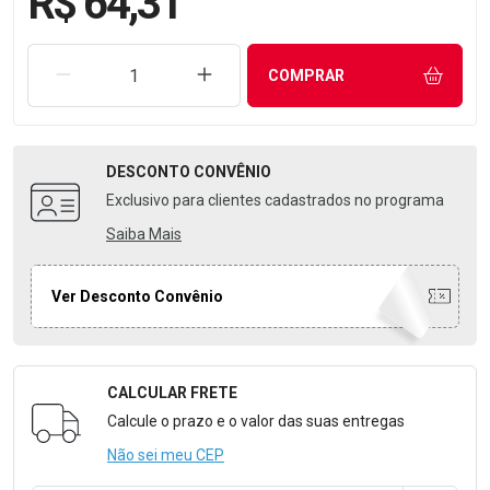
R$ 64,31
REMOVER UMA UNIDADE
AUMENTAR UMA UNIDADE
COMPRAR
DESCONTO
CONVÊNIO
Exclusivo para clientes cadastrados no programa
Saiba Mais
Ver Desconto Convênio
CALCULAR FRETE
Formulário para Calcular o Frete
Calcule o prazo e o valor das suas entregas
Não sei meu CEP