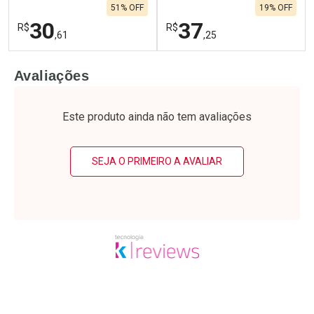
51% OFF
19% OFF
30
37
R$
R$
,61
,25
FECHAR
F
FECHAR
F
Avaliações
Laboratório
Laboratório
Por Menos
Por Menos
Este produto ainda não tem avaliações
SEJA O PRIMEIRO A AVALIAR
Ativar Desconto
Ativar Desconto
Comprar sem Desconto
Comprar sem Desconto