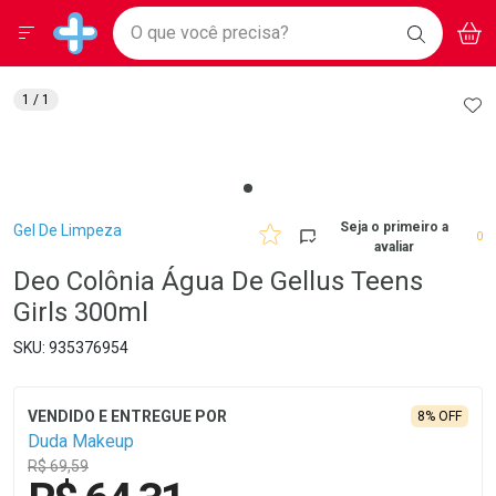
Drogarias Pacheco
Menu
Aces
Ir direto para a home
O que você precisa?
BAIXE
V
i
Baixe nosso APP e aproveite Ofertas Exclusivas!
BUSCAR
O APP
Navegue pela página
Ir direto para o conteúdo
Faça a sua busca
Ir direto para a busca
Ir direto para a conta
AD
1
/ 1
Ir direto para a ajuda
Ir direto para a notificações
Ir direto para o carrinho
Ir direto para o menu
Breadcrumb
Seja o primeiro a
Gel De Limpeza
0
avaliar
Deo Colônia Água De Gellus Teens
Girls 300ml
935376954
8% OFF
Duda Makeup
R$ 69,59