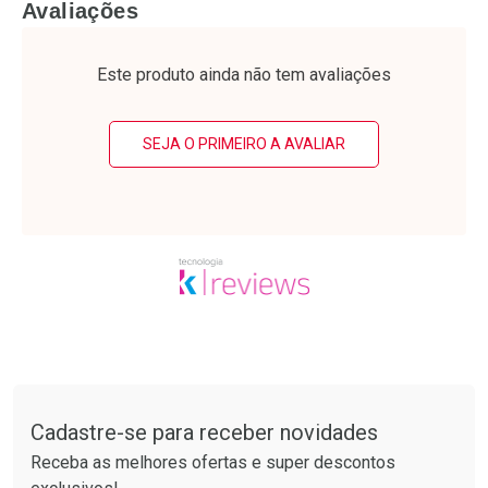
FECHAR
F
Avaliações
Laboratório
Laboratório
Por Menos
Por Menos
Este produto ainda não tem avaliações
SEJA O PRIMEIRO A AVALIAR
Ativar Desconto
Ativar Desconto
Comprar sem Desconto
Comprar sem Desconto
Tudo sobre a Drogarias Pacheco
Por R$ 63,99/cada
Por R$ 28,79/cada
Comprar sem Desconto
Comprar sem Desconto
Por R$ 63,99/cada
Por R$ 28,79/cada
Cadastre-se para receber novidades
Receba as melhores ofertas e super descontos