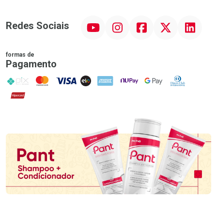
YouTube
Instagram
Facebook
Twitter
Linkedin
Redes Sociais
formas de
Pagamento
PIX
MasterCard
VISA
ELO
AMEX
NuPay
Google Pay
Diners Club
Hipercard
Promoção em Destaque