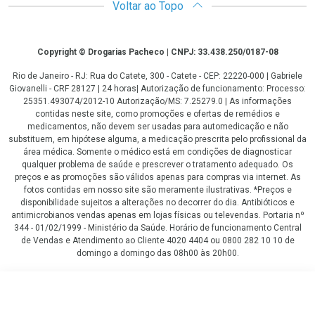
Voltar ao Topo
Copyright
Copyright © Drogarias Pacheco | CNPJ: 33.438.250/0187-08
Rio de Janeiro - RJ: Rua do Catete, 300 - Catete - CEP: 22220-000 | Gabriele
Giovanelli - CRF 28127 | 24 horas| Autorização de funcionamento: Processo:
25351.493074/2012-10 Autorização/MS: 7.25279.0 | As informações
contidas neste site, como promoções e ofertas de remédios e
medicamentos, não devem ser usadas para automedicação e não
substituem, em hipótese alguma, a medicação prescrita pelo profissional da
área médica. Somente o médico está em condições de diagnosticar
qualquer problema de saúde e prescrever o tratamento adequado. Os
preços e as promoções são válidos apenas para compras via internet. As
fotos contidas em nosso site são meramente ilustrativas. *Preços e
disponibilidade sujeitos a alterações no decorrer do dia. Antibióticos e
antimicrobianos vendas apenas em lojas físicas ou televendas. Portaria nº
344 - 01/02/1999 - Ministério da Saúde. Horário de funcionamento Central
de Vendas e Atendimento ao Cliente 4020 4404 ou 0800 282 10 10 de
domingo a domingo das 08h00 às 20h00.
LGPD Aceite os Cookies
R$ 32,90
COMPRAR