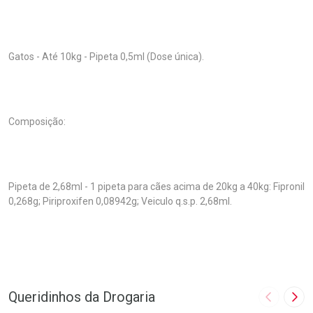
Gatos - Até 10kg - Pipeta 0,5ml (Dose única).
Composição:
Pipeta de 2,68ml - 1 pipeta para cães acima de 20kg a 40kg: Fipronil
0,268g; Piriproxifen 0,08942g; Veiculo q.s.p. 2,68ml.
Queridinhos da Drogaria
Imagem A
Pró