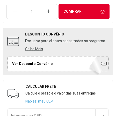
REMOVER UMA UNIDADE
AUMENTAR UMA UNIDADE
COMPRAR
DESCONTO
CONVÊNIO
Exclusivo para clientes cadastrados no programa
Saiba Mais
Ver Desconto Convênio
CALCULAR FRETE
Formulário para Calcular o Frete
Calcule o prazo e o valor das suas entregas
Não sei meu CEP
Informe seu CEP
CALCULA