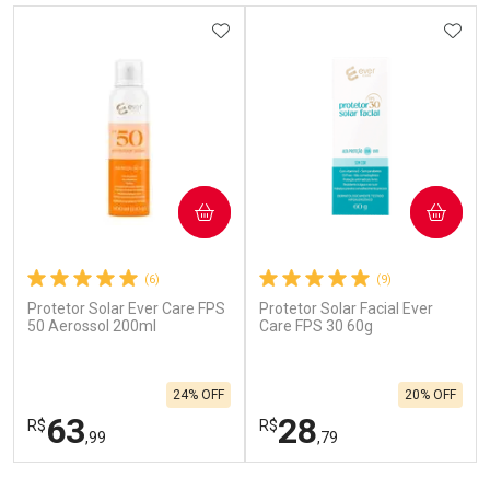
ADICIONAR AOS FAVORITOS
ADIC
COMPRAR
COMPRAR
(6)
(9)
Protetor Solar Ever Care FPS
Protetor Solar Facial Ever
50 Aerossol 200ml
Care FPS 30 60g
24% OFF
20% OFF
63
28
R$
R$
,99
,79
FECHAR
F