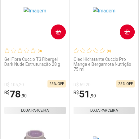
COMPRAR
COMPRAR
(0)
(0)
Gel Fibra Cuccio T3 Fibergel
Óleo Hidratante Cuccio Pro
Dark Nude Estruturação 28 g
Manga e Bergamota Nutrição
75 ml
Ativar Desconto
Ativar Desconto
25% OFF
25% OFF
R$ 105,20
R$ 69,20
Comprar sem Desconto
Comprar sem Desconto
78
51
R$
Comprar sem Desconto
R$
Comprar sem Desconto
Por R$ 48,90/cada
Por R$ 49,90/cada
,90
,90
Por R$ 48,90/cada
Por R$ 49,90/cada
LOJA PARCEIRA
FECHAR
FECHAR
LOJA PARCEIRA
F
F
Laboratório
Por Menos
Laboratório
Por Menos