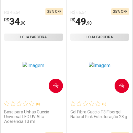
Ativar Desconto
Ativar Desconto
25% OFF
25% OFF
R$ 46,54
R$ 66,54
Comprar sem Desconto
Comprar sem Desconto
34
49
R$
Comprar sem Desconto
R$
Comprar sem Desconto
Por R$ 49,90/cada
Por R$ 41,90/cada
,90
,90
Por R$ 49,90/cada
Por R$ 41,90/cada
LOJA PARCEIRA
FECHAR
FECHAR
LOJA PARCEIRA
F
F
Laboratório
Por Menos
Laboratório
Por Menos
COMPRAR
COMPRAR
(0)
(0)
Base para Unhas Cuccio
Gel Fibra Cuccio T3 Fibergel
Universal LED UV Alta
Natural Pink Estruturação 28 g
Aderência 13 ml
Ativar Desconto
Ativar Desconto