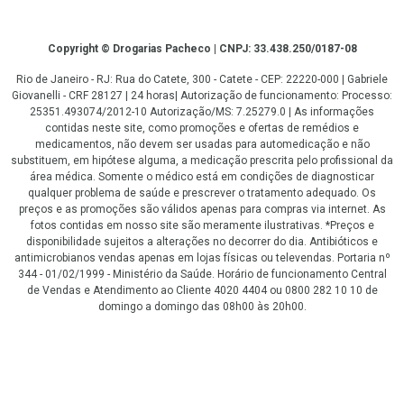
Copyright
Copyright © Drogarias Pacheco | CNPJ: 33.438.250/0187-08
Rio de Janeiro - RJ: Rua do Catete, 300 - Catete - CEP: 22220-000 | Gabriele
Giovanelli - CRF 28127 | 24 horas| Autorização de funcionamento: Processo:
25351.493074/2012-10 Autorização/MS: 7.25279.0 | As informações
contidas neste site, como promoções e ofertas de remédios e
medicamentos, não devem ser usadas para automedicação e não
substituem, em hipótese alguma, a medicação prescrita pelo profissional da
área médica. Somente o médico está em condições de diagnosticar
qualquer problema de saúde e prescrever o tratamento adequado. Os
preços e as promoções são válidos apenas para compras via internet. As
fotos contidas em nosso site são meramente ilustrativas. *Preços e
disponibilidade sujeitos a alterações no decorrer do dia. Antibióticos e
antimicrobianos vendas apenas em lojas físicas ou televendas. Portaria nº
344 - 01/02/1999 - Ministério da Saúde. Horário de funcionamento Central
de Vendas e Atendimento ao Cliente 4020 4404 ou 0800 282 10 10 de
domingo a domingo das 08h00 às 20h00.
LGPD Aceite os Cookies