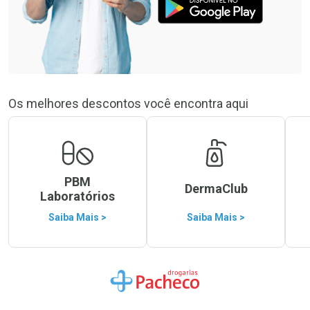
Os melhores descontos você encontra aqui
PBM
DermaClub
Laboratórios
Saiba Mais >
Saiba Mais >
Ir para a Home