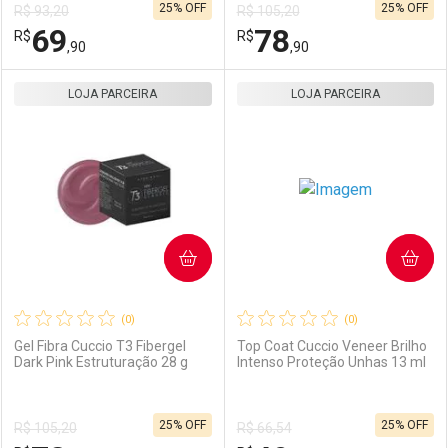
25% OFF
25% OFF
R$ 93,20
R$ 105,20
Comprar sem Desconto
Comprar sem Desconto
69
78
R$
Comprar sem Desconto
R$
Comprar sem Desconto
Por R$ 34,90/cada
Por R$ 49,90/cada
,90
,90
Por R$ 34,90/cada
Por R$ 49,90/cada
LOJA PARCEIRA
FECHAR
FECHAR
LOJA PARCEIRA
F
F
Laboratório
Por Menos
Laboratório
Por Menos
COMPRAR
COMPRAR
(0)
(0)
Gel Fibra Cuccio T3 Fibergel
Top Coat Cuccio Veneer Brilho
Dark Pink Estruturação 28 g
Intenso Proteção Unhas 13 ml
Ativar Desconto
Ativar Desconto
25% OFF
25% OFF
R$ 105,20
R$ 66,54
Comprar sem Desconto
Comprar sem Desconto