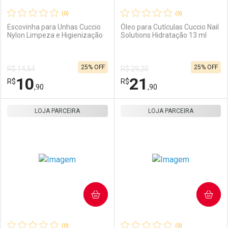
(0)
(0)
Escovinha para Unhas Cuccio
Óleo para Cutículas Cuccio Nail
Nylon Limpeza e Higienização
Solutions Hidratação 13 ml
Ativar Desconto
Ativar Desconto
25% OFF
25% OFF
R$ 14,54
R$ 29,20
Comprar sem Desconto
Comprar sem Desconto
10
21
R$
Comprar sem Desconto
R$
Comprar sem Desconto
Por R$ 49,90/cada
Por R$ 42,90/cada
,90
,90
Por R$ 49,90/cada
Por R$ 42,90/cada
LOJA PARCEIRA
FECHAR
FECHAR
LOJA PARCEIRA
F
F
Laboratório
Por Menos
Laboratório
Por Menos
COMPRAR
COMPRAR
(0)
(0)