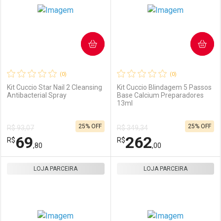
COMPRAR
COMPRAR
(0)
(0)
Kit Cuccio Star Nail 2 Cleansing
Kit Cuccio Blindagem 5 Passos
Antibacterial Spray
Base Calcium Preparadores
13ml
Ativar Desconto
Ativar Desconto
25% OFF
25% OFF
R$ 93,07
R$ 349,34
Comprar sem Desconto
Comprar sem Desconto
69
262
R$
Comprar sem Desconto
R$
Comprar sem Desconto
Por R$ 212,10/cada
Por R$ 165,70/cada
,80
,00
Por R$ 212,10/cada
Por R$ 165,70/cada
LOJA PARCEIRA
FECHAR
FECHAR
LOJA PARCEIRA
F
F
Laboratório
Por Menos
Laboratório
Por Menos