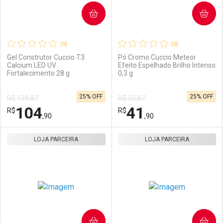
COMPRAR
COMPRAR
(0)
(0)
Gel Construtor Cuccio T3
Pó Cromo Cuccio Meteor
Calcium LED UV
Efeito Espelhado Brilho Intenso
Fortalecimento 28 g
0,3 g
Ativar Desconto
Ativar Desconto
25% OFF
25% OFF
R$ 139,87
R$ 55,87
Comprar sem Desconto
Comprar sem Desconto
104
41
R$
Comprar sem Desconto
R$
Comprar sem Desconto
Por R$ 78,90/cada
Por R$ 49,90/cada
,90
,90
Por R$ 78,90/cada
Por R$ 49,90/cada
LOJA PARCEIRA
FECHAR
FECHAR
LOJA PARCEIRA
F
F
Laboratório
Por Menos
Laboratório
Por Menos
COMPRAR
COMPRAR