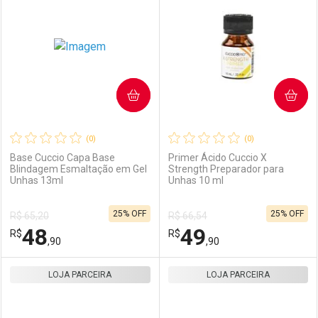
Laboratório
Por Menos
Laboratório
Por Menos
COMPRAR
COMPRAR
(0)
(0)
Base Cuccio Capa Base
Primer Ácido Cuccio X
Blindagem Esmaltação em Gel
Strength Preparador para
Unhas 13ml
Unhas 10 ml
Ativar Desconto
Ativar Desconto
25% OFF
25% OFF
R$ 65,20
R$ 66,54
Comprar sem Desconto
Comprar sem Desconto
48
49
R$
Comprar sem Desconto
R$
Comprar sem Desconto
Por R$ 69,90/cada
Por R$ 52,90/cada
,90
,90
Por R$ 69,90/cada
Por R$ 52,90/cada
LOJA PARCEIRA
FECHAR
FECHAR
LOJA PARCEIRA
F
F
Laboratório
Por Menos
Laboratório
Por Menos