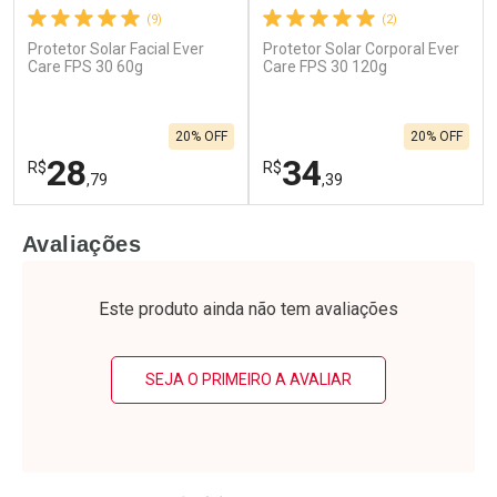
(9)
(2)
Protetor Solar Facial Ever
Protetor Solar Corporal Ever
Care FPS 30 60g
Care FPS 30 120g
20% OFF
20% OFF
28
34
R$
R$
,79
,39
FECHAR
F
FECHAR
F
Avaliações
Laboratório
Laboratório
Por Menos
Por Menos
Este produto ainda não tem avaliações
SEJA O PRIMEIRO A AVALIAR