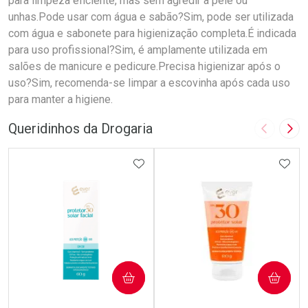
para limpeza eficiente, mas sem agredir a pele ou
unhas.Pode usar com água e sabão?Sim, pode ser utilizada
com água e sabonete para higienização completa.É indicada
para uso profissional?Sim, é amplamente utilizada em
salões de manicure e pedicure.Precisa higienizar após o
uso?Sim, recomenda-se limpar a escovinha após cada uso
para manter a higiene.
Queridinhos da Drogaria
Imagem A
Pró
ADICIONAR AOS FAVORITOS
ADIC
COMPRAR
COMPRAR