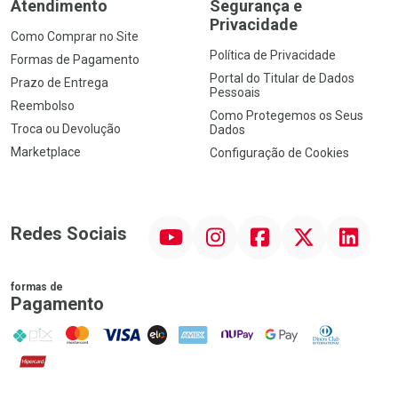
Atendimento
Segurança e
Privacidade
Como Comprar no Site
Política de Privacidade
Formas de Pagamento
Portal do Titular de Dados
Prazo de Entrega
Pessoais
Reembolso
Como Protegemos os Seus
Troca ou Devolução
Dados
Marketplace
Configuração de Cookies
YouTube
Instagram
Facebook
Twitter
Linkedin
Redes Sociais
formas de
Pagamento
PIX
MasterCard
VISA
ELO
AMEX
NuPay
Google Pay
Diners Club
Hipercard