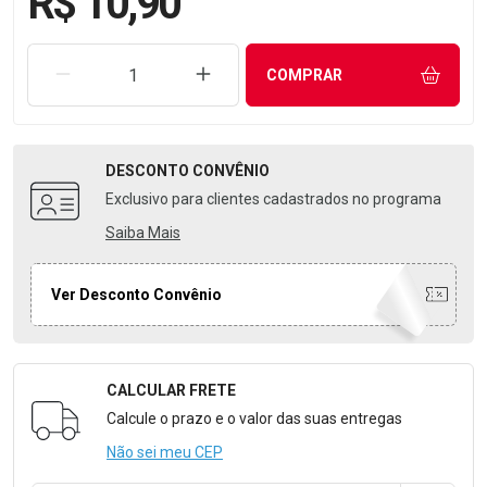
R$ 10,90
REMOVER UMA UNIDADE
AUMENTAR UMA UNIDADE
COMPRAR
DESCONTO
CONVÊNIO
Exclusivo para clientes cadastrados no programa
Saiba Mais
Ver Desconto Convênio
CALCULAR FRETE
Formulário para Calcular o Frete
Calcule o prazo e o valor das suas entregas
Não sei meu CEP