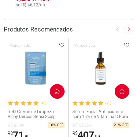
ou R$ 46,12/un
FECHAR
FECHAR
Laboratório
Por Menos
Produtos Recomendados
Imagem A
Pró
ADICIONAR AOS FAVORITOS
ADIC
Patrocinado
Patrocinado
Ativar Desconto
COMPRAR
COMPRAR
Comprar sem Desconto
Comprar sem Desconto
(45)
(25)
Por R$ 46,12/cada
Por R$ 46,12/cada
Refil Creme de Limpeza
Sérum Facial Antioxidante
Vichy Dercos Sensi Scalp
com 15% de Vitamina C Pura
200ml
SkinCeuticals C E Ferulic
16% OFF
21% OFF
R$ 85,99
R$ 515,59
30ml
71
407
R$
R$
,99
,99