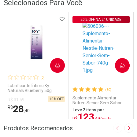
Selecionados Para Você
ADICIONAR AOS FAVORITOS
20% OFF NA 2° UNIDADE
COMPRAR
COMPRAR
(0)
Lubrificante Íntimo Ky
(80)
Naturals Blueberry 50g
Suplemento Alimentar
10% OFF
R$ 31,59
Nutren Senior Sem Sabor
28
R$
740g
Leve 2 itens por
,40
123
R$
,49/cada
ou R$ 137,21/un
FECHAR
FECHAR
FEC
FEC
Produtos Recomendados
Imagem A
Pró
Laboratório
Laboratório
Por Menos
Por Menos