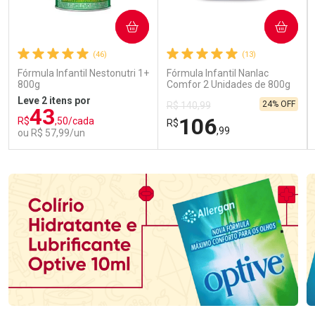
COMPRAR
COMPRAR
(46)
(13)
Fórmula Infantil Nestonutri 1+
Fórmula Infantil Nanlac
800g
Comfor 2 Unidades de 800g
Leve 2 itens por
24% OFF
R$ 140,99
43
106
R$
,50/cada
R$
,99
ou R$ 57,99/un
FECHAR
FECHAR
FEC
FEC
Laboratório
Laboratório
Por Menos
Por Menos