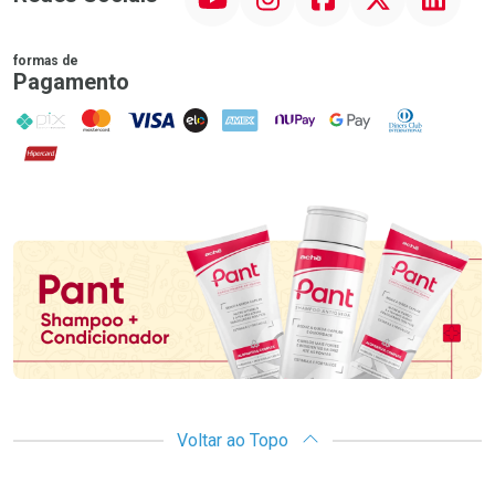
formas de
Pagamento
PIX
MasterCard
VISA
ELO
AMEX
NuPay
Google Pay
Diners Club
Hipercard
Promoção em Destaque
Voltar ao Topo