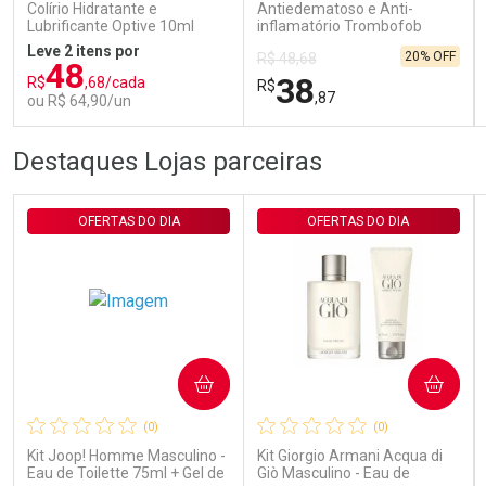
Colírio Hidratante e
Antiedematoso e Anti-
Lubrificante Optive 10ml
inflamatório Trombofob
200U/g 40g
Leve 2 itens por
20% OFF
R$ 48,68
48
38
R$
,68/cada
R$
,87
ou R$ 64,90/un
FECHAR
FECHAR
FEC
FEC
Destaques Lojas parceiras
Laboratório
Laboratório
Por Menos
Por Menos
OFERTAS DO DIA
OFERTAS DO DIA
COMPRAR
COMPRAR
Ativar Desconto
Ativar Desconto
(0)
(0)
Comprar sem Desconto
Comprar sem Desconto
Comprar sem Desconto
Comprar sem Desconto
Kit Joop! Homme Masculino -
Kit Giorgio Armani Acqua di
Por R$ 64,90/cada
Por R$ 38,87/cada
Por R$ 64,90/cada
Por R$ 38,87/cada
Eau de Toilette 75ml + Gel de
Giò Masculino - Eau de