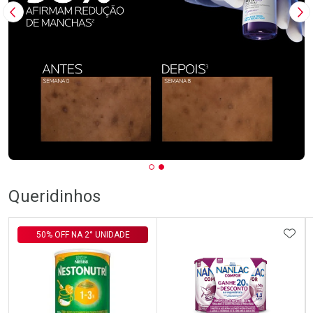
Imagem Anterior
Pr
Queridinhos
ADIC
50% OFF NA 2° UNIDADE