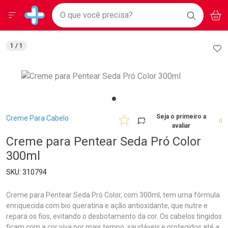
Drogarias Pacheco
Menu
Aces
Ir direto para a home
O que você precisa?
BAIXE
V
i
Baixe nosso APP e aproveite Ofertas Exclusivas!
BUSCAR
O APP
Navegue pela página
Ir direto para o conteúdo
Faça a sua busca
Ir direto para a busca
Ir direto para a conta
AD
1
/ 1
Ir direto para a ajuda
Ir direto para a notificações
Ir direto para o carrinho
Ir direto para o menu
Breadcrumb
Seja o primeiro a
Creme Para Cabelo
0
avaliar
Creme para Pentear Seda Pró Color
300ml
310794
Creme para Pentear Seda Pró Color, com 300ml, tem uma fórmula
enriquecida com bio queratina e ação antioxidante, que nutre e
repara os fios, evitando o desbotamento da cor. Os cabelos tingidos
ficam com a cor viva por mais tempo, saudáveis e protegidos até a