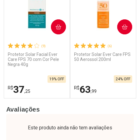
COMPRAR
COMPRAR
(9)
(6)
Protetor Solar Facial Ever
Protetor Solar Ever Care FPS
Ativar Desconto
Ativar Desconto
Care FPS 70 com Cor Pele
50 Aerossol 200ml
Negra 40g
Comprar sem Desconto
Comprar sem Desconto
Por R$ 25,59/cada
Por R$ 27,43/cada
Comprar sem Desconto
Comprar sem Desconto
19% OFF
24% OFF
Por R$ 25,59/cada
Por R$ 27,43/cada
37
63
R$
R$
,25
,99
FECHAR
F
FECHAR
F
Avaliações
Laboratório
Laboratório
Por Menos
Por Menos
Este produto ainda não tem avaliações