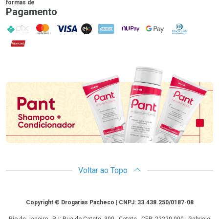
formas de
Pagamento
PIX
MasterCard
VISA
ELO
AMEX
NuPay
Google Pay
Diners Club
Hipercard
Promoção em Destaque
Voltar ao Topo
Copyright
Copyright © Drogarias Pacheco | CNPJ: 33.438.250/0187-08
Rio de Janeiro - RJ: Rua do Catete, 300 - Catete - CEP: 22220-000 | Gabriele