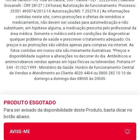
Giovanelli - CRF 28127 | 24 horas| Autorização de funcionamento: Processo:
25351.493074/2012-10 Autorização/MS: 7.25279.0 | As informações
contidas neste site, como promoções e ofertas de remédios e
medicamentos, não devem ser usadas para automedicação e não
substituem, em hipótese alguma, a medicação prescrita pelo profissional da
área médica. Somente o médico está em condições de diagnosticar
qualquer problema de saúde e prescrever o tratamento adequado. Os
preços e as promoções são válidos apenas para compras via internet. As
fotos contidas em nosso site são meramente ilustrativas. *Preços e
disponibilidade sujeitos a alterações no decorrer do dia. Antibióticos e
antimicrobianos vendas apenas em lojas físicas ou televendas. Portaria nº
344 - 01/02/1999 - Ministério da Saúde. Horário de funcionamento Central
de Vendas e Atendimento ao Cliente 4020 4404 ou 0800 282 10 10 de
domingo a domingo das 08h00 às 20h00.
LGPD Aceite os Cookies
PRODUTO ESGOTADO
Para ser avisado da disponibilidade deste Produto, basta clicar no
botão abaixo.
AVISE-ME