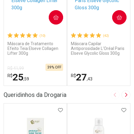
COMPRAR
COMPRAR
(10)
(42)
Máscara de Tratamento
Máscara Capilar
Efeito Teia Elseve Collagen
Antiporosidade L'Oréal Paris
Lifter 300g
Elseve Glycolic Gloss 300g
39% OFF
R$ 41,99
25
27
R$
R$
,59
,43
FECHAR
F
FECHAR
F
Queridinhos da Drogaria
Imagem A
Pró
Laboratório
Laboratório
Por Menos
ADICIONAR AOS FAVORITOS
Por Menos
ADIC