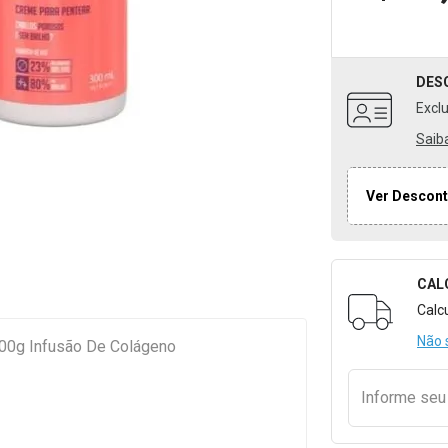
DES
Excl
Saib
Ver Descont
CAL
Formulári
Calc
Não 
00g Infusão De Colágeno
Informe se