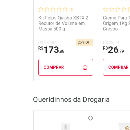
(0)
Kit Felps Quiabo XBTX 2
Creme Para 
Redutor de Volume em
Origem 1Kg 
Massa 500 g
Crespo
25% OFF
R$ 231,84
R$ 28,99
173
26
R$
R$
,88
,79
COMPRAR
COMPRAR
FECHAR
FECHAR
Queridinhos da Drogaria
Laboratório
Laborató
Por Menos
Por Men
ADICIONAR AOS 