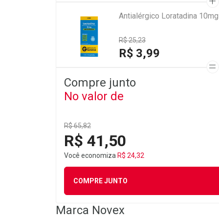
Antialérgico Loratadina 10m
R$ 25,23
R$ 3,99
Compre junto
No valor de
R$ 65,82
R$ 41,50
Você economiza
R$ 24,32
COMPRE JUNTO
Marca
Novex