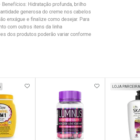
 Benefícios: Hidratação profunda, brilho
quantidade generosa do creme nos cabelos
ão enxágue e finalize como desejar. Para
nto com outros itens da linha
ores dos produtos poderão variar conforme
FAVORITOS
ADICIONAR AOS FAVORITOS
ADICIONAR AOS 
A
LOJA PARCEIRA