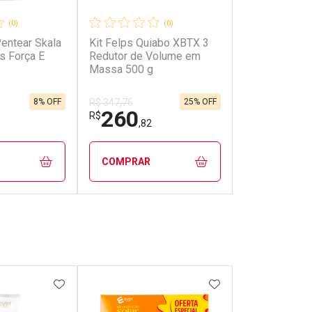
(0)
(0)
entear Skala
Kit Felps Quiabo XBTX 3
s Força E
Redutor de Volume em
Massa 500 g
8% OFF
25% OFF
R$ 347,76
260
R$
,82
COMPRAR
FECHAR
FECHAR
FECHAR
FECHAR
rio
Laboratório
os
Por Menos
FAVORITOS
ADICIONAR AOS FAVORITOS
ADICIONAR AOS 