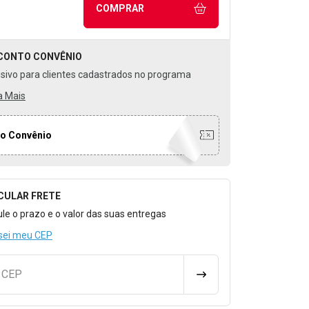
COMPRAR
CONTO
CONVÊNIO
usivo para clientes cadastrados no programa
a Mais
o Convênio
CULAR FRETE
o para Calcular o Frete
ule o prazo e o valor das suas entregas
sei meu CEP
u CEP
CALCULAR FRETE