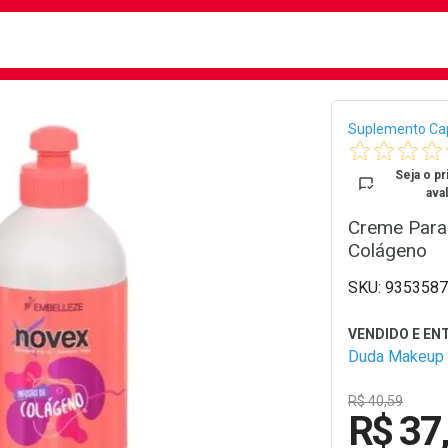
busca
isa?
Bread
Suplemento Cap
Seja o pr
aval
Creme Para
Colágeno
9353587
Duda Makeup
R$ 40,59
R$ 37