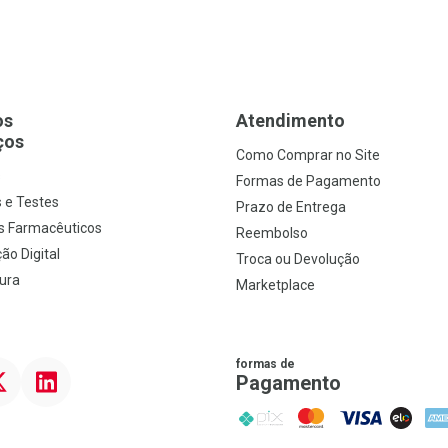
os
Atendimento
ços
Como Comprar no Site
s
Formas de Pagamento
 e Testes
Prazo de Entrega
s Farmacêuticos
Reembolso
ão Digital
Troca ou Devolução
ura
Marketplace
formas de
ter
Linkedin
Pagamento
PIX
MasterCard
VISA
ELO
AME