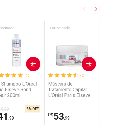
Imagem Anterior
Próxima Imagem
rocinado
Patrocinado
Patrocinado
COMPRAR
COMPRAR
COMP
(10)
(5)
 Shampoo L’Oréal
Máscara de
Creme de Tra
is Elseve Bond
Tratamento Capilar
Capilar Preen
air 200ml
L’Oréal Paris Elseve
Elseve Hidra
Bond Repair 200g
Hialurônico 3
45,59
8% OFF
41
53
27
R$
R$
,99
,99
,43
HAR
HAR
FECHAR
FECHAR
FECHAR
FECHAR