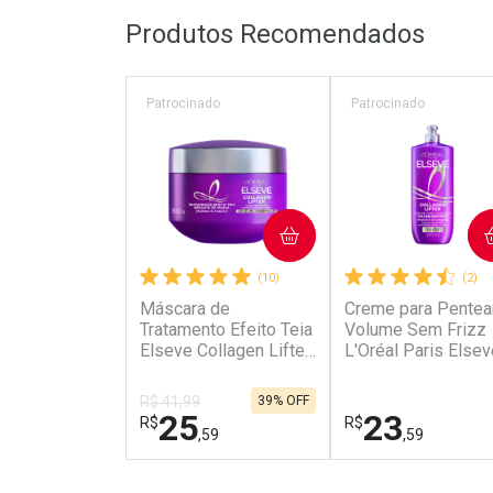
Produtos Recomendados
L
P
Patrocinado
Patrocinado
COMPRAR
COMPRAR
(10)
(2)
Máscara de
Creme para Pentea
Tratamento Efeito Teia
Volume Sem Frizz
Elseve Collagen Lifter
L'Oréal Paris Elsev
300g
Colágeno Lifter 25
R$ 41,99
39% OFF
25
23
R$
R$
,59
,59
FECHAR
FECHAR