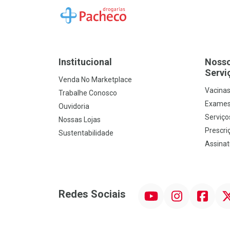
Ir para a Home
Institucional
Noss
Servi
Venda No Marketplace
Vacina
Trabalhe Conosco
Exames
Ouvidoria
Serviço
Nossas Lojas
Prescriç
Sustentabilidade
Assinat
YouTube
Instagram
Facebook
Twit
Redes Sociais