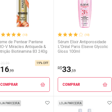
(13)
(10)
eme de Pentear Pantene
Sérum Elixir Antiporosidade
O-V Miracles Antiqueda &
L'Oréal Paris Elseve Glycolic
trição Biotinamina B3 240g
Gloss 100ml
19% OFF
 20,99
16
33
R$
,99
,59
COMPRAR
COMPRAR
ADICIONAR AOS FAVORITOS
A
FECHAR
FECHAR
F
F
OJA PARCEIRA
LOJA PARCEIRA