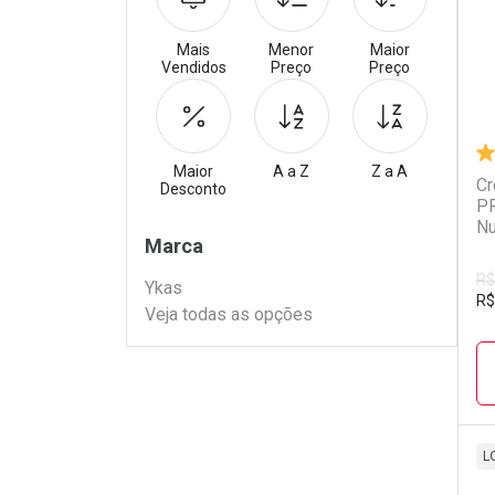
Mais
Menor
Maior
Vendidos
Preço
Preço
Maior
A a Z
Z a A
Cr
Desconto
PR
Nu
Filtros
Marca
R$
Ykas
R$
Veja todas as opções
L