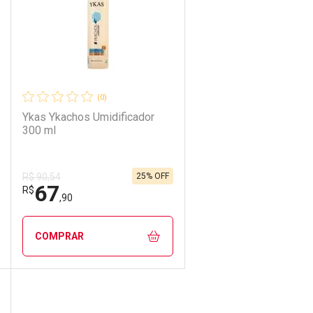
(0)
Ykas Ykachos Umidificador
300 ml
25% OFF
R$ 90,54
67
R$
,90
COMPRAR
DICIONAR AOS FAVORITOS
ECHAR
ECHAR
FECHAR
FECHAR