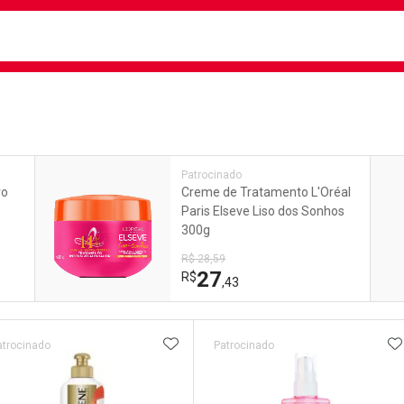
busca
isa?
e
Patrocinado
ro
Creme de Tratamento L'Oréal
Paris Elseve Liso dos Sonhos
300g
R$ 28,59
27
R$
,43
ateleira
ADICIONAR AOS FAVORITOS
A
atrocinado
Patrocinado