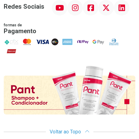
YouTube
Instagram
Facebook
Twitter
Linkedin
Redes Sociais
formas de
Pagamento
PIX
MasterCard
VISA
ELO
AMEX
NuPay
Google Pay
Diners Club
Hipercard
Promoção em Destaque
Voltar ao Topo