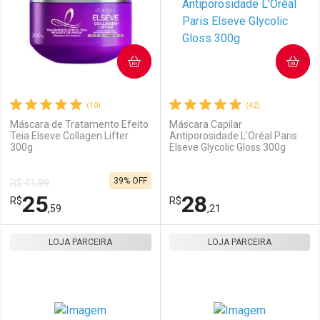
COMPRAR
COMPRAR
(10)
(42)
Máscara de Tratamento Efeito
Máscara Capilar
Teia Elseve Collagen Lifter
Antiporosidade L'Oréal Paris
300g
Elseve Glycolic Gloss 300g
39% OFF
R$ 41,99
25
28
R$
R$
,59
,21
LOJA PARCEIRA
FECHAR
FECHAR
LOJA PARCEIRA
F
F
Laboratório
Por Menos
Laboratório
Por Menos