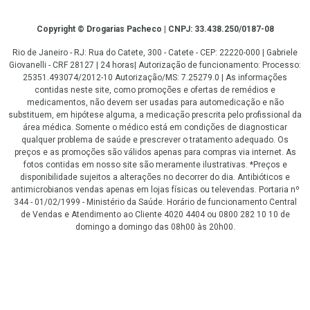
Copyright
Copyright © Drogarias Pacheco | CNPJ: 33.438.250/0187-08
Rio de Janeiro - RJ: Rua do Catete, 300 - Catete - CEP: 22220-000 | Gabriele
Giovanelli - CRF 28127 | 24 horas| Autorização de funcionamento: Processo:
25351.493074/2012-10 Autorização/MS: 7.25279.0 | As informações
contidas neste site, como promoções e ofertas de remédios e
medicamentos, não devem ser usadas para automedicação e não
substituem, em hipótese alguma, a medicação prescrita pelo profissional da
área médica. Somente o médico está em condições de diagnosticar
qualquer problema de saúde e prescrever o tratamento adequado. Os
preços e as promoções são válidos apenas para compras via internet. As
fotos contidas em nosso site são meramente ilustrativas. *Preços e
disponibilidade sujeitos a alterações no decorrer do dia. Antibióticos e
antimicrobianos vendas apenas em lojas físicas ou televendas. Portaria nº
344 - 01/02/1999 - Ministério da Saúde. Horário de funcionamento Central
de Vendas e Atendimento ao Cliente 4020 4404 ou 0800 282 10 10 de
domingo a domingo das 08h00 às 20h00.
LGPD Aceite os Cookies