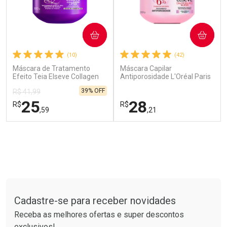
COMPRAR
COMPRAR
(10)
(42)
Máscara de Tratamento
Máscara Capilar
Efeito Teia Elseve Collagen
Antiporosidade L'Oréal Paris
Ativar Desconto
Lifter 300g
Elseve Glycolic Gloss 300g
39% OFF
R$ 41,99
25
28
Comprar sem Desconto
R$
R$
,59
,21
Comprar sem Desconto
Por R$ 594,95/cada
Por R$ 594,95/cada
FECHAR
FECHAR
FEC
FEC
Laboratório
Laboratório
Por Menos
Por Menos
Tudo sobre a Drogarias Pacheco
Cadastre-se para receber novidades
Receba as melhores ofertas e super descontos
exclusivos!