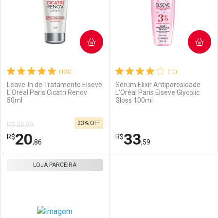
COMPRAR
COMPRAR
(124)
(10)
Leave-In de Tratamento Elseve
Sérum Elixir Antiporosidade
L'Oréal Paris Cicatri Renov
L'Oréal Paris Elseve Glycolic
50ml
Gloss 100ml
23% OFF
R$ 26,99
20
33
R$
R$
,86
,59
LOJA PARCEIRA
FECHAR
FECHAR
F
F
Laboratório
Por Menos
Laboratório
Por Menos