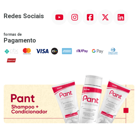
YouTube
Instagram
Facebook
Twitter
Linkedin
Redes Sociais
formas de
Pagamento
PIX
MasterCard
VISA
ELO
AMEX
NuPay
Google Pay
Diners Club
Hipercard
Promoção em Destaque