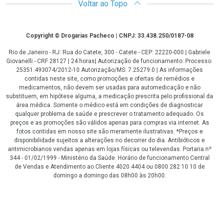
Voltar ao Topo
Copyright
Copyright © Drogarias Pacheco | CNPJ: 33.438.250/0187-08
Rio de Janeiro - RJ: Rua do Catete, 300 - Catete - CEP: 22220-000 | Gabriele
Giovanelli - CRF 28127 | 24 horas| Autorização de funcionamento: Processo:
25351.493074/2012-10 Autorização/MS: 7.25279.0 | As informações
contidas neste site, como promoções e ofertas de remédios e
medicamentos, não devem ser usadas para automedicação e não
substituem, em hipótese alguma, a medicação prescrita pelo profissional da
área médica. Somente o médico está em condições de diagnosticar
qualquer problema de saúde e prescrever o tratamento adequado. Os
preços e as promoções são válidos apenas para compras via internet. As
fotos contidas em nosso site são meramente ilustrativas. *Preços e
disponibilidade sujeitos a alterações no decorrer do dia. Antibióticos e
antimicrobianos vendas apenas em lojas físicas ou televendas. Portaria nº
344 - 01/02/1999 - Ministério da Saúde. Horário de funcionamento Central
de Vendas e Atendimento ao Cliente 4020 4404 ou 0800 282 10 10 de
domingo a domingo das 08h00 às 20h00.
LGPD Aceite os Cookies