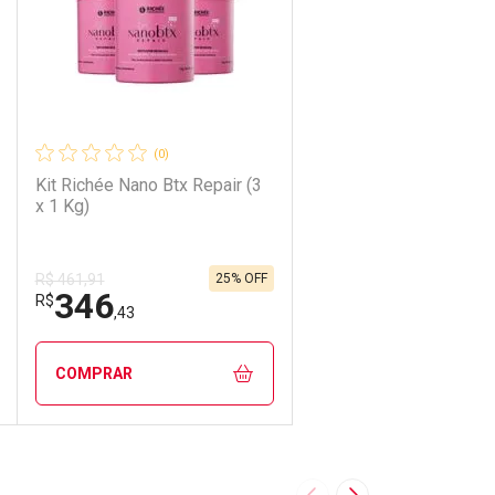
(0)
Kit Richée Nano Btx Repair (3
x 1 Kg)
25% OFF
R$ 461,91
346
R$
,43
COMPRAR
ECHAR
ECHAR
FECHAR
FECHAR