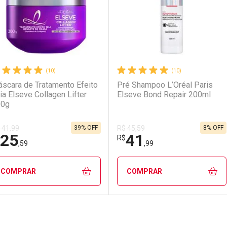
(10)
(10)
scara de Tratamento Efeito
Pré Shampoo L’Oréal Paris
ia Elseve Collagen Lifter
Elseve Bond Repair 200ml
00g
39% OFF
8% OFF
 41,99
R$ 45,59
25
41
R$
,59
,99
COMPRAR
COMPRAR
FECHAR
FECHAR
F
F