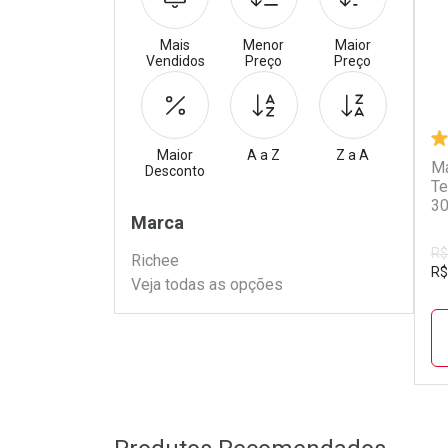
Mais
Menor
Maior
Vendidos
Preço
Preço
Maior
A a Z
Z a A
Má
Desconto
Te
3
Filtros
Marca
R$
Richee
R$
Veja todas as opções