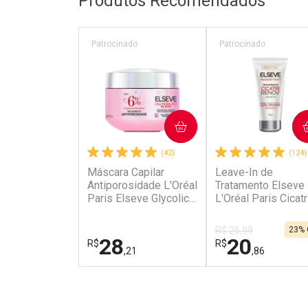
Produtos Recomendados
L
P
Patrocinado
Patrocinado
COMPRAR
COMPRAR
(42)
(124)
Máscara Capilar
Leave-In de
Antiporosidade L'Oréal
Tratamento Elseve
Paris Elseve Glycolic
L'Oréal Paris Cicatr
Gloss 300g
Renov 50ml
R$ 26,99
23% 
28
20
R$
R$
,21
,86
FECHAR
FECHAR
Laboratório
Laboratório
Por Menos
Por Menos