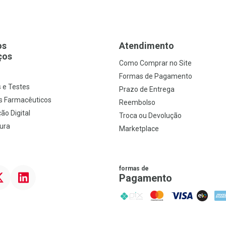
os
Atendimento
ços
Como Comprar no Site
s
Formas de Pagamento
 e Testes
Prazo de Entrega
s Farmacêuticos
Reembolso
ão Digital
Troca ou Devolução
ura
Marketplace
formas de
ter
Linkedin
Pagamento
PIX
MasterCard
VISA
ELO
AME