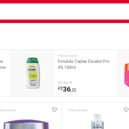
busca
isa?
e
Patrocinado
me
Emulsão Capilar Escabin Pro
seve
4% 100ml
R$ 45,10
36
R$
,25
ateleira
ADICIONAR AOS FAVORITOS
A
atrocinado
Patrocinado