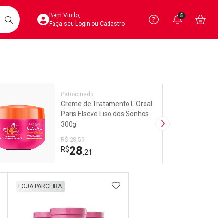
Acesse sua Conta
Precisa de 
Notific
Aces
Bem Vindo,
5
Você po
notifica
Vo
it
BUSCAR
Ver Recursos 
Faça seu Login ou Cadastro
Atendimento ao 
Linkage
Central de Ajud
Patrocinado
Creme de Tratamento L'Oréal
Televendas
Paris Elseve Liso dos Sonhos
4020-4404
300g
Próxima Imagem
R$ 28,59
28
R$
,21
DICIONAR AOS FAVORITOS
ADICIONAR AOS FAVORIT
LOJA PARCEIRA