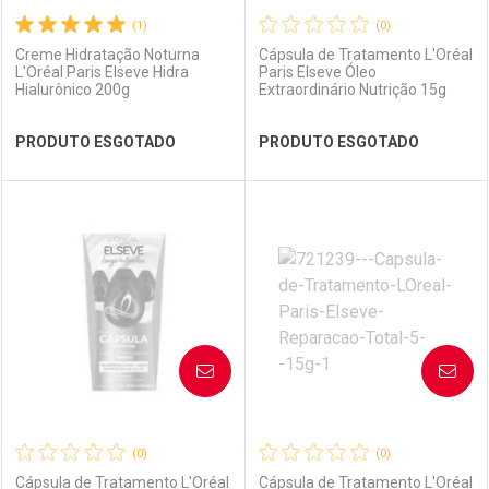
(1)
(0)
Creme Hidratação Noturna
Cápsula de Tratamento L'Oréal
L'Oréal Paris Elseve Hidra
Paris Elseve Óleo
Hialurônico 200g
Extraordinário Nutrição 15g
Ativar Desconto
Ativar Desconto
PRODUTO ESGOTADO
PRODUTO ESGOTADO
Comprar sem Desconto
Comprar sem Desconto
Comprar sem Desconto
Comprar sem Desconto
Por R$ 23,59/cada
Por R$ 23,59/cada
Por R$ 23,59/cada
Por R$ 23,59/cada
FECHAR
FECHAR
FEC
FEC
Laboratório
Por Menos
Laboratório
Por Menos
AVISE-ME
AVISE-ME
(0)
(0)
Cápsula de Tratamento L'Oréal
Cápsula de Tratamento L'Oréal