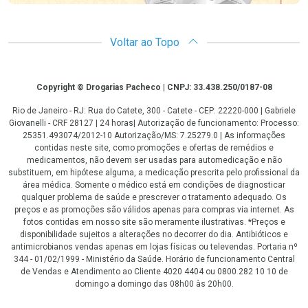
Voltar ao Topo
Copyright
Copyright © Drogarias Pacheco | CNPJ: 33.438.250/0187-08
Rio de Janeiro - RJ: Rua do Catete, 300 - Catete - CEP: 22220-000 | Gabriele
Giovanelli - CRF 28127 | 24 horas| Autorização de funcionamento: Processo:
25351.493074/2012-10 Autorização/MS: 7.25279.0 | As informações
contidas neste site, como promoções e ofertas de remédios e
medicamentos, não devem ser usadas para automedicação e não
substituem, em hipótese alguma, a medicação prescrita pelo profissional da
área médica. Somente o médico está em condições de diagnosticar
qualquer problema de saúde e prescrever o tratamento adequado. Os
preços e as promoções são válidos apenas para compras via internet. As
fotos contidas em nosso site são meramente ilustrativas. *Preços e
disponibilidade sujeitos a alterações no decorrer do dia. Antibióticos e
antimicrobianos vendas apenas em lojas físicas ou televendas. Portaria nº
344 - 01/02/1999 - Ministério da Saúde. Horário de funcionamento Central
de Vendas e Atendimento ao Cliente 4020 4404 ou 0800 282 10 10 de
domingo a domingo das 08h00 às 20h00.