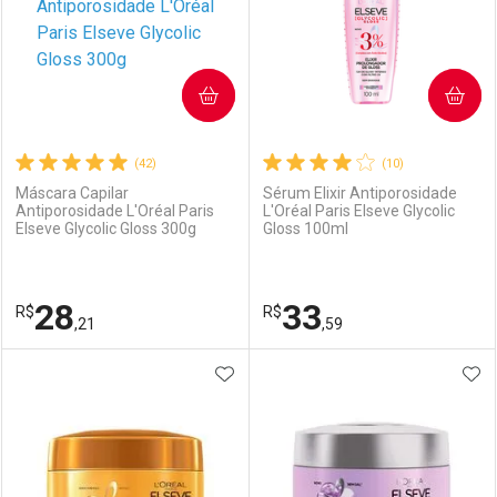
COMPRAR
COMPRAR
(42)
(10)
Máscara Capilar
Sérum Elixir Antiporosidade
Antiporosidade L'Oréal Paris
L'Oréal Paris Elseve Glycolic
Elseve Glycolic Gloss 300g
Gloss 100ml
28
33
R$
R$
,21
,59
ADICIONAR AOS FAVORITOS
ADI
FECHAR
FECHAR
F
F
Laboratório
Por Menos
Laboratório
Por Menos