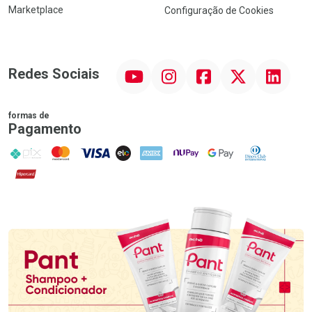
Marketplace
Configuração de Cookies
YouTube
Instagram
Facebook
Twitter
Linkedin
Redes Sociais
formas de
Pagamento
PIX
MasterCard
VISA
ELO
AMEX
NuPay
Google Pay
Diners Club
Hipercard
Promoção em Destaque