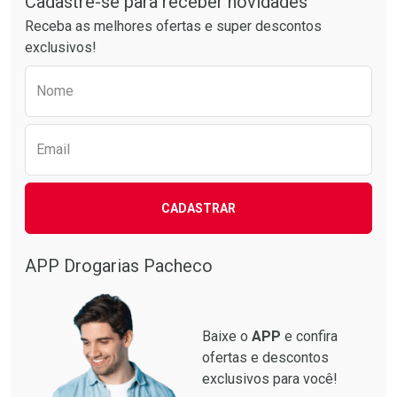
Cadastre-se para receber novidades
Receba as melhores ofertas e super descontos
exclusivos!
Preencha o formulário abaixo para receber 
Ativar Desconto
Ativar Desconto
Nome
Comprar sem Desconto
Comprar sem Desconto
Comprar sem Desconto
Comprar sem Desconto
Por R$ 25,59/cada
Por R$ 23,59/cada
Por R$ 25,59/cada
Por R$ 23,59/cada
Email
CADASTRAR
APP Drogarias Pacheco
Baixe o
APP
e confira
ofertas e descontos
exclusivos para você!