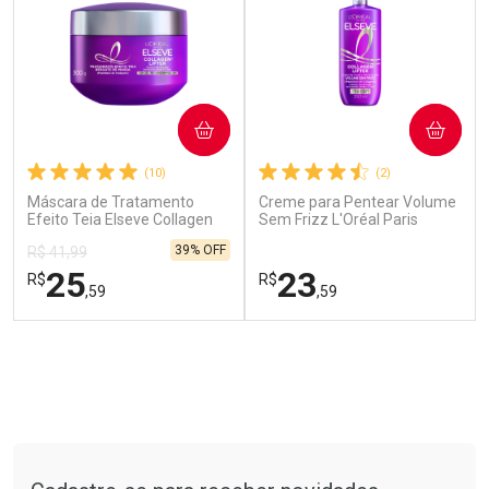
COMPRAR
COMPRAR
(10)
(2)
Máscara de Tratamento
Creme para Pentear Volume
Efeito Teia Elseve Collagen
Sem Frizz L'Oréal Paris
Lifter 300g
Elseve Colágeno Lifter 250ml
39% OFF
R$ 41,99
Ver Desconto Convênio
Ver Desconto Convênio
25
23
R$
R$
,59
,59
FECHAR
FECHAR
FEC
FEC
Laboratório
Laboratório
Por Menos
Por Menos
Tudo sobre a Drogarias Pacheco