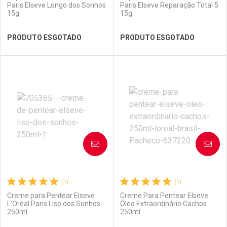
Paris Elseve Longo dos Sonhos
Paris Elseve Reparação Total 5
15g
15g
Ver Desconto Convênio
Ver Desconto Convênio
PRODUTO ESGOTADO
PRODUTO ESGOTADO
FECHAR
FECHAR
FEC
FEC
Laboratório
Por Menos
Laboratório
Por Menos
AVISE-ME
AVISE-ME
(1)
(1)
Creme para Pentear Elseve
Creme Para Pentear Elseve
L'Oréal Paris Liso dos Sonhos
Óleo Extraordinário Cachos
250ml
250ml