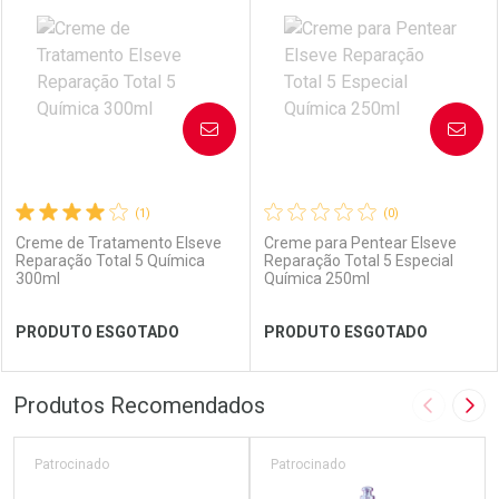
Laboratório
Por Menos
Laboratório
Por Menos
AVISE-ME
AVISE-ME
(1)
(0)
Creme de Tratamento Elseve
Creme para Pentear Elseve
Reparação Total 5 Química
Reparação Total 5 Especial
300ml
Química 250ml
Ver Desconto Convênio
Ver Desconto Convênio
PRODUTO ESGOTADO
PRODUTO ESGOTADO
FECHAR
FECHAR
FEC
FEC
Produtos Recomendados
Imagem A
Pró
Laboratório
Por Menos
Laboratório
Por Menos
Patrocinado
Patrocinado