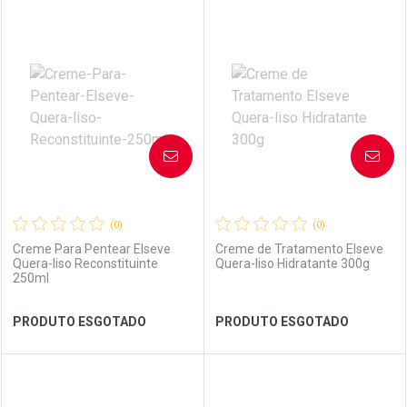
FECHAR
FECHAR
FEC
FEC
Laboratório
Por Menos
Laboratório
Por Menos
AVISE-ME
AVISE-ME
(0)
(0)
Creme Para Pentear Elseve
Creme de Tratamento Elseve
Quera-liso Reconstituinte
Quera-liso Hidratante 300g
250ml
Ver Desconto Convênio
Ver Desconto Convênio
PRODUTO ESGOTADO
PRODUTO ESGOTADO
FECHAR
FECHAR
FEC
FEC