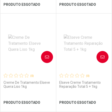
Ver Desconto Convênio
Ver Desconto Convênio
PRODUTO ESGOTADO
PRODUTO ESGOTADO
FECHAR
FECHAR
FEC
FEC
Laboratório
Por Menos
Laboratório
Por Menos
AVISE-ME
AVISE-ME
(0)
(0)
Creme De Tratamento Elseve
Elseve Creme Tratamento
Quera Liso 1kg
Reparação Total 5 + 1kg
Ver Desconto Convênio
Ver Desconto Convênio
PRODUTO ESGOTADO
PRODUTO ESGOTADO