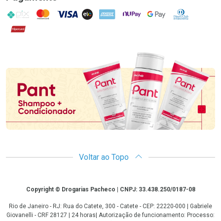
PIX
MasterCard
VISA
ELO
AMEX
NuPay
Google Pay
Diners Club
Hipercard
Promoção em Destaque
Voltar ao Topo
Copyright
Copyright © Drogarias Pacheco | CNPJ: 33.438.250/0187-08
Rio de Janeiro - RJ: Rua do Catete, 300 - Catete - CEP: 22220-000 | Gabriele
Giovanelli - CRF 28127 | 24 horas| Autorização de funcionamento: Processo: