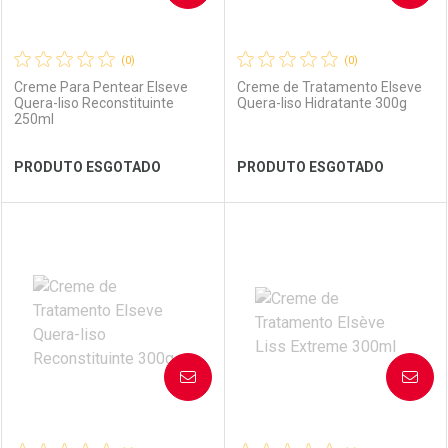
(0)
(0)
Creme Para Pentear Elseve
Creme de Tratamento Elseve
Quera-liso Reconstituinte
Quera-liso Hidratante 300g
250ml
Ver Desconto Convênio
Ver Desconto Convênio
PRODUTO ESGOTADO
PRODUTO ESGOTADO
FECHAR
FECHAR
FEC
FEC
Laboratório
Por Menos
Laboratório
Por Menos
AVISE-ME
AVISE-ME