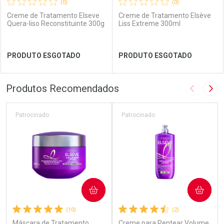
(0)
(0)
Creme de Tratamento Elseve
Creme de Tratamento Elsève
Quera-liso Reconstituinte 300g
Liss Extreme 300ml
Ver Desconto Convênio
Ver Desconto Convênio
PRODUTO ESGOTADO
PRODUTO ESGOTADO
FECHAR
FECHAR
FEC
FEC
Produtos Recomendados
Imagem A
Pró
Laboratório
Por Menos
Laboratório
Por Menos
Patrocinado
Patrocinado
COMPRAR
COMPRAR
(10)
(2)
Máscara de Tratamento
Creme para Pentear Volume