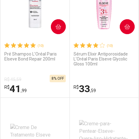
COMPRAR
COMPRAR
(10)
(10)
Pré Shampoo L’Oréal Paris
Sérum Elixir Antiporosidade
Elseve Bond Repair 200ml
L'Oréal Paris Elseve Glycolic
Gloss 100ml
8% OFF
R$ 45,59
41
33
R$
R$
,99
,59
FECHAR
FECHAR
F
F
Laboratório
Por Menos
Laboratório
Por Menos