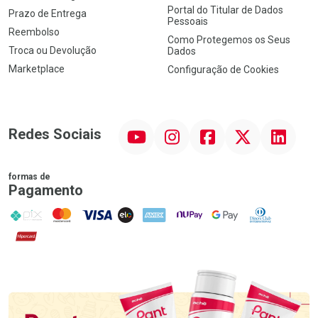
Portal do Titular de Dados
Prazo de Entrega
Pessoais
Reembolso
Como Protegemos os Seus
Troca ou Devolução
Dados
Marketplace
Configuração de Cookies
YouTube
Instagram
Facebook
Twitter
Linkedin
Redes Sociais
formas de
Pagamento
PIX
MasterCard
VISA
ELO
AMEX
NuPay
Google Pay
Diners Club
Hipercard
Promoção em Destaque