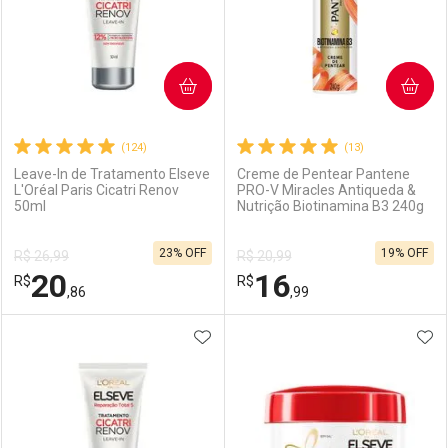
COMPRAR
COMPRAR
(124)
(13)
Leave-In de Tratamento Elseve
Creme de Pentear Pantene
L'Oréal Paris Cicatri Renov
PRO-V Miracles Antiqueda &
50ml
Nutrição Biotinamina B3 240g
23% OFF
19% OFF
R$ 26,99
R$ 20,99
20
16
R$
R$
,86
,99
ADICIONAR AOS FAVORITOS
ADI
FECHAR
FECHAR
F
F
Laboratório
Por Menos
Laboratório
Por Menos