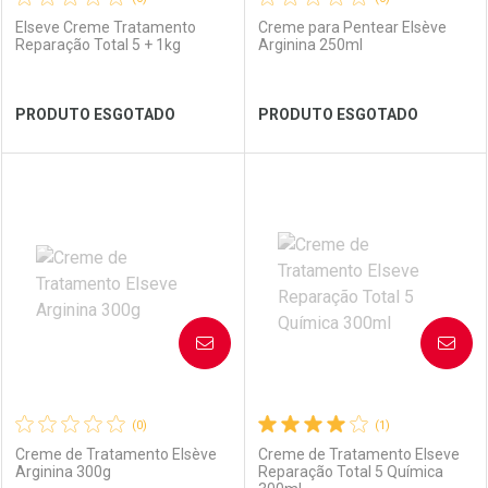
Elseve Creme Tratamento
Creme para Pentear Elsève
Reparação Total 5 + 1kg
Arginina 250ml
Ver Desconto Convênio
Ver Desconto Convênio
PRODUTO ESGOTADO
PRODUTO ESGOTADO
FECHAR
FECHAR
FEC
FEC
Laboratório
Por Menos
Laboratório
Por Menos
AVISE-ME
AVISE-ME
(0)
(1)
Creme de Tratamento Elsève
Creme de Tratamento Elseve
Arginina 300g
Reparação Total 5 Química