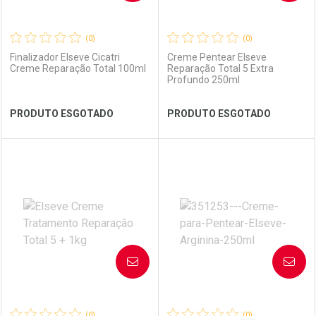
(0)
(0)
Finalizador Elseve Cicatri
Creme Pentear Elseve
Creme Reparação Total 100ml
Reparação Total 5 Extra
Profundo 250ml
Ativar Desconto
PRODUTO ESGOTADO
PRODUTO ESGOTADO
Comprar sem Desconto
Ver Desconto Convênio
Comprar sem Desconto
Por R$ 23,59/cada
Por R$ 23,59/cada
FECHAR
FECHAR
FEC
FEC
Laboratório
Por Menos
Laboratório
Por Menos
AVISE-ME
AVISE-ME
(0)
(0)