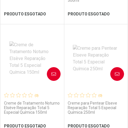
300ml
Ver Desconto Convênio
Ver Desconto Convênio
PRODUTO ESGOTADO
PRODUTO ESGOTADO
FECHAR
FECHAR
FEC
FEC
Laboratório
Por Menos
Laboratório
Por Menos
AVISE-ME
AVISE-ME
(0)
(0)
Creme de Tratamento Noturno
Creme para Pentear Elseve
Elsève Reparação Total 5
Reparação Total 5 Especial
Especial Química 150ml
Química 250ml
Ver Desconto Convênio
Ver Desconto Convênio
PRODUTO ESGOTADO
PRODUTO ESGOTADO