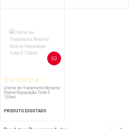
FECHAR
FECHAR
FEC
FEC
Laboratório
Por Menos
Laboratório
Por Menos
AVISE-ME
(0)
Creme de Tratamento Noturno
Elsève Reparação Total 5
150ml
Ver Desconto Convênio
Ver Desconto Convênio
PRODUTO ESGOTADO
FECHAR
FECHAR