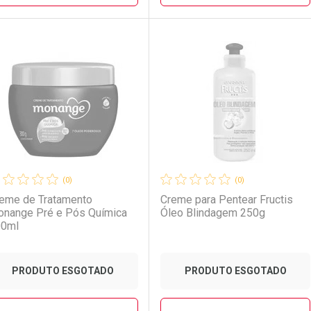
FECHAR
FECHAR
FE
FE
aboratório
or Menos
Laboratório
Por Menos
(0)
(0)
eme de Tratamento
Creme para Pentear Fructis
nange Pré e Pós Química
Óleo Blindagem 250g
00ml
PRODUTO ESGOTADO
PRODUTO ESGOTADO