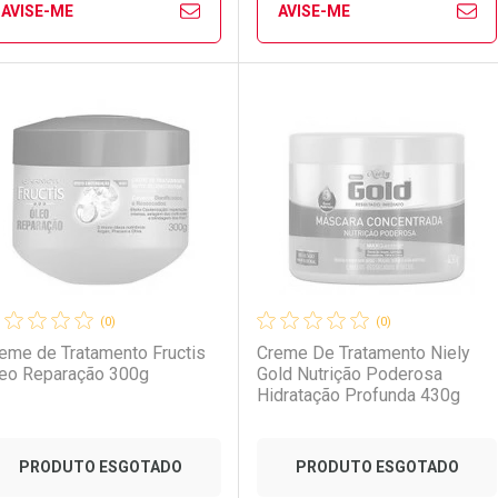
AVISE-ME
AVISE-ME
Ver Desconto Convênio
Ver Desconto Convênio
FECHAR
FECHAR
FE
FE
aboratório
or Menos
Laboratório
Por Menos
(0)
(0)
eme de Tratamento Fructis
Creme De Tratamento Niely
eo Reparação 300g
Gold Nutrição Poderosa
Hidratação Profunda 430g
PRODUTO ESGOTADO
PRODUTO ESGOTADO