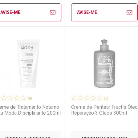
AVISE-ME
AVISE-ME
Ver Desconto Convênio
Ver Desconto Convênio
FECHAR
FECHAR
FE
FE
aboratório
or Menos
Laboratório
Por Menos
(0)
(0)
eme de Tratamento Noturno
Creme de Pentear Fructis Óleo
ta Moda Disciplinante 200ml
Reparação 3 Óleos 300ml