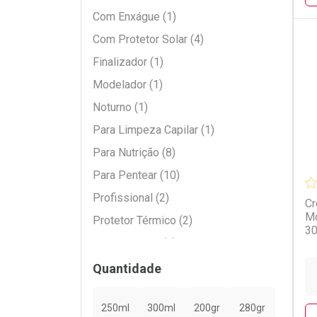
Com Enxágue (1)
Com Protetor Solar (4)
Finalizador (1)
L
P
Modelador (1)
Noturno (1)
Para Limpeza Capilar (1)
Para Nutrição (8)
Para Pentear (10)
Profissional (2)
Cr
Mo
Protetor Térmico (2)
3
Sem Enxágue (6)
Vegano (1)
Quantidade
250ml
300ml
200gr
280gr