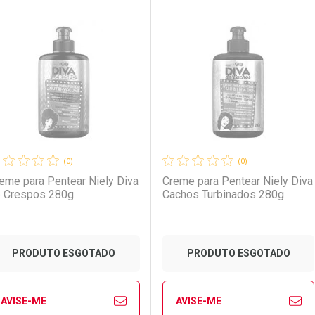
FECHAR
FECHAR
FE
FE
aboratório
or Menos
Laboratório
Por Menos
(0)
(0)
eme para Pentear Niely Diva
Creme para Pentear Niely Diva
 Crespos 280g
Cachos Turbinados 280g
PRODUTO ESGOTADO
PRODUTO ESGOTADO
LO TERMO DIGITADO
AVISE-ME
AVISE-ME
Ver Desconto Convênio
Ver Desconto Convênio