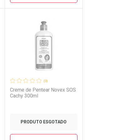
CHAR
CHAR
FECHAR
FECHAR
Laboratório
Por Menos
(0)
Creme de Pentear Novex SOS
Cachy 300ml
PRODUTO ESGOTADO