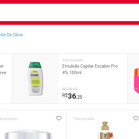
busca
isa?
te De Oliva
e
Patrocinado
me
Emulsão Capilar Escabin Pro
seve
4% 100ml
R$ 45,10
36
R$
,25
ateleira
ADICIONAR AOS FAVORITOS
A
atrocinado
Patrocinado