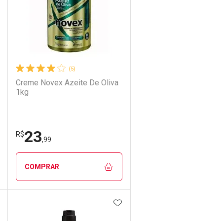
(5)
Creme Novex Azeite De Oliva
1kg
23
R$
,99
COMPRAR
DICIONAR AOS FAVORITOS
ADICIONAR AOS FAVORIT
ECHAR
ECHAR
FECHAR
FECHAR