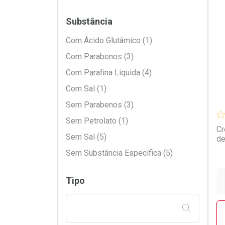
Para Praia e Piscina (1)
Para Reconstrução (1)
Substância
L
P
Para Restauração (2)
Com Ácido Glutâmico (1)
Para Selar Cutícula (2)
Com Parabenos (3)
Para Tirar Frizz (5)
Com Parafina Liquida (4)
Com Sal (1)
Sem Parabenos (3)
Sem Petrolato (1)
Cr
Sem Sal (5)
de
Sem Substância Específica (5)
Tipo
FILTRAR PE