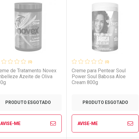
aboratório
or Menos
Laboratório
Por Menos
LO TERMO DIGITADO
(0)
(0)
eme de Tratamento Novex
Creme para Pentear Soul
belleze Azeite de Oliva
Power Soul Babosa Aloe
00g
Cream 800g
Ativar Desconto
Ativar Desconto
PRODUTO ESGOTADO
PRODUTO ESGOTADO
Comprar sem Desconto
Comprar sem Desconto
Comprar sem Desconto
Comprar sem Desconto
AVISE-ME
AVISE-ME
Por R$ 20,99/cada
Por R$ 20,99/cada
Por R$ 46,99/cada
Por R$ 46,99/cada