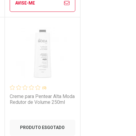
AVISE-ME
Ver Desconto Convênio
CHAR
CHAR
FECHAR
FECHAR
Laboratório
Por Menos
(0)
Creme para Pentear Alta Moda
Redutor de Volume 250ml
PRODUTO ESGOTADO