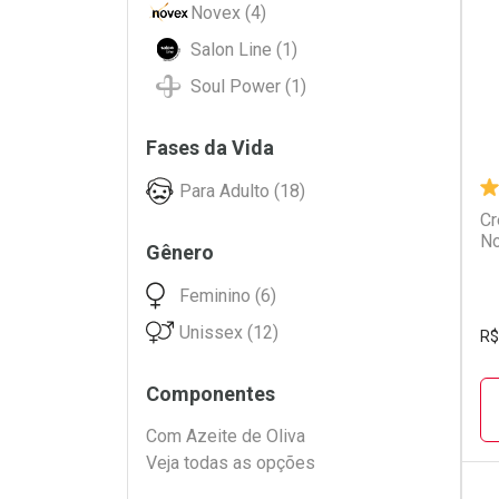
L
P
Novex (4)
Salon Line (1)
Soul Power (1)
Fases da Vida
Para Adulto (18)
Cr
No
Gênero
Feminino (6)
Unissex (12)
R$
Componentes
Com Azeite de Oliva
Veja todas as opções