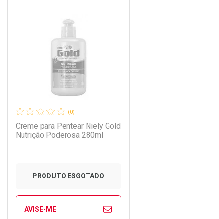
CHAR
CHAR
FECHAR
FECHAR
Laboratório
Por Menos
(0)
Creme para Pentear Niely Gold
Nutrição Poderosa 280ml
PRODUTO ESGOTADO
AVISE-ME
Ver Desconto Convênio