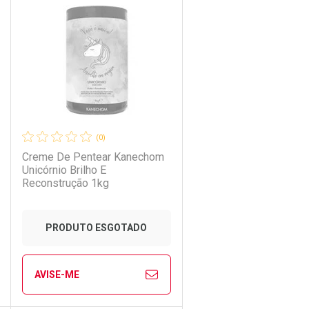
Laboratório
Por Menos
(0)
Creme De Pentear Kanechom
Unicórnio Brilho E
Reconstrução 1kg
Ativar Desconto
PRODUTO ESGOTADO
Comprar sem Desconto
Comprar sem Desconto
AVISE-ME
Por R$ 59,99/cada
Por R$ 59,99/cada