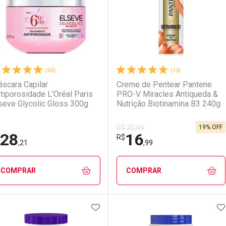
(42)
(13)
scara Capilar
Creme de Pentear Pantene
tiporosidade L'Oréal Paris
PRO-V Miracles Antiqueda &
seve Glycolic Gloss 300g
Nutrição Biotinamina B3 240g
19% OFF
R$ 20,99
28
16
R$
,21
,99
COMPRAR
COMPRAR
ADICIONAR AOS FAVORITOS
A
FECHAR
FECHAR
F
F