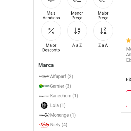
Mais
Menor
Maior
Vendidos
Preço
Preço
Maior
A a Z
Z a A
Má
Desconto
An
El
Filtros
Marca
Alfaparf (2)
R$
Garnier (3)
Kanechom (1)
Lola (1)
Monange (1)
Niely (4)