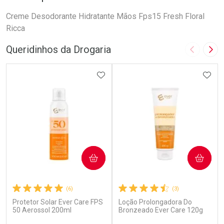
Creme Desodorante Hidratante Mãos Fps15 Fresh Floral
Ricca
Queridinhos da Drogaria
Imagem A
Pró
ADICIONAR AOS FAVORITOS
ADIC
COMPRAR
COMPRAR
(6)
(3)
Protetor Solar Ever Care FPS
Loção Prolongadora Do
50 Aerossol 200ml
Bronzeado Ever Care 120g