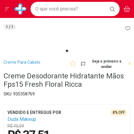
Drogarias Pacheco
Menu
Aces
Ir direto para a home
O que você precisa?
BAIXE
V
i
Baixe nosso APP e aproveite Ofertas Exclusivas!
BUSCAR
O APP
Navegue pela página
Ir direto para o conteúdo
Faça a sua busca
Ir direto para a busca
Ir direto para a conta
AD
1
/ 1
Ir direto para a ajuda
Ir direto para a notificações
Ir direto para o carrinho
Ir direto para o menu
Breadcrumb
Seja o primeiro a
Creme Para Cabelo
0
avaliar
Creme Desodorante Hidratante Mãos
Fps15 Fresh Floral Ricca
935358769
8% OFF
Duda Makeup
R$ 40,59