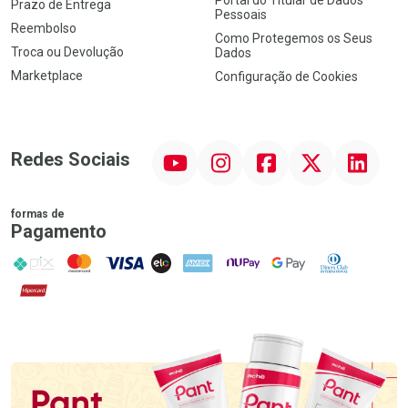
Prazo de Entrega
Pessoais
Reembolso
Como Protegemos os Seus
Troca ou Devolução
Dados
Marketplace
Configuração de Cookies
YouTube
Instagram
Facebook
Twitter
Linkedin
Redes Sociais
formas de
Pagamento
PIX
MasterCard
VISA
ELO
AMEX
NuPay
Google Pay
Diners Club
Hipercard
Promoção em Destaque