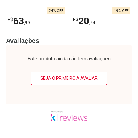
24% OFF
19% OFF
63
20
R$
R$
,99
,24
FECHAR
F
FECHAR
F
Avaliações
Laboratório
Laboratório
Por Menos
Por Menos
Este produto ainda não tem avaliações
SEJA O PRIMEIRO A AVALIAR
Ativar Desconto
Ativar Desconto