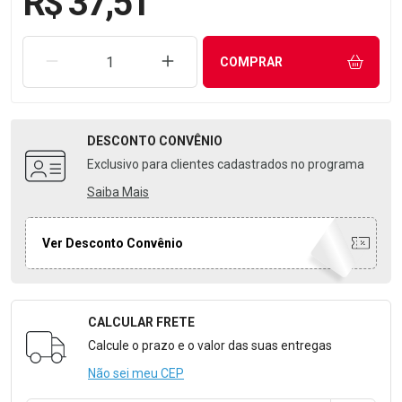
R$ 37,51
REMOVER UMA UNIDADE
AUMENTAR UMA UNIDADE
COMPRAR
DESCONTO
CONVÊNIO
Exclusivo para clientes cadastrados no programa
Saiba Mais
Ver Desconto Convênio
CALCULAR FRETE
Formulário para Calcular o Frete
Calcule o prazo e o valor das suas entregas
Não sei meu CEP