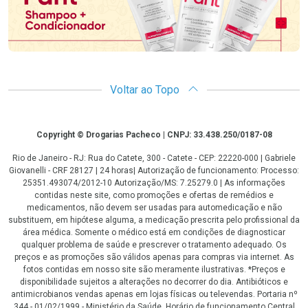
Voltar ao Topo
Copyright
Copyright © Drogarias Pacheco | CNPJ: 33.438.250/0187-08
Rio de Janeiro - RJ: Rua do Catete, 300 - Catete - CEP: 22220-000 | Gabriele
Giovanelli - CRF 28127 | 24 horas| Autorização de funcionamento: Processo:
25351.493074/2012-10 Autorização/MS: 7.25279.0 | As informações
contidas neste site, como promoções e ofertas de remédios e
medicamentos, não devem ser usadas para automedicação e não
substituem, em hipótese alguma, a medicação prescrita pelo profissional da
área médica. Somente o médico está em condições de diagnosticar
qualquer problema de saúde e prescrever o tratamento adequado. Os
preços e as promoções são válidos apenas para compras via internet. As
fotos contidas em nosso site são meramente ilustrativas. *Preços e
disponibilidade sujeitos a alterações no decorrer do dia. Antibióticos e
antimicrobianos vendas apenas em lojas físicas ou televendas. Portaria nº
344 - 01/02/1999 - Ministério da Saúde. Horário de funcionamento Central