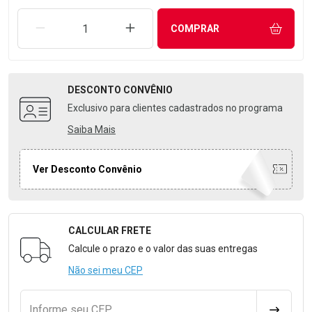
REMOVER UMA UNIDADE
AUMENTAR UMA UNIDADE
COMPRAR
DESCONTO
CONVÊNIO
Exclusivo para clientes cadastrados no programa
Saiba Mais
Ver Desconto Convênio
CALCULAR FRETE
Formulário para Calcular o Frete
Calcule o prazo e o valor das suas entregas
Não sei meu CEP
Informe seu CEP
CALCULA