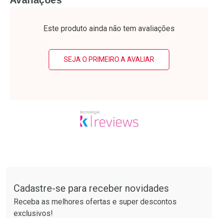
Avaliações
Laboratório
Laboratório
Por Menos
Por Menos
Este produto ainda não tem avaliações
SEJA O PRIMEIRO A AVALIAR
Ativar Desconto
Ativar Desconto
Comprar sem Desconto
Comprar sem Desconto
Tudo sobre a Drogarias Pacheco
Por R$ 28,79/cada
Por R$ 14,99/cada
Comprar sem Desconto
Comprar sem Desconto
Por R$ 28,79/cada
Por R$ 14,99/cada
Cadastre-se para receber novidades
Receba as melhores ofertas e super descontos
exclusivos!