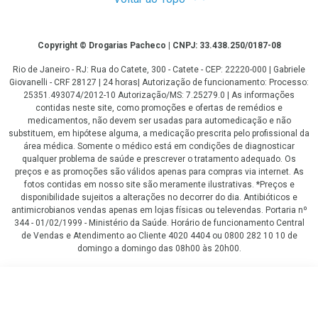
Copyright
Copyright © Drogarias Pacheco | CNPJ: 33.438.250/0187-08
Rio de Janeiro - RJ: Rua do Catete, 300 - Catete - CEP: 22220-000 | Gabriele
Giovanelli - CRF 28127 | 24 horas| Autorização de funcionamento: Processo:
25351.493074/2012-10 Autorização/MS: 7.25279.0 | As informações
contidas neste site, como promoções e ofertas de remédios e
medicamentos, não devem ser usadas para automedicação e não
substituem, em hipótese alguma, a medicação prescrita pelo profissional da
área médica. Somente o médico está em condições de diagnosticar
qualquer problema de saúde e prescrever o tratamento adequado. Os
preços e as promoções são válidos apenas para compras via internet. As
fotos contidas em nosso site são meramente ilustrativas. *Preços e
disponibilidade sujeitos a alterações no decorrer do dia. Antibióticos e
antimicrobianos vendas apenas em lojas físicas ou televendas. Portaria nº
344 - 01/02/1999 - Ministério da Saúde. Horário de funcionamento Central
de Vendas e Atendimento ao Cliente 4020 4404 ou 0800 282 10 10 de
domingo a domingo das 08h00 às 20h00.
LGPD Aceite os Cookies
R$ 55,09
COMPRAR
R$ 50,91