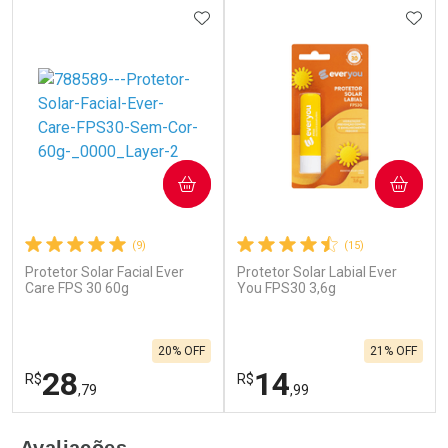
ADICIONAR AOS FAVORITOS
ADIC
COMPRAR
COMPRAR
(9)
(15)
Protetor Solar Facial Ever
Protetor Solar Labial Ever
Care FPS 30 60g
You FPS30 3,6g
20% OFF
21% OFF
28
14
R$
R$
,79
,99
FECHAR
F
FECHAR
F