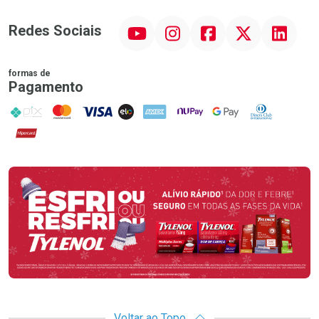
YouTube
Instagram
Facebook
Twitter
Linkedin
Redes Sociais
formas de
Pagamento
PIX
MasterCard
VISA
ELO
AMEX
NuPay
Google Pay
Diners Club
Hipercard
Promoção em Destaque
Voltar ao Topo