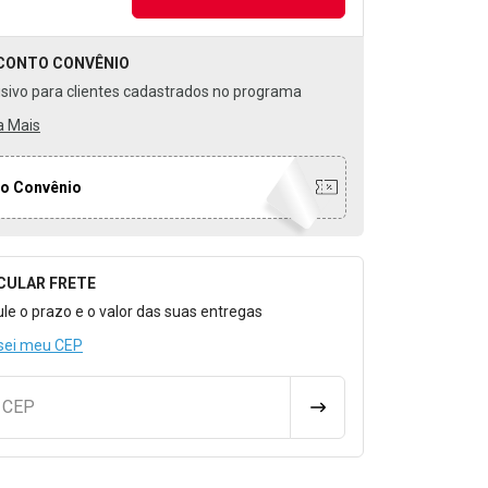
CONTO
CONVÊNIO
usivo para clientes cadastrados no programa
a Mais
o Convênio
CULAR FRETE
o para Calcular o Frete
ule o prazo e o valor das suas entregas
sei meu CEP
u CEP
CALCULAR FRETE