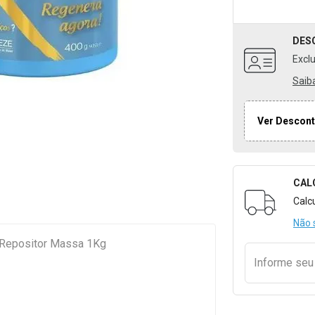
DES
Excl
Saib
Ver Descont
CAL
Formulári
Calc
Não 
 Repositor Massa 1Kg
Informe se