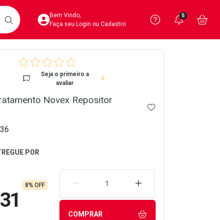
Acesse sua Conta
Precisa de 
Notific
Aces
Bem Vindo,
5
Você po
notifica
Vo
it
BUSCAR
Ver Recursos 
Faça seu Login ou Cadastro
crumb
Atendimento ao 
Seja o primeiro a
0
avaliar
Central de Ajud
ratamento Novex Repositor
ADICIONAR AOS 
Televendas
4020-4404
36
REMOVER UMA UNIDADE
AUMENTAR UMA UNIDA
8% OFF
,31
COMPRAR