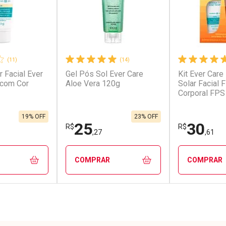
(11)
(14)
r Facial Ever
Gel Pós Sol Ever Care
Kit Ever Care
conto
Ativar Desconto
Ativar Desc
 com Cor
Aloe Vera 120g
Solar Facial 
Corporal FPS
em Desconto
Comprar sem Desconto
Comprar s
em Desconto
Comprar sem Desconto
Comprar s
1/cada
Por R$ 26,79/cada
Por R$ 13,3
1/cada
Por R$ 26,79/cada
Por R$ 13,3
19% OFF
23% OFF
25
30
R$
R$
,27
,61
COMPRAR
COMPRAR
FECHAR
FECHAR
FECHAR
FECHAR
rio
Laboratório
Laborató
os
Por Menos
Por Men