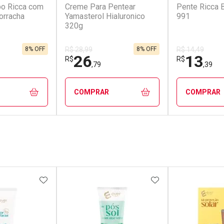
bo Ricca com
Creme Para Pentear
Pente Ricca 
orracha
Yamasterol Hialuronico
991
320g
8% OFF
8% OFF
R$ 28,99
R$ 14,49
26
13
R$
R$
,79
,39
COMPRAR
COMPRAR
FECHAR
FECHAR
FECHAR
FECHAR
rio
Laboratório
Laborató
os
Por Menos
Por Men
FAVORITOS
ADICIONAR AOS FAVORITOS
ADICIONAR AOS 