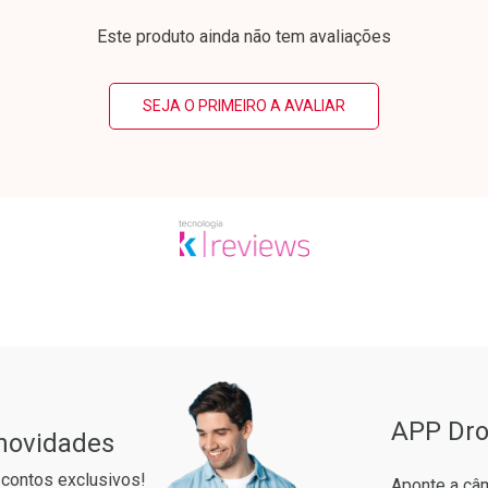
Este produto ainda não tem avaliações
SEJA O PRIMEIRO A AVALIAR
conto
Ativar Desconto
Ativar Desc
Pacheco
em Desconto
Comprar sem Desconto
Comprar s
em Desconto
Comprar sem Desconto
Comprar s
5/cada
Por R$ 25,27/cada
Por R$ 30,6
5/cada
Por R$ 25,27/cada
Por R$ 30,6
APP Dro
 novidades
contos exclusivos!
Aponte a câm