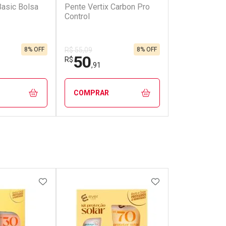
Basic Bolsa
Pente Vertix Carbon Pro
Control
8% OFF
8% OFF
R$ 55,09
50
R$
,91
COMPRAR
FECHAR
FECHAR
FECHAR
FECHAR
rio
Laboratório
os
Por Menos
FAVORITOS
ADICIONAR AOS FAVORITOS
ADICIONAR AOS 