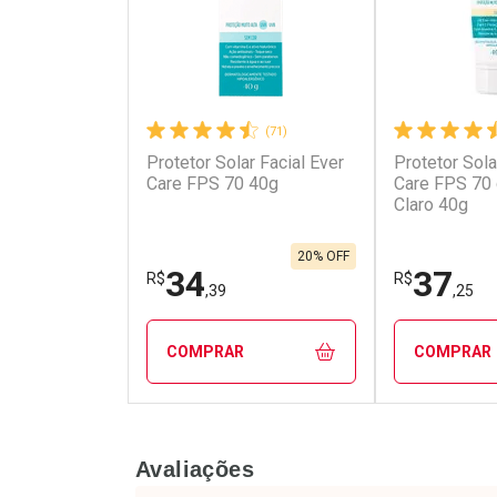
(71)
Protetor Solar Facial Ever
Protetor Sola
Ativar Desconto
Ativar Des
Care FPS 70 40g
Care FPS 70
Claro 40g
Comprar sem Desconto
Comprar s
Comprar sem Desconto
Comprar s
Por R$ 26,13/cada
Por R$ 21,3
Por R$ 26,13/cada
Por R$ 21,3
20% OFF
34
37
R$
R$
,39
,25
COMPRAR
COMPRAR
FECHAR
FECHAR
Avaliações
Laboratório
Laborató
Por Menos
Por Men