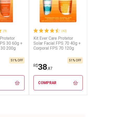
(9)
(42)
 Protetor
Kit Ever Care Protetor
onto
Ativar Desconto
FPS 30 60g +
Solar Facial FPS 70 40g +
 30 200g
Corporal FPS 70 120g
em Desconto
Comprar sem Desconto
em Desconto
Comprar sem Desconto
9/cada
Por R$ 50,91/cada
9/cada
Por R$ 50,91/cada
51% OFF
51% OFF
38
R$
,87
COMPRAR
FECHAR
FECHAR
FECHAR
FECHAR
rio
Laboratório
os
Por Menos