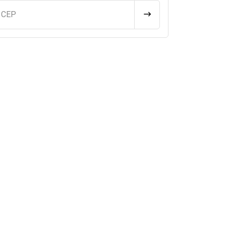
u CEP
CALCULAR FRETE