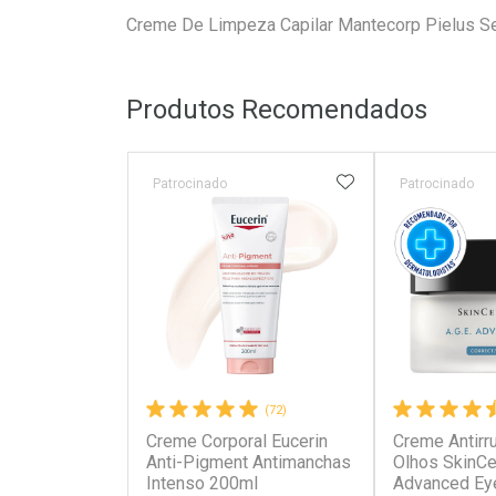
Creme De Limpeza Capilar Mantecorp Pielus S
Produtos Recomendados
ADICIONAR AOS 
Patrocinado
Patrocinado
(72)
Creme Corporal Eucerin
Creme Antirr
Anti-Pigment Antimanchas
Olhos SkinCeu
Intenso 200ml
Advanced Ey