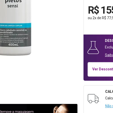
R$ 15
ou
2
x
de
R$ 77,
DES
Excl
Saib
Ver Descont
CAL
Formulári
Calc
Não 