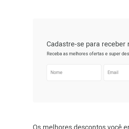
Tudo sobre a Drogarias 
Cadastre-se para receber
Receba as melhores ofertas e super des
Preencha o formulário aba
Nome
Email
Os melhores descontos você e