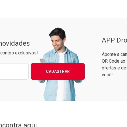
Pacheco
APP Dro
 novidades
contos exclusivos!
Aponte a câm
QR Code ao 
ixo para receber as melhores ofertas:
ofertas e de
CADASTRAR
você!
ncontra aqui