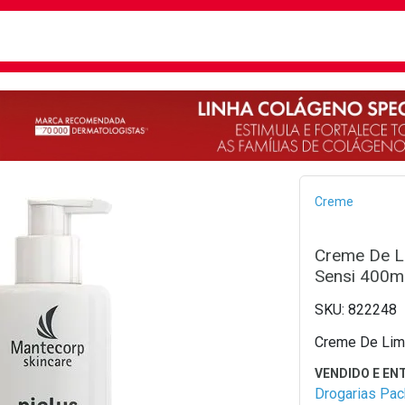
busca
isa?
Bread
Creme
Creme De L
Sensi 400m
822248
Creme De Limp
Drogarias Pa