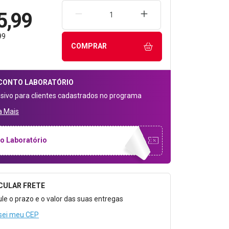
5,99
REMOVER UMA UNIDADE
AUMENTAR UMA UNIDA
99
COMPRAR
CONTO
LABORATÓRIO
usivo para clientes cadastrados no programa
a Mais
o Laboratório
CULAR FRETE
o para Calcular o Frete
ule o prazo e o valor das suas entregas
sei meu CEP