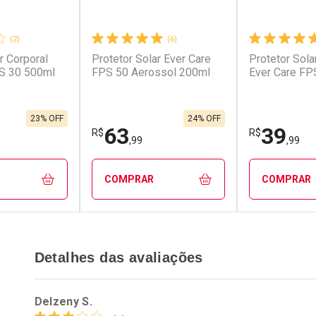
(2)
(6)
r Corporal
Protetor Solar Ever Care
Protetor Sola
conto
Ativar Desconto
Ativar Desc
PS 30 500ml
FPS 50 Aerossol 200ml
Ever Care FP
em Desconto
Comprar sem Desconto
Comprar s
em Desconto
Comprar sem Desconto
Comprar s
,99/cada
Por R$ 71,99/cada
Por R$ 219,
99/cada
Por R$ 71,99/cada
Por R$ 219,
23% OFF
24% OFF
63
39
R$
R$
,99
,99
COMPRAR
COMPRAR
FECHAR
FECHAR
FECHAR
FECHAR
Detalhes das avaliações
rio
Laboratório
Laborató
os
Por Menos
Por Men
Delzeny S.