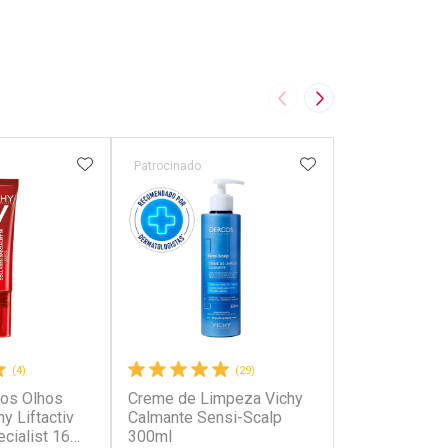
Imagem Anterior
Próxima Imagem
FAVORITOS
ADICIONAR AOS FAVORITOS
ADICIONAR AOS 
Patrocinado
Patrocinado
(4)
(29)
os Olhos
Creme de Limpeza Vichy
Creme para M
y Liftactiv
Calmante Sensi-Scalp
Anti-pigment
cialist 16
300ml
Clareador 75