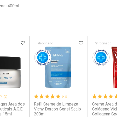
ensi 400ml
FAVORITOS
ADICIONAR AOS FAVORITOS
ADICIONAR AOS 
Patrocinado
Patrocinado
(7)
(44)
ugas Área dos
Refil Creme de Limpeza
Creme Área d
ticals A.G.E.
Vichy Dercos Sensi Scalp
Colágeno Vich
e 15ml
200ml
Collagenn Spe