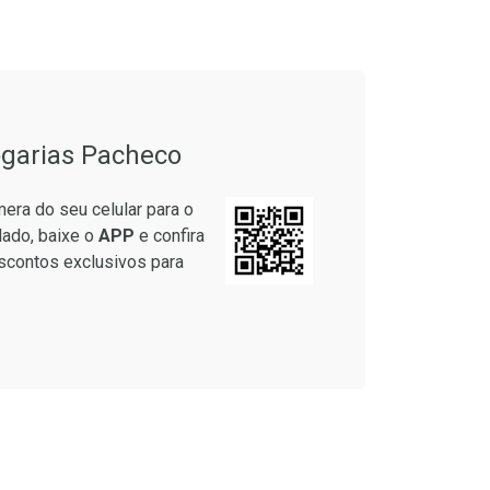
garias Pacheco
era do seu celular para o
lado, baixe o
APP
e confira
scontos exclusivos para