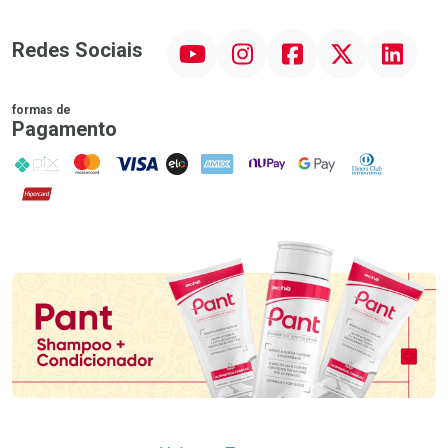
YouTube
Instagram
Facebook
Twitter
Linkedin
Redes Sociais
formas de
Pagamento
PIX
MasterCard
VISA
ELO
AMEX
NuPay
Google Pay
Diners Club
Hipercard
Promoção em Destaque