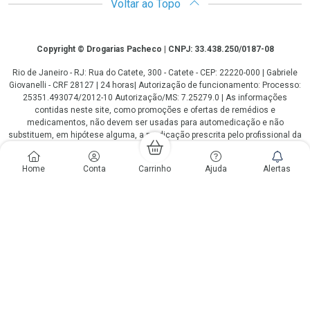
Voltar ao Topo
Copyright
Copyright © Drogarias Pacheco | CNPJ: 33.438.250/0187-08
Rio de Janeiro - RJ: Rua do Catete, 300 - Catete - CEP: 22220-000 | Gabriele
Giovanelli - CRF 28127 | 24 horas| Autorização de funcionamento: Processo:
25351.493074/2012-10 Autorização/MS: 7.25279.0 | As informações
contidas neste site, como promoções e ofertas de remédios e
medicamentos, não devem ser usadas para automedicação e não
substituem, em hipótese alguma, a medicação prescrita pelo profissional da
área médica. Somente o médico está em condições de diagnosticar
qualquer problema de saúde e prescrever o tratamento adequado. Os
Home
Conta
Carrinho
Ajuda
Alertas
preços e as promoções são válidos apenas para compras via internet. As
fotos contidas em nosso site são meramente ilustrativas. *Preços e
disponibilidade sujeitos a alterações no decorrer do dia. Antibióticos e
antimicrobianos vendas apenas em lojas físicas ou televendas. Portaria nº
344 - 01/02/1999 - Ministério da Saúde. Horário de funcionamento Central
de Vendas e Atendimento ao Cliente 4020 4404 ou 0800 282 10 10 de
domingo a domingo das 08h00 às 20h00.
LGPD Aceite os Cookies