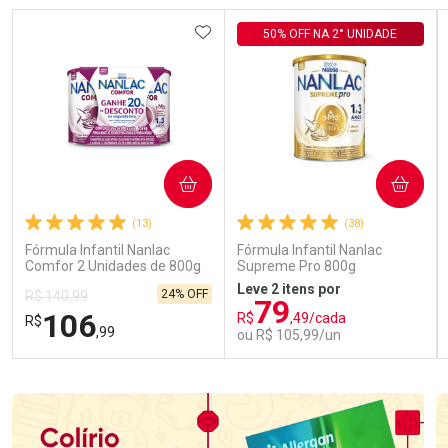
ADICIONAR AOS FAVORITOS
50% OFF NA 2° UNIDADE
COMPRAR
COMPRAR
(13)
(38)
Fórmula Infantil Nanlac
Fórmula Infantil Nanlac
Comfor 2 Unidades de 800g
Supreme Pro 800g
Leve 2 itens por
24% OFF
R$ 140,99
79
106
R$
,49/cada
R$
,99
ou R$ 105,99/un
FECHAR
FECHAR
FEC
FEC
Laboratório
Laboratório
Por Menos
Por Menos