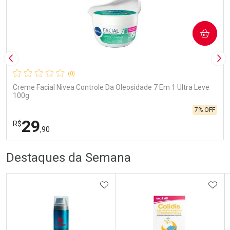
COMPRAR
Imagem Anterior
Pró
(0)
Creme Facial Nivea Controle Da Oleosidade 7 Em 1 Ultra Leve
100g
7% OFF
29
R$
,90
R
R
FECHA
FECHA
Destaques da Semana
Laboratório
Por Menos
ADICIONAR AOS FAVORITOS
ADIC