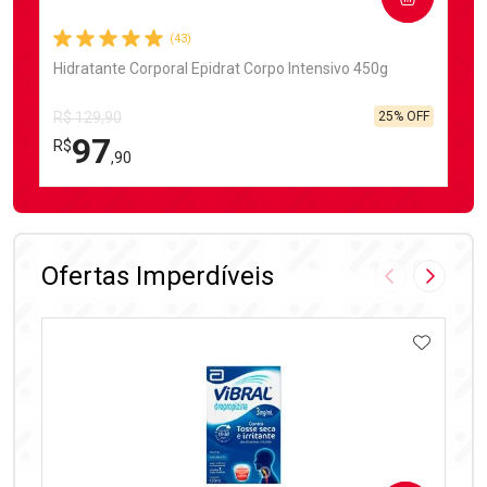
(43)
Hidratante Corporal Epidrat Corpo Intensivo 450g
25% OFF
R$ 129,90
97
R$
,90
FECHAR
FECHAR
Laboratório
Por Menos
Ofertas Imperdíveis
Imagem Anter
Próxima
ADICIO
Ativar Desconto