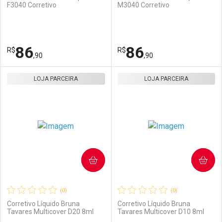
F3040 Corretivo
M3040 Corretivo
86
86
R$
R$
,90
,90
LOJA PARCEIRA
FECHAR
FECHAR
LOJA PARCEIRA
F
F
Laboratório
Por Menos
Laboratório
Por Menos
COMPRAR
COMPRAR
(0)
(0)
Corretivo Líquido Bruna
Corretivo Líquido Bruna
Tavares Multicover D20 8ml
Tavares Multicover D10 8ml