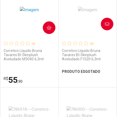
Laboratório
Por Menos
Laboratório
Por Menos
AVISE-ME
COMPRAR
(0)
(0)
Corretivo Líquido Bruna
Corretivo Líquido Bruna
Tavares Bt Skinplush
Tavares Bt Skinplush
Aveludado M3040 6,3ml
Aveludado F1020 6,3ml
Ativar Desconto
Ativar Desconto
PRODUTO ESGOTADO
Comprar sem Desconto
Comprar sem Desconto
55
R$
Comprar sem Desconto
Comprar sem Desconto
Por R$ 56,90/cada
Por R$ 27,90/cada
,90
Por R$ 56,90/cada
Por R$ 27,90/cada
FECHAR
FECHAR
FEC
FEC
Laboratório
Por Menos
Laboratório
Por Menos