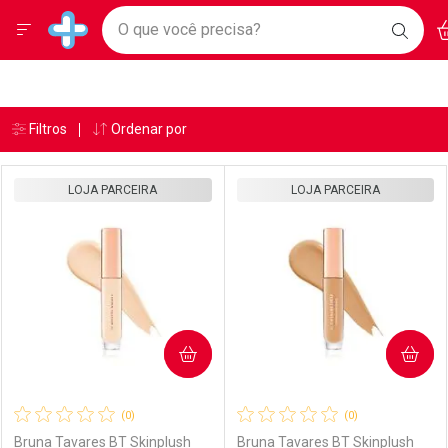
Drogarias Pacheco
Menu
Ac
Ir direto para a home
O que você precisa?
BAIXE
Baixe nosso APP e aproveite Ofertas Exclusivas!
BUSC
O AP
Navegue pela página
Ir direto para o conteúdo
Faça a sua busca
Ir direto para a busca
Ir direto para a conta
Ir direto para a ajuda
Âncoras
Breadcrumb
Filtros
Ordenar por
Drogarias Pacheco
Corretivo
Bruna Tavares
Ir direto para a notificações
Ir direto para o carrinho
Linkagens Internas em Destaque
Promoções em Destaque
Prateleira
Ir direto para o menu
LOJA PARCEIRA
LOJA PARCEIRA
COMPRAR
COMPRAR
(0)
(0)
Bruna Tavares BT Skinplush
Bruna Tavares BT Skinplush