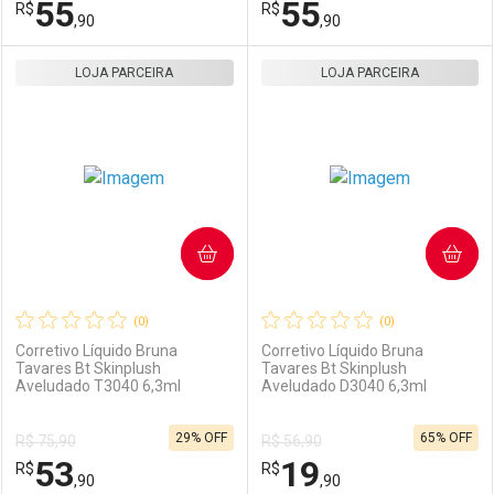
55
55
R$
Comprar sem Desconto
R$
Comprar sem Desconto
Por R$ 48,90/cada
Por R$ 40,90/cada
,90
,90
Por R$ 48,90/cada
Por R$ 40,90/cada
LOJA PARCEIRA
FECHAR
FECHAR
LOJA PARCEIRA
F
F
Laboratório
Por Menos
Laboratório
Por Menos
COMPRAR
COMPRAR
(0)
(0)
Corretivo Líquido Bruna
Corretivo Líquido Bruna
Tavares Bt Skinplush
Tavares Bt Skinplush
Aveludado T3040 6,3ml
Aveludado D3040 6,3ml
Ativar Desconto
Ativar Desconto
29% OFF
65% OFF
R$ 75,90
R$ 56,90
Comprar sem Desconto
Comprar sem Desconto
53
19
R$
Comprar sem Desconto
R$
Comprar sem Desconto
Por R$ 55,90/cada
Por R$ 55,90/cada
,90
,90
Por R$ 55,90/cada
Por R$ 55,90/cada