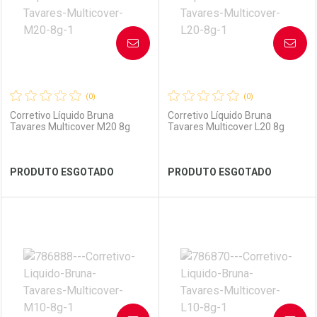
AVISE-ME
AVISE-ME
(0)
(0)
Corretivo Líquido Bruna
Corretivo Líquido Bruna
Tavares Multicover M20 8g
Tavares Multicover L20 8g
Ativar Desconto
PRODUTO ESGOTADO
PRODUTO ESGOTADO
Comprar sem Desconto
Ver Desconto Convênio
Comprar sem Desconto
Por R$ 55,90/cada
Por R$ 55,90/cada
FECHAR
FECHAR
FEC
FEC
Laboratório
Por Menos
Laboratório
Por Menos