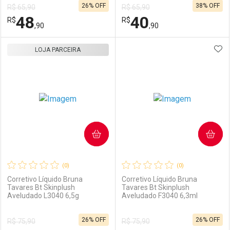
26% OFF
38% OFF
R$ 65,90
R$ 65,90
Comprar sem Desconto
Comprar sem Desconto
48
40
R$
Comprar sem Desconto
R$
Comprar sem Desconto
Por R$ 43,90/cada
Por R$ 42,90/cada
,90
,90
Por R$ 43,90/cada
Por R$ 42,90/cada
ADI
LOJA PARCEIRA
FECHAR
FECHAR
F
F
Laboratório
Por Menos
Laboratório
Por Menos
COMPRAR
COMPRAR
(0)
(0)
Corretivo Líquido Bruna
Corretivo Líquido Bruna
Tavares Bt Skinplush
Tavares Bt Skinplush
Aveludado L3040 6,5g
Aveludado F3040 6,3ml
Ativar Desconto
Ativar Desconto
26% OFF
26% OFF
R$ 75,90
R$ 75,90
Comprar sem Desconto
Comprar sem Desconto