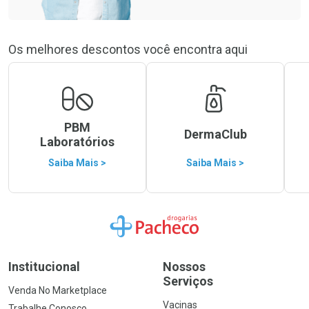
Os melhores descontos você encontra aqui
PBM
DermaClub
Laboratórios
Saiba Mais >
Saiba Mais >
Ir para a Home
Institucional
Nossos
Serviços
Venda No Marketplace
Vacinas
Trabalhe Conosco