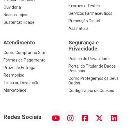
Exames e Testes
Ouvidoria
Serviços Farmacêuticos
Nossas Lojas
Prescrição Digital
Sustentabilidade
Assinatura
Atendimento
Segurança e
Privacidade
Como Comprar no Site
Política de Privacidade
Formas de Pagamento
Portal do Titular de Dados
Prazo de Entrega
Pessoais
Reembolso
Como Protegemos os Seus
Troca ou Devolução
Dados
Marketplace
Configuração de Cookies
YouTube
Instagram
Facebook
Twitter
Linkedin
Redes Sociais