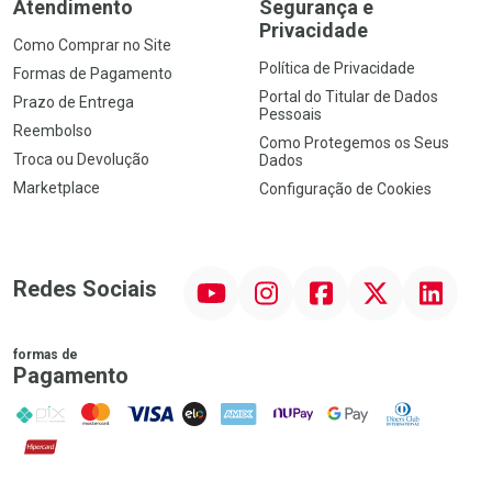
Atendimento
Segurança e
Privacidade
Como Comprar no Site
Política de Privacidade
Formas de Pagamento
Portal do Titular de Dados
Prazo de Entrega
Pessoais
Reembolso
Como Protegemos os Seus
Troca ou Devolução
Dados
Marketplace
Configuração de Cookies
YouTube
Instagram
Facebook
Twitter
Linkedin
Redes Sociais
formas de
Pagamento
PIX
MasterCard
VISA
ELO
AMEX
NuPay
Google Pay
Diners Club
Hipercard