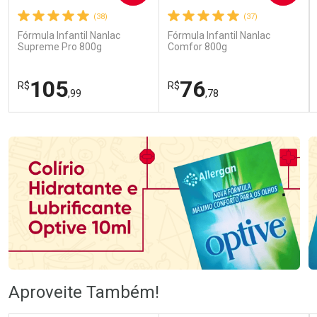
(38)
(37)
Fórmula Infantil Nanlac
Fórmula Infantil Nanlac
Supreme Pro 800g
Comfor 800g
105
76
R$
R$
,99
,78
FECHAR
FECHAR
FEC
FEC
Laboratório
Laboratório
Por Menos
Por Menos
Ativar Desconto
Ativar Desconto
Aproveite Também!