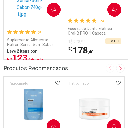
COMPRAR
COMPRAR
(29)
Escova de Dente Elétrica
(80)
Oral-B PRO 1 Cabeça
Redonda Recarregável 1
Suplemento Alimentar
36% OFF
R$ 278,99
Unidade
Nutren Senior Sem Sabor
178
R$
740g
Leve 2 itens por
,40
123
R$
,49/cada
ou R$ 137,21/un
FECHAR
FECHAR
FEC
FEC
Produtos Recomendados
Imagem A
Pró
Laboratório
Laboratório
Por Menos
Por Menos
ADICIONAR AOS FAVORITOS
ADIC
Patrocinado
Patrocinado
COMPRAR
COMPRAR