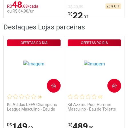
48
R$
,68/cada
26% OFF
R$ 29,99
ou R$ 64,90/un
22
R$
,33
FECHAR
FECHAR
FEC
FEC
Destaques Lojas parceiras
Laboratório
Laboratório
Por Menos
Por Menos
OFERTAS DO DIA
OFERTAS DO DIA
COMPRAR
COMPRAR
Ativar Desconto
Ativar Desconto
(0)
(0)
Comprar sem Desconto
Comprar sem Desconto
Comprar sem Desconto
Comprar sem Desconto
Kit Adidas UEFA Champions
Kit Azzaro Pour Homme
Por R$ 64,90/cada
Por R$ 22,33/cada
Por R$ 64,90/cada
Por R$ 22,33/cada
League Masculino - Eau de
Masculino - Eau de Toilette
Toilette 100ml + Shower Gel
100ml + Shampoo
250ml
149
489
R$
R$