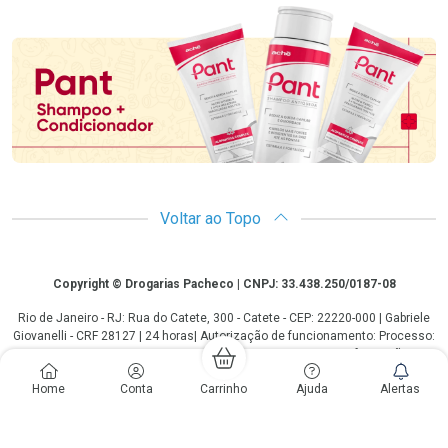
Promoção em Destaque
Voltar ao Topo
Copyright
Copyright © Drogarias Pacheco | CNPJ: 33.438.250/0187-08
Rio de Janeiro - RJ: Rua do Catete, 300 - Catete - CEP: 22220-000 | Gabriele
Giovanelli - CRF 28127 | 24 horas| Autorização de funcionamento: Processo:
25351.493074/2012-10 Autorização/MS: 7.25279.0 | As informações
contidas neste site, como promoções e ofertas de remédios e
Home
Conta
Carrinho
Ajuda
Alertas
medicamentos, não devem ser usadas para automedicação e não
substituem, em hipótese alguma, a medicação prescrita pelo profissional da
área médica. Somente o médico está em condições de diagnosticar
qualquer problema de saúde e prescrever o tratamento adequado. Os