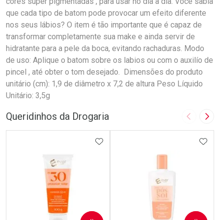
cores super pigmentadas , para usar no dia a dia. Você sabia
que cada tipo de batom pode provocar um efeito diferente
nos seus lábios? O item é tão importante que é capaz de
transformar completamente sua make e ainda servir de
hidratante para a pele da boca, evitando rachaduras. Modo
de uso: Aplique o batom sobre os labios ou com o auxilío de
pincel , até obter o tom desejado. Dimensões do produto
unitário (cm): 1,9 de diâmetro x 7,2 de altura Peso Líquido
Unitário: 3,5g
Queridinhos da Drogaria
Imagem A
Pró
ADICIONAR AOS FAVORITOS
ADIC