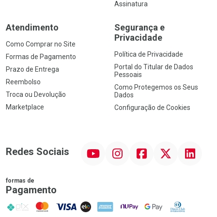
Assinatura
Atendimento
Segurança e
Privacidade
Como Comprar no Site
Política de Privacidade
Formas de Pagamento
Portal do Titular de Dados
Prazo de Entrega
Pessoais
Reembolso
Como Protegemos os Seus
Troca ou Devolução
Dados
Marketplace
Configuração de Cookies
YouTube
Instagram
Facebook
Twitter
Linkedin
Redes Sociais
formas de
Pagamento
PIX
MasterCard
VISA
ELO
AMEX
NuPay
Google Pay
Diners Club