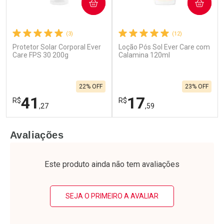
COMPRAR
COMPRAR
(3)
(12)
Protetor Solar Corporal Ever
Loção Pós Sol Ever Care com
Care FPS 30 200g
Calamina 120ml
22% OFF
23% OFF
41
17
R$
R$
,27
,59
FECHAR
F
FECHAR
F
Avaliações
Laboratório
Laboratório
Por Menos
Por Menos
Este produto ainda não tem avaliações
SEJA O PRIMEIRO A AVALIAR