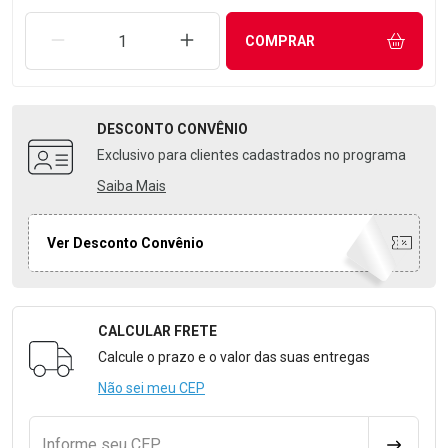
REMOVER UMA UNIDADE
AUMENTAR UMA UNIDADE
COMPRAR
DESCONTO
CONVÊNIO
Exclusivo para clientes cadastrados no programa
Saiba Mais
Ver Desconto Convênio
CALCULAR FRETE
Formulário para Calcular o Frete
Calcule o prazo e o valor das suas entregas
Não sei meu CEP
Informe seu CEP
CALCULA