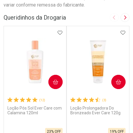
variar conforme remessa do fabricante.
Queridinhos da Drogaria
Imagem A
Pró
ADICIONAR AOS FAVORITOS
ADIC
COMPRAR
COMPRAR
(12)
(3)
Loção Pós Sol Ever Care com
Loção Prolongadora Do
Calamina 120ml
Bronzeado Ever Care 120g
23% OFF
19% OFF