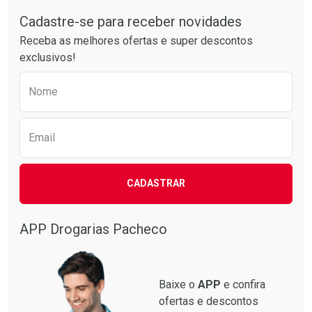
Tudo sobre a Drogarias Pacheco
Comprar sem Desconto
Comprar sem Desconto
Por R$ 17,59/cada
Por R$ 20,24/cada
Cadastre-se para receber novidades
Receba as melhores ofertas e super descontos
exclusivos!
Preencha o formulário abaixo para receber 
Nome
Email
CADASTRAR
APP Drogarias Pacheco
Baixe o
APP
e confira
ofertas e descontos