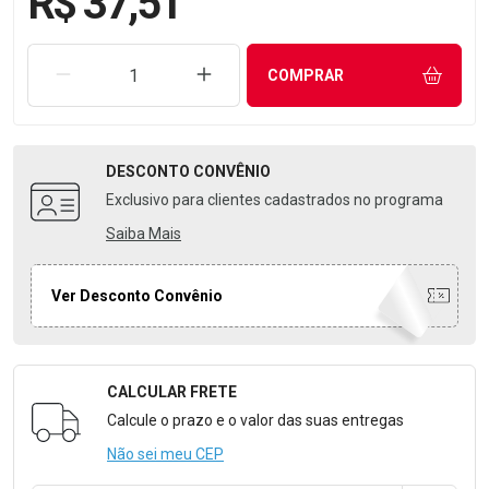
R$ 37,51
REMOVER UMA UNIDADE
AUMENTAR UMA UNIDADE
COMPRAR
DESCONTO
CONVÊNIO
Exclusivo para clientes cadastrados no programa
Saiba Mais
Ver Desconto Convênio
CALCULAR FRETE
Formulário para Calcular o Frete
Calcule o prazo e o valor das suas entregas
Não sei meu CEP