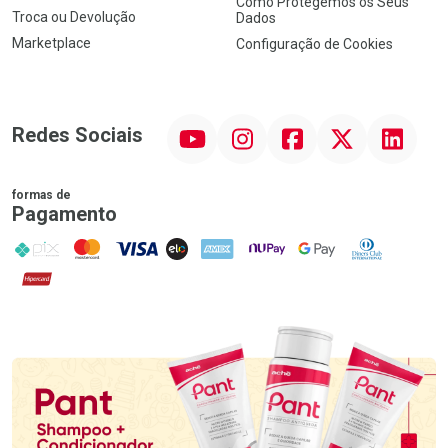
Como Protegemos os Seus
Troca ou Devolução
Dados
Marketplace
Configuração de Cookies
YouTube
Instagram
Facebook
Twitter
Linkedin
Redes Sociais
formas de
Pagamento
PIX
MasterCard
VISA
ELO
AMEX
NuPay
Google Pay
Diners Club
Hipercard
Promoção em Destaque