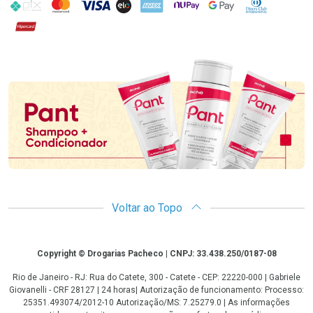
PIX
MasterCard
VISA
ELO
AMEX
NuPay
Google Pay
Diners Club
Hipercard
Promoção em Destaque
Voltar ao Topo
Copyright
Copyright © Drogarias Pacheco | CNPJ: 33.438.250/0187-08
Rio de Janeiro - RJ: Rua do Catete, 300 - Catete - CEP: 22220-000 | Gabriele
Giovanelli - CRF 28127 | 24 horas| Autorização de funcionamento: Processo:
25351.493074/2012-10 Autorização/MS: 7.25279.0 | As informações