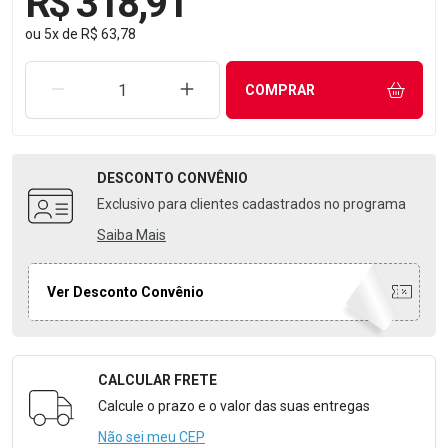
R$ 318,91
ou
5
x
de
R$ 63,78
REMOVER UMA UNIDADE
AUMENTAR UMA UNIDADE
COMPRAR
DESCONTO
CONVÊNIO
Exclusivo para clientes cadastrados no programa
Saiba Mais
Ver Desconto Convênio
CALCULAR FRETE
Formulário para Calcular o Frete
Calcule o prazo e o valor das suas entregas
Não sei meu CEP