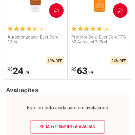
COMPRAR
COMPRAR
(41)
(6)
Autobronzeador Ever Care
Protetor Solar Ever Care FPS
120g
50 Aerossol 200ml
19% OFF
24% OFF
24
63
R$
R$
,29
,99
FECHAR
F
FECHAR
F
Avaliações
Laboratório
Laboratório
Por Menos
Por Menos
Este produto ainda não tem avaliações
SEJA O PRIMEIRO A AVALIAR