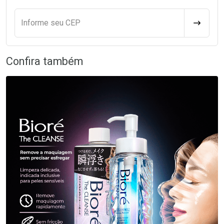
Informe seu CEP
CALCULA
Confira também