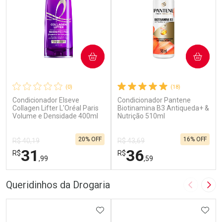
COMPRAR
COMPRAR
(0)
(18)
Condicionador Elseve
Condicionador Pantene
Collagen Lifter L'Oréal Paris
Biotinamina B3 Antiqueda+ &
Volume e Densidade 400ml
Nutrição 510ml
20% OFF
16% OFF
R$ 40,19
R$ 43,69
31
36
R$
R$
,99
,59
FECHAR
F
FECHAR
F
Queridinhos da Drogaria
Imagem A
Pró
Laboratório
Laboratório
Por Menos
ADICIONAR AOS FAVORITOS
Por Menos
ADIC