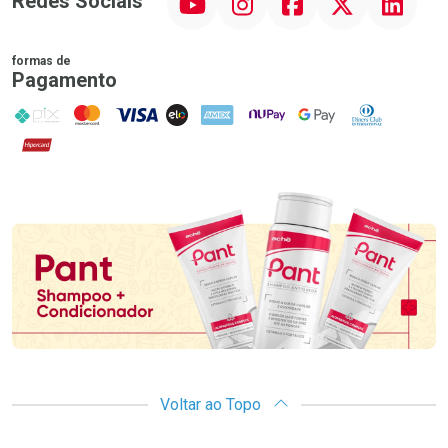
Redes Sociais
formas de
Pagamento
PIX
MasterCard
VISA
ELO
AMEX
NuPay
Google Pay
Diners Club
Hipercard
Promoção em Destaque
Voltar ao Topo