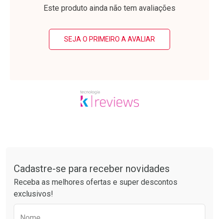
Laboratório
Laboratório
Por Menos
Por Menos
Este produto ainda não tem avaliações
SEJA O PRIMEIRO A AVALIAR
Ativar Desconto
Ativar Desconto
Comprar sem Desconto
Comprar sem Desconto
Tudo sobre a Drogarias Pacheco
Por R$ 63,99/cada
Por R$ 55,99/cada
Comprar sem Desconto
Comprar sem Desconto
Por R$ 63,99/cada
Por R$ 55,99/cada
Cadastre-se para receber novidades
Receba as melhores ofertas e super descontos
exclusivos!
Preencha o formulário abaixo para receber 
Nome