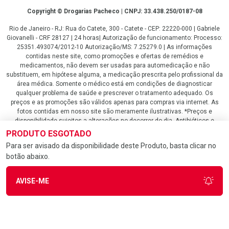
Copyright
Copyright © Drogarias Pacheco | CNPJ: 33.438.250/0187-08
Rio de Janeiro - RJ: Rua do Catete, 300 - Catete - CEP: 22220-000 | Gabriele
Giovanelli - CRF 28127 | 24 horas| Autorização de funcionamento: Processo:
25351.493074/2012-10 Autorização/MS: 7.25279.0 | As informações
contidas neste site, como promoções e ofertas de remédios e
medicamentos, não devem ser usadas para automedicação e não
substituem, em hipótese alguma, a medicação prescrita pelo profissional da
área médica. Somente o médico está em condições de diagnosticar
qualquer problema de saúde e prescrever o tratamento adequado. Os
preços e as promoções são válidos apenas para compras via internet. As
fotos contidas em nosso site são meramente ilustrativas. *Preços e
disponibilidade sujeitos a alterações no decorrer do dia. Antibióticos e
antimicrobianos vendas apenas em lojas físicas ou televendas. Portaria nº
PRODUTO ESGOTADO
344 - 01/02/1999 - Ministério da Saúde. Horário de funcionamento Central
Para ser avisado da disponibilidade deste Produto, basta clicar no
de Vendas e Atendimento ao Cliente 4020 4404 ou 0800 282 10 10 de
botão abaixo.
domingo a domingo das 08h00 às 20h00.
LGPD Aceite os Cookies
AVISE-ME