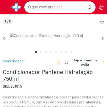
Drogarias Pacheco
Menu
Aces
Ir direto para a home
O que você precisa?
BAIXE
V
i
Baixe nosso APP e aproveite Ofertas Exclusivas!
BUSCAR
O APP
Navegue pela página
Ir direto para o conteúdo
Faça a sua busca
Ir direto para a busca
Ir direto para a conta
AD
1
/ 8
Ir direto para a ajuda
Ir direto para a notificações
Ir direto para o carrinho
Ir direto para o menu
Breadcrumb
Seja o primeiro a
Condicionador
0
avaliar
Condicionador Pantene Hidratação
750ml
354015
Condicionador Pantene Hidratação é indicado para cabelos secos e
opacos. Sua fórmula, com óleo de coco, glicerina e pró-vitaminas,