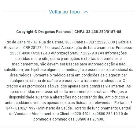
Voltar ao Topo
Copyright
Copyright © Drogarias Pacheco | CNPJ: 33.438.250/0187-08
Rio de Janeiro - RJ: Rua do Catete, 300 - Catete - CEP: 22220-000 | Gabriele
Giovanelli - CRF 28127 | 24 horas| Autorização de funcionamento: Processo:
25351.493074/2012-10 Autorização/MS: 7.25279.0 | As informações
contidas neste site, como promoções e ofertas de remédios e
medicamentos, não devem ser usadas para automedicação e não
substituem, em hipótese alguma, a medicação prescrita pelo profissional da
área médica. Somente o médico está em condições de diagnosticar
qualquer problema de saúde e prescrever o tratamento adequado. Os
preços e as promoções são válidos apenas para compras via internet. As
fotos contidas em nosso site são meramente ilustrativas. *Preços e
disponibilidade sujeitos a alterações no decorrer do dia. Antibióticos e
antimicrobianos vendas apenas em lojas físicas ou televendas. Portaria nº
344 - 01/02/1999 - Ministério da Saúde. Horário de funcionamento Central
de Vendas e Atendimento ao Cliente 4020 4404 ou 0800 282 10 10 de
domingo a domingo das 08h00 às 20h00.
LGPD Aceite os Cookies