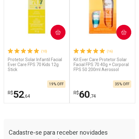
COMPRAR
COMPRAR
(10)
(16)
Protetor Solar Infantil Facial
Kit Ever Care Protetor Solar
Ativar Desconto
Ativar Desconto
Ever Care FPS 70 Kids 12g
Facial FPS 70 40g + Corporal
Stick
Comprar sem Desconto
FPS 50 200ml Aerossol
Comprar sem Desconto
Por R$ 28,70/cada
Por R$ 137,66/cada
Comprar sem Desconto
Comprar sem Desconto
19% OFF
35% OFF
Por R$ 28,70/cada
Por R$ 137,66/cada
52
60
R$
R$
,64
,74
FECHAR
F
FECHAR
F
Tudo sobre a Drogarias Pacheco
Laboratório
Laboratório
Por Menos
Por Menos
Cadastre-se para receber novidades