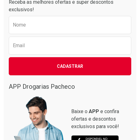
Receba as melhores ofertas e super descontos
exclusivos!
Preencha o formulário abaixo para receber 
Nome
Email
CADASTRAR
Ativar Desconto
Ativar Desconto
Comprar sem Desconto
Comprar sem Desconto
Por R$ 52,64/cada
Por R$ 60,74/cada
APP Drogarias Pacheco
Comprar sem Desconto
Comprar sem Desconto
Por R$ 52,64/cada
Por R$ 60,74/cada
Baixe o
APP
e confira
ofertas e descontos
exclusivos para você!