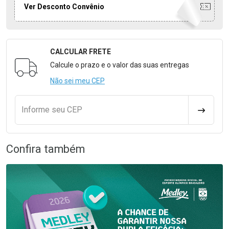
Ver Desconto Convênio
CALCULAR FRETE
Formulário para Calcular o Frete
Calcule o prazo e o valor das suas entregas
Não sei meu CEP
Informe seu CEP
CALCULA
Confira também