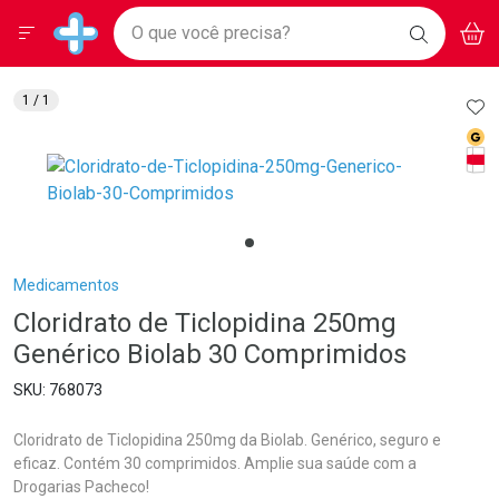
Drogarias Pacheco
Menu
Aces
Ir direto para a home
O que você precisa?
BAIXE
V
i
Baixe nosso APP e aproveite Ofertas Exclusivas!
BUSCAR
O APP
Navegue pela página
Ir direto para o conteúdo
Faça a sua busca
Ir direto para a busca
Ir direto para a conta
AD
1
/ 1
Ir direto para a ajuda
Med
Ir direto para a notificações
Tarj
Ir direto para o carrinho
Ir direto para o menu
Breadcrumb
Medicamentos
Cloridrato de Ticlopidina 250mg
Genérico Biolab 30 Comprimidos
768073
Cloridrato de Ticlopidina 250mg da Biolab. Genérico, seguro e
eficaz. Contém 30 comprimidos. Amplie sua saúde com a
Drogarias Pacheco!