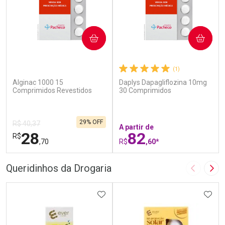
COMPRAR
COMPRAR
(5)
(1)
Alginac 1000 15
Daplys Dapagliflozina 10mg
Comprimidos Revestidos
30 Comprimidos
29% OFF
R$ 40,37
A partir de
28
82
R$
,70
R$
,60*
FECHAR
F
FECHAR
F
Queridinhos da Drogaria
Imagem A
Pró
Laboratório
Laboratório
Por Menos
ADICIONAR AOS FAVORITOS
Por Menos
ADIC