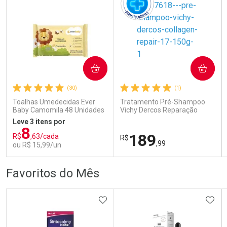
COMPRAR
COMPRAR
Ativar Desconto
Ativar Desconto
(30)
(1)
Comprar sem Desconto
Comprar sem Desconto
Comprar sem Desconto
Comprar sem Desconto
Toalhas Umedecidas Ever
Tratamento Pré-Shampoo
Por R$ 110,99/cada
Por R$ 70,79/cada
Por R$ 110,99/cada
Por R$ 70,79/cada
Baby Camomila 48 Unidades
Vichy Dercos Reparação
Profunda 150g
Leve 3 itens por
8
189
R$
,63/cada
R$
,99
ou R$ 15,99/un
FECHAR
FECHAR
FEC
FEC
Favoritos do Mês
Laboratório
Dermaclub
Por Menos
Por Menos
ADICIONAR AOS FAVORITOS
ADIC