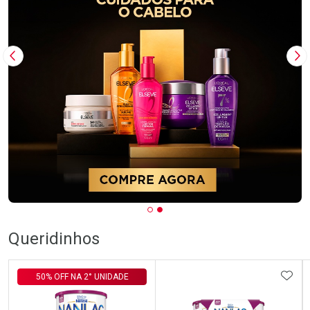
Imagem Anterior
Pr
Queridinhos
ADIC
50% OFF NA 2° UNIDADE