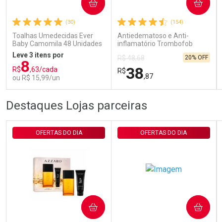
COMPRAR
COMPRAR
Comprar sem Desconto
Comprar sem Desconto
Por R$ 29,30/cada
Por R$ 29,30/cada
(30)
(154)
Toalhas Umedecidas Ever
Antiedematoso e Anti-
Baby Camomila 48 Unidades
inflamatório Trombofob
200U/g 40g
Leve 3 itens por
20% OFF
R$ 48,68
8
38
R$
,63/cada
R$
,87
ou R$ 15,99/un
FECHAR
FECHAR
FEC
FEC
Destaques Lojas parceiras
Laboratório
Laboratório
Por Menos
Por Menos
OFERTAS DO DIA
OFERTAS DO DIA
COMPRAR
COMPRAR
Ativar Desconto
Ativar Desconto