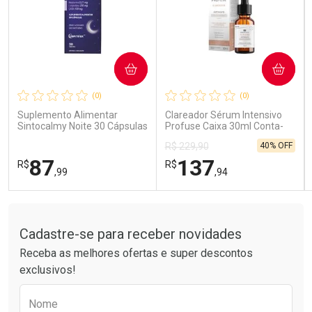
COMPRAR
COMPRAR
Ativar Desconto
Ativar Desconto
(0)
(0)
Comprar sem Desconto
Comprar sem Desconto
Comprar sem Desconto
Comprar sem Desconto
Suplemento Alimentar
Clareador Sérum Intensivo
Por R$ 15,99/cada
Por R$ 189,99/cada
Por R$ 15,99/cada
Por R$ 189,99/cada
Sintocalmy Noite 30 Cápsulas
Profuse Caixa 30ml Conta-
Gotas
40% OFF
R$ 229,90
87
137
R$
R$
,99
,94
Tudo sobre a Drogarias Pacheco
FECHAR
FECHAR
FEC
FEC
Laboratório
Laboratório
Por Menos
Por Menos
Cadastre-se para receber novidades
Receba as melhores ofertas e super descontos
exclusivos!
Preencha o formulário abaixo para receber 
Nome