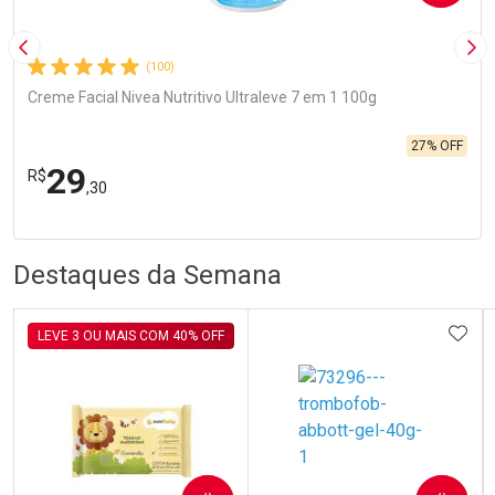
Imagem Anterior
Pró
(100)
Creme Facial Nivea Nutritivo Ultraleve 7 em 1 100g
27% OFF
29
R$
,30
FECHA
FECHA
Laboratório
R
R
Por Menos
Destaques da Semana
ADIC
LEVE 3 OU MAIS COM 40% OFF
Ativar Desconto