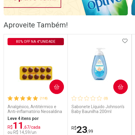
Ativar Desconto
Ativar Desconto
Aproveite Também!
Comprar sem Desconto
Comprar sem Desconto
Comprar sem Desconto
Comprar sem Desconto
ADIC
80% OFF NA 4°UNIDADE
Por R$ 76,78/cada
Por R$ 106,99/cada
Por R$ 76,78/cada
Por R$ 106,99/cada
COMPRAR
COMPRAR
(118)
(0)
Analgésico, Antitérmico e
Sabonete Líquido Johnson's
Anti-inflamatório Neosaldina
Baby Baunilha 200ml
30mg + 300mg + 30mg 10
Leve 4 itens por
Drágeas
11
23
R$
,67/cada
R$
,99
ou R$ 14,59/un