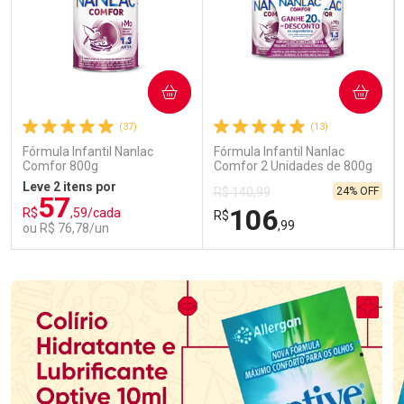
COMPRAR
COMPRAR
(37)
(13)
Fórmula Infantil Nanlac
Fórmula Infantil Nanlac
Comfor 800g
Comfor 2 Unidades de 800g
Leve 2 itens por
24% OFF
R$ 140,99
57
106
R$
,59/cada
R$
,99
ou R$ 76,78/un
FECHAR
FECHAR
FEC
FEC
Laboratório
Laboratório
Por Menos
Por Menos