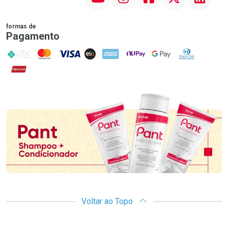
formas de
Pagamento
PIX
MasterCard
VISA
ELO
AMEX
NuPay
Google Pay
Diners Club
Hipercard
Promoção em Destaque
Voltar ao Topo