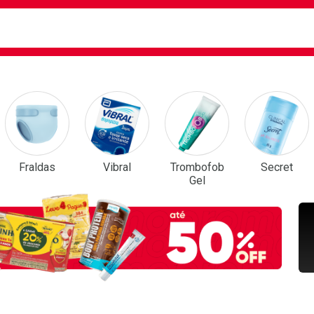
ca
isa?
em Destaque
Fraldas
Vibral
Trombofob
Secret
Gel