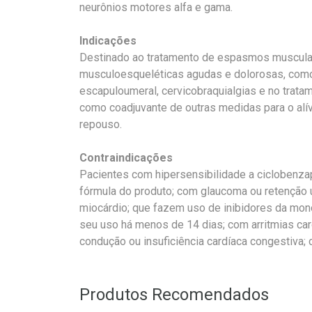
neurônios motores alfa e gama.
Indicações
Destinado ao tratamento de espasmos muscul
musculoesqueléticas agudas e dolorosas, como a
escapuloumeral, cervicobraquialgias e no tratam
como coadjuvante de outras medidas para o alív
repouso.
Contraindicações
Pacientes com hipersensibilidade a ciclobenza
fórmula do produto; com glaucoma ou retenção u
miocárdio; que fazem uso de inibidores da m
seu uso há menos de 14 dias; com arritmias car
condução ou insuficiência cardíaca congestiva; 
Produtos Recomendados