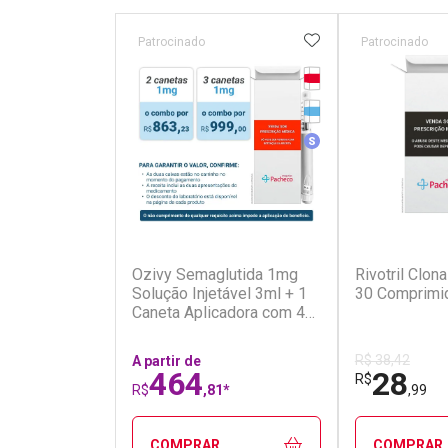
ADICIONAR AOS 
Patrocinado
Patrocinado
Tarja Vermelha
Medicamento Refrig
Medicamento Simila
(5)
Ozivy Semaglutida 1mg
Rivotril Clo
Solução Injetável 3ml + 1
30 Comprimi
Caneta Aplicadora com 4
Agulhas
R$ 38,42
A partir de
464
28
R$
R$
,81*
,99
COMPRAR
COMPRAR