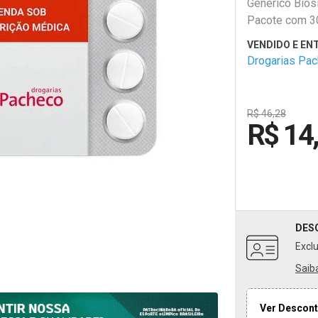
Genérico Biosi
Pacote com 3
comprimidos. 
fácil de usar.
Drogarias Pa
R$ 46,28
R$ 14
DES
Excl
Saib
Ver Descont