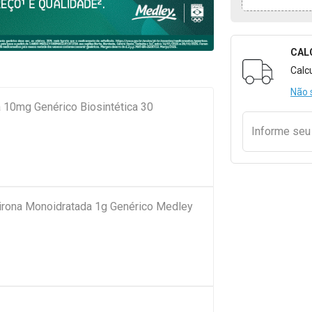
CAL
Formulári
Calc
Não 
a 10mg Genérico Biosintética 30
Informe se
pirona Monoidratada 1g Genérico Medley