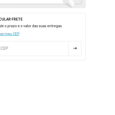
CULAR FRETE
o para Calcular o Frete
ule o prazo e o valor das suas entregas
sei meu CEP
u CEP
CALCULAR FRETE