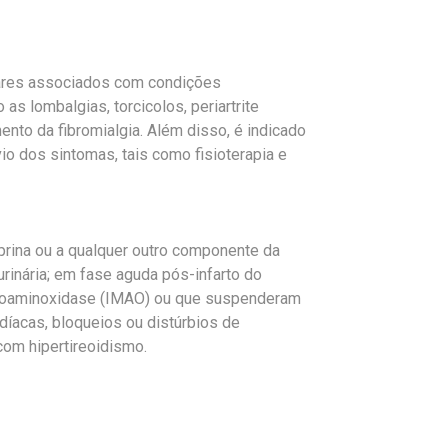
ares associados com condições
s lombalgias, torcicolos, periartrite
ento da fibromialgia. Além disso, é indicado
io dos sintomas, tais como fisioterapia e
prina ou a qualquer outro componente da
rinária; em fase aguda pós-infarto do
onoaminoxidase (IMAO) ou que suspenderam
díacas, bloqueios ou distúrbios de
com hipertireoidismo.