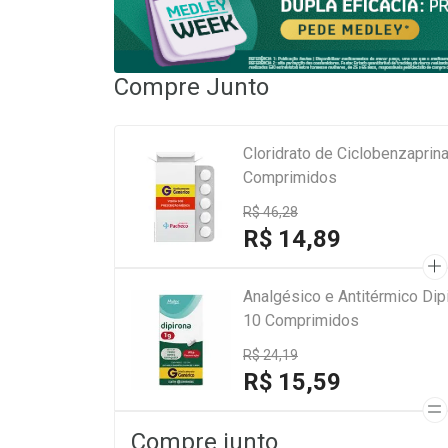
Compre Junto
Cloridrato de Ciclobenzaprin
Comprimidos
R$ 46,28
R$ 14,89
Analgésico e Antitérmico Di
10 Comprimidos
R$ 24,19
R$ 15,59
Compre junto