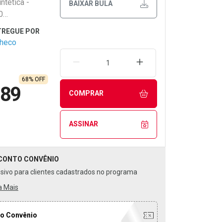
ntética -
BAIXAR BULA
0
Confiável e
checo
REMOVER UMA UNIDADE
AUMENTAR UMA UNIDA
68% OFF
,89
COMPRAR
ASSINAR
CONTO
CONVÊNIO
usivo para clientes cadastrados no programa
a Mais
o Convênio