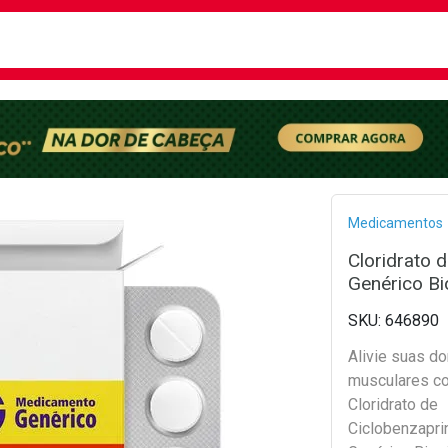
busca
isa?
Bread
Medicamentos
Cloridrato 
Genérico Bi
646890
Alivie suas d
musculares c
Cloridrato de
Ciclobenzapr