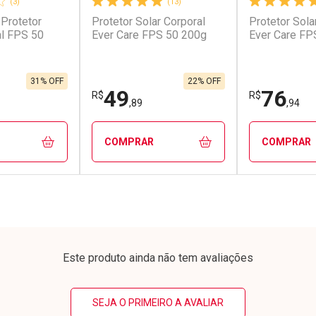
(3)
(13)
 Protetor
Protetor Solar Corporal
Protetor Sola
conto
Ativar Desconto
Ativar Desc
al FPS 50
Ever Care FPS 50 200g
Ever Care FP
em Desconto
Comprar sem Desconto
Comprar s
em Desconto
Comprar sem Desconto
Comprar s
0/cada
Por R$ 90,90/cada
Por R$ 109,
0/cada
Por R$ 90,90/cada
Por R$ 109,
31% OFF
22% OFF
49
76
R$
R$
,89
,94
COMPRAR
COMPRAR
FECHAR
FECHAR
FECHAR
FECHAR
rio
Laboratório
Laborató
os
Por Menos
Por Men
Este produto ainda não tem avaliações
SEJA O PRIMEIRO A AVALIAR