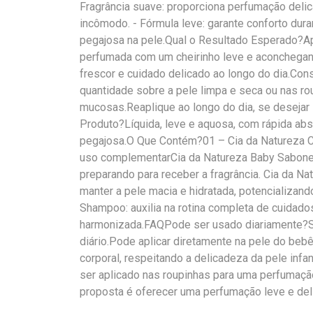
Fragrância suave: proporciona perfumação delica
incômodo. - Fórmula leve: garante conforto dur
pegajosa na pele.Qual o Resultado Esperado?Ap
perfumada com um cheirinho leve e aconchegant
frescor e cuidado delicado ao longo do dia.Co
quantidade sobre a pele limpa e seca ou nas ro
mucosas.Reaplique ao longo do dia, se desejar in
Produto?Líquida, leve e aquosa, com rápida ab
pegajosa.O Que Contém?01 – Cia da Natureza 
uso complementarCia da Natureza Baby Sabonet
preparando para receber a fragrância. Cia da Na
manter a pele macia e hidratada, potencializand
Shampoo: auxilia na rotina completa de cuidado
harmonizada.FAQPode ser usado diariamente?Sim
diário.Pode aplicar diretamente na pele do beb
corporal, respeitando a delicadeza da pele inf
ser aplicado nas roupinhas para uma perfumação
proposta é oferecer uma perfumação leve e del