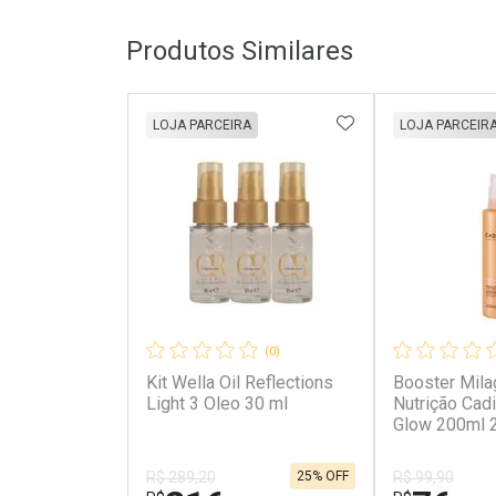
Produtos Similares
ADICIONAR AOS 
LOJA PARCEIRA
LOJA PARCEIR
(0)
Kit Wella Oil Reflections
Booster Mila
Light 3 Oleo 30 ml
Nutrição Cadi
Glow 200ml 
25% OFF
R$ 289,20
R$ 99,90