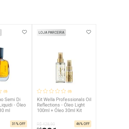
FAVORITOS
ADICIONAR AOS FAVORITOS
ADICIONAR AOS 
LOJA PARCEIRA
(0)
(0)
no Semi Di
Kit Wella Professionals Oil
 Liquidi - Óleo
Reflections - Óleo Light
30 ml
100ml + Óleo 30ml Kit
31% OFF
46% OFF
R$ 428,90