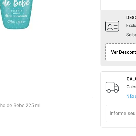
DES
Excl
Saib
Ver Descont
CAL
Formulári
Calc
Não 
inho de Bebe 225 ml
Informe se