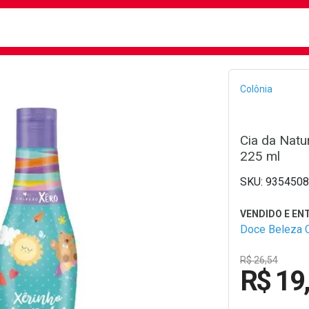
busca
isa?
Bread
Colônia
Cia da Natu
225 ml
9354508
Doce Beleza 
R$ 26,54
R$ 19