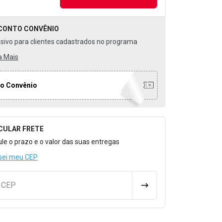
CONTO
CONVÊNIO
usivo para clientes cadastrados no programa
a Mais
o Convênio
CULAR FRETE
o para Calcular o Frete
ule o prazo e o valor das suas entregas
sei meu CEP
u CEP
CALCULAR FRETE