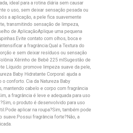
da, ideal para a rotina diária sem causar
ante o uso, sem deixar sensação pesada ou
ós a aplicação, a pele fica suavemente
e, transmitindo sensação de limpeza,
nselho de AplicaçãoAplique uma pequena
upinhas.Evite contato com olhos, boca e
tensificar a fragrância.Qual a Textura do
sorção e sem deixar resíduos ou sensação
Colônia Xêrinho de Bebê 225 mlSugestão de
e Líquido: promove limpeza suave da pele,
tureza Baby Hidratante Corporal: ajuda a
o o conforto. Cia da Natureza Baby
s, mantendo cabelo e corpo com fragrância
, a fragrância é leve e adequada para uso
ê?Sim, o produto é desenvolvido para uso
antil.Pode aplicar na roupa?Sim, também pode
 suave.Possui fragrância forte?Não, a
icada.