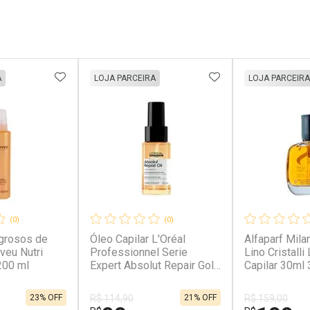
FAVORITOS
ADICIONAR AOS FAVORITOS
ADICIONAR AOS 
A
LOJA PARCEIRA
LOJA PARCEIRA
(0)
(0)
grosos de
Óleo Capilar L'Oréal
Alfaparf Mila
veu Nutri
Professionnel Serie
Lino Cristalli
200 ml
Expert Absolut Repair Gold
Capilar 30ml 
Quinoa Protein 10 In 1
30ml 30ml
23% OFF
21% OFF
R$ 114,90
R$ 159,00