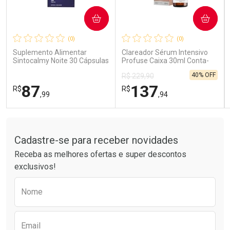
COMPRAR
COMPRAR
Ativar Desconto
Ativar Desconto
(0)
(0)
Comprar sem Desconto
Comprar sem Desconto
Comprar sem Desconto
Comprar sem Desconto
Suplemento Alimentar
Clareador Sérum Intensivo
Por R$ 41,99/cada
Por R$ 15,99/cada
Por R$ 41,99/cada
Por R$ 15,99/cada
Sintocalmy Noite 30 Cápsulas
Profuse Caixa 30ml Conta-
Gotas
40% OFF
R$ 229,90
87
137
R$
R$
,99
,94
Tudo sobre a Drogarias Pacheco
FECHAR
FECHAR
FEC
FEC
Laboratório
Laboratório
Por Menos
Por Menos
Cadastre-se para receber novidades
Receba as melhores ofertas e super descontos
exclusivos!
Preencha o formulário abaixo para receber 
Nome
Email