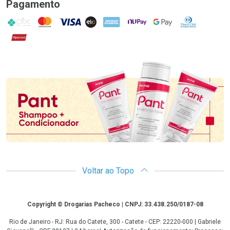
Pagamento
PIX
MasterCard
VISA
ELO
AMEX
NuPay
Google Pay
Diners Club
Hipercard
Promoção em Destaque
Voltar ao Topo
Copyright
Copyright © Drogarias Pacheco | CNPJ: 33.438.250/0187-08
Rio de Janeiro - RJ: Rua do Catete, 300 - Catete - CEP: 22220-000 | Gabriele