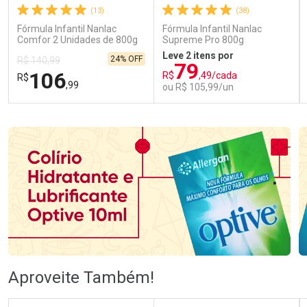
(13)
(38)
Fórmula Infantil Nanlac
Fórmula Infantil Nanlac
Comfor 2 Unidades de 800g
Supreme Pro 800g
Leve 2 itens por
24% OFF
R$ 140,99
79
106
R$
,49/cada
R$
,99
ou R$ 105,99/un
FECHAR
FECHAR
FEC
FEC
Laboratório
Laboratório
Por Menos
Por Menos
Ativar Desconto
Ativar Desconto
Aproveite Também!