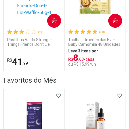
COMPRAR
COMPRAR
Ativar Desconto
Ativar Desconto
(2)
(30)
Comprar sem Desconto
Comprar sem Desconto
Comprar sem Desconto
Comprar sem Desconto
Pastilhas Valda Stranger
Toalhas Umedecidas Ever
Por R$ 167,99/cada
Por R$ 69,59/cada
Por R$ 167,99/cada
Por R$ 69,59/cada
Things Friends Don’t Lie
Baby Camomila 48 Unidades
Waffle 50g
Leve 3 itens por
8
41
R$
,63/cada
R$
,99
ou R$ 15,99/un
FECHAR
FECHAR
FEC
FEC
Favoritos do Mês
Laboratório
Laboratório
Por Menos
Por Menos
ADICIONAR AOS FAVORITOS
ADIC