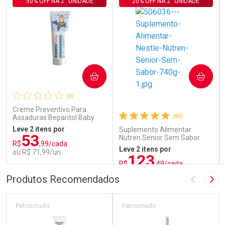
50% OFF NA 2° UNIDADE
20% OFF NA 2° UNIDADE
COMPRAR
COMPRAR
(0)
Creme Preventivo Para
(80)
Assaduras Bepantol Baby
Toy Story Personagens
Leve 2 itens por
Suplemento Alimentar
Sortidos 120g
53
Nutren Senior Sem Sabor
R$
,99/cada
740g
Leve 2 itens por
ou R$ 71,99/un
123
R$
,49/cada
ou R$ 137,21/un
FECHAR
FECHAR
FEC
FEC
Produtos Recomendados
Imagem A
Pró
Laboratório
Laboratório
Por Menos
Por Menos
Patrocinado
Patrocinado