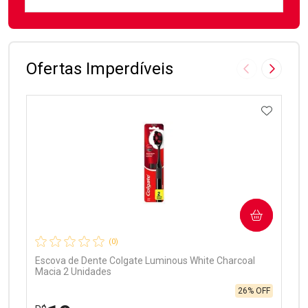
FECHAR
FECHAR
Laboratório
Por Menos
Ofertas Imperdíveis
Imagem Anter
Próxima
ADICIO
Ativar Desconto
COMPRAR
Comprar sem Desconto
Comprar sem Desconto
Por R$ 97,90/cada
Por R$ 97,90/cada
(0)
Escova de Dente Colgate Luminous White Charcoal
Macia 2 Unidades
26% OFF