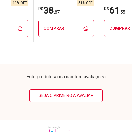
/cada
Por R$ 251,88/cada
Por R$ 17,8
/cada
Por R$ 251,88/cada
Por R$ 17,8
19% OFF
51% OFF
38
61
R$
R$
,87
,55
COMPRAR
COMPRAR
FECHAR
FECHAR
FECHAR
FECHAR
rio
Laboratório
Laborató
os
Por Menos
Por Men
Este produto ainda não tem avaliações
SEJA O PRIMEIRO A AVALIAR