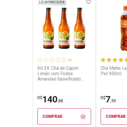
ADICIONAR AOS 
LOJA PARCEIRA
(0)
Kit 3X: Chá de Capim
Chá Matte Le
Limão com Frutas
Pet 450ml
Amarelas Gaseificado
Brazô 350ml
140
7
R$
R$
,88
,99
COMPRAR
COMPRAR