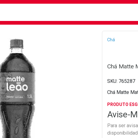
busca
isa?
Bread
Chá
Chá Matte M
765287
Chá Matte Mat
PRODUTO ES
Avise-M
Para ser avis
disponibilida