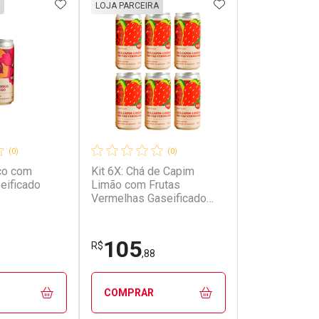
FAVORITOS
ADICIONAR AOS FAVORITOS
ADICIONAR AOS 
LOJA PARCEIRA
(0)
(0)
co com
Kit 6X: Chá de Capim
eificado
Limão com Frutas
Vermelhas Gaseificado
Brazô 269ml
105
R$
,88
COMPRAR