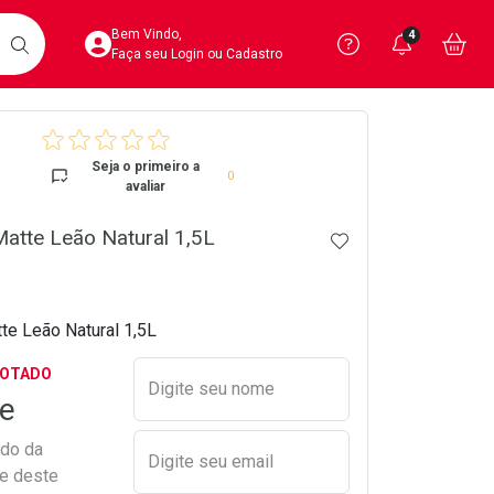
Acesse sua Conta
Precisa de 
Notific
Aces
Bem Vindo,
4
Você po
notifica
Vo
it
BUSCAR
Ver Recursos 
Faça seu Login ou Cadastro
crumb
Atendimento ao 
Seja o primeiro a
0
avaliar
Central de Ajud
atte Leão Natural 1,5L
ADICIONAR AOS 
Televendas
4020-4404
te Leão Natural 1,5L
Preencher nome e email para s
GOTADO
Digite seu nome
e
ado da
Digite seu email
de deste