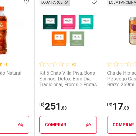
FAVORITOS
ADICIONAR AOS FAVORITOS
ADICIONAR AOS 
LOJA PARCEIRA
LOJA PARCEIRA
(1)
(0)
ão Natural
Kit 5 Chás Villa Piva: Bons
Chá de Hibis
Sonhos, Detox, Bom Dia,
Pêssego Gas
Tradicional, Frores e Frutas
Brazô 269ml
251
17
R$
R$
,88
,88
COMPRAR
COMPRAR