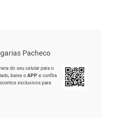
onto
Ativar Desconto
em Desconto
Comprar sem Desconto
em Desconto
Comprar sem Desconto
5/cada
Por R$ 64,79/cada
5/cada
Por R$ 64,79/cada
garias Pacheco
era do seu celular para o
lado, baixe o
APP
e confira
scontos exclusivos para