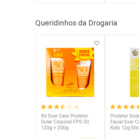
FECHAR
FECHAR
Queridinhos da Drogaria
Laboratório
Laborató
Por Menos
Por Men
ADICIONAR AOS 
(3)
Kit Ever Care Protetor
Protetor Solar
Ativar Desconto
Ativar Des
Solar Corporal FPS 50
Facial Ever 
120g + 200g
Kids 12g Sti
Comprar sem Desconto
Comprar s
Comprar sem Desconto
Comprar s