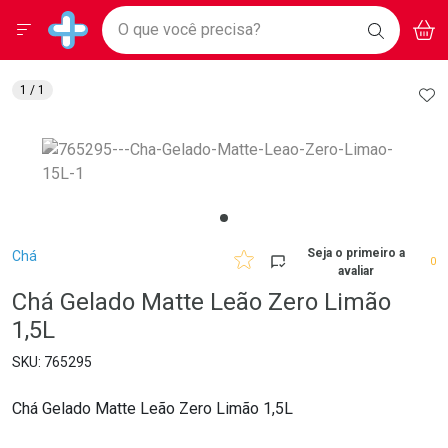
Drogarias Pacheco
Menu
Aces
Ir direto para a home
O que você precisa?
BAIXE
V
i
Baixe nosso APP e aproveite Ofertas Exclusivas!
BUSCAR
O APP
Navegue pela página
Ir direto para o conteúdo
Faça a sua busca
Ir direto para a busca
Ir direto para a conta
AD
1
/ 1
Ir direto para a ajuda
Ir direto para a notificações
Ir direto para o carrinho
Ir direto para o menu
Breadcrumb
Seja o primeiro a
Chá
0
avaliar
Chá Gelado Matte Leão Zero Limão
1,5L
765295
Chá Gelado Matte Leão Zero Limão 1,5L