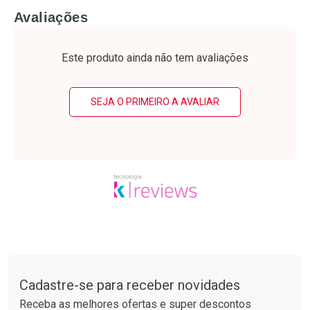
FECHAR
F
FECHAR
F
Avaliações
Laboratório
Laboratório
Por Menos
Por Menos
Este produto ainda não tem avaliações
SEJA O PRIMEIRO A AVALIAR
Ativar Desconto
Ativar Desconto
Comprar sem Desconto
Comprar sem Desconto
Tudo sobre a Drogarias Pacheco
Por R$ 10,39/cada
Por R$ 61,55/cada
Comprar sem Desconto
Comprar sem Desconto
Por R$ 10,39/cada
Por R$ 61,55/cada
Cadastre-se para receber novidades
Receba as melhores ofertas e super descontos