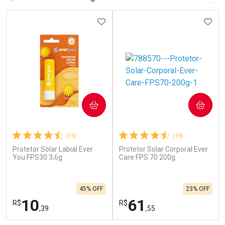
Imagem A
Pró
ADICIONAR AOS FAVORITOS
ADIC
COMPRAR
COMPRAR
(15)
(19)
Protetor Solar Labial Ever
Protetor Solar Corporal Ever
You FPS30 3,6g
Care FPS 70 200g
45% OFF
23% OFF
10
61
R$
R$
,39
,55