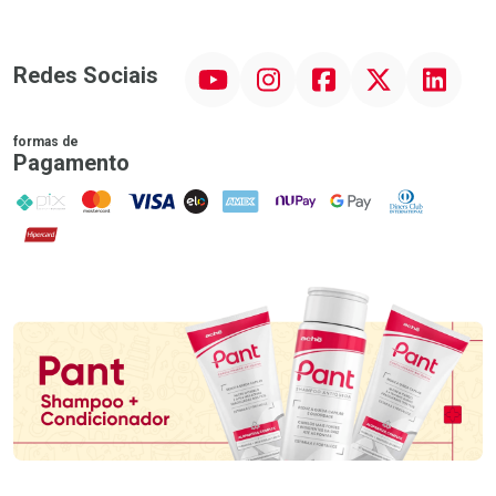
YouTube
Instagram
Facebook
Twitter
Linkedin
Redes Sociais
formas de
Pagamento
PIX
MasterCard
VISA
ELO
AMEX
NuPay
Google Pay
Diners Club
Hipercard
Promoção em Destaque