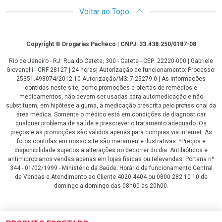
Voltar ao Topo
Copyright
Copyright © Drogarias Pacheco | CNPJ: 33.438.250/0187-08
Rio de Janeiro - RJ: Rua do Catete, 300 - Catete - CEP: 22220-000 | Gabriele
Giovanelli - CRF 28127 | 24 horas| Autorização de funcionamento: Processo:
25351.493074/2012-10 Autorização/MS: 7.25279.0 | As informações
contidas neste site, como promoções e ofertas de remédios e
medicamentos, não devem ser usadas para automedicação e não
substituem, em hipótese alguma, a medicação prescrita pelo profissional da
área médica. Somente o médico está em condições de diagnosticar
qualquer problema de saúde e prescrever o tratamento adequado. Os
preços e as promoções são válidos apenas para compras via internet. As
fotos contidas em nosso site são meramente ilustrativas. *Preços e
disponibilidade sujeitos a alterações no decorrer do dia. Antibióticos e
antimicrobianos vendas apenas em lojas físicas ou televendas. Portaria nº
344 - 01/02/1999 - Ministério da Saúde. Horário de funcionamento Central
de Vendas e Atendimento ao Cliente 4020 4404 ou 0800 282 10 10 de
domingo a domingo das 08h00 às 20h00.
LGPD Aceite os Cookies