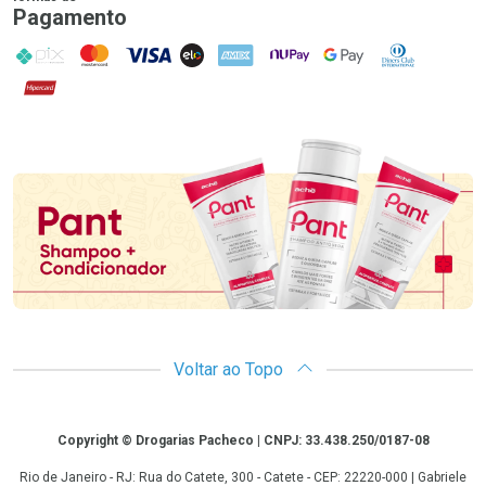
Pagamento
PIX
MasterCard
VISA
ELO
AMEX
NuPay
Google Pay
Diners Club
Hipercard
Promoção em Destaque
Voltar ao Topo
Copyright
Copyright © Drogarias Pacheco | CNPJ: 33.438.250/0187-08
Rio de Janeiro - RJ: Rua do Catete, 300 - Catete - CEP: 22220-000 | Gabriele