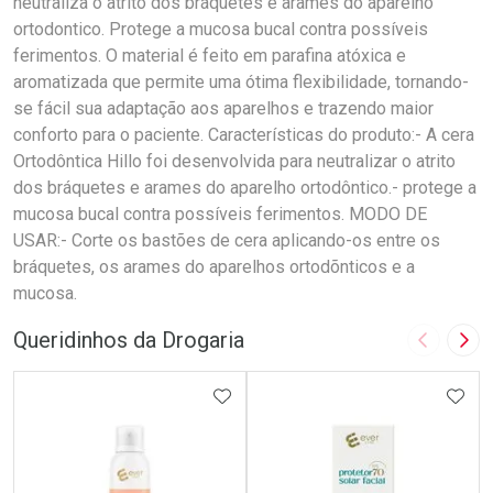
neutraliza o atrito dos bráquetes e arames do aparelho
ortodontico. Protege a mucosa bucal contra possíveis
ferimentos. O material é feito em parafina atóxica e
aromatizada que permite uma ótima flexibilidade, tornando-
se fácil sua adaptação aos aparelhos e trazendo maior
conforto para o paciente. Características do produto:- A cera
Ortodôntica Hillo foi desenvolvida para neutralizar o atrito
dos bráquetes e arames do aparelho ortodôntico.- protege a
mucosa bucal contra possíveis ferimentos. MODO DE
USAR:- Corte os bastões de cera aplicando-os entre os
bráquetes, os arames do aparelhos ortodõnticos e a
mucosa.
Queridinhos da Drogaria
Imagem A
Pró
ADICIONAR AOS FAVORITOS
ADIC