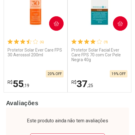
COMPRAR
COMPRAR
(6)
(9)
Protetor Solar Ever Care FPS
Protetor Solar Facial Ever
30 Aerossol 200ml
Care FPS 70 com Cor Pele
Negra 40g
20% OFF
19% OFF
55
37
R$
R$
,19
,25
FECHAR
F
FECHAR
F
Avaliações
Laboratório
Laboratório
Por Menos
Por Menos
Este produto ainda não tem avaliações