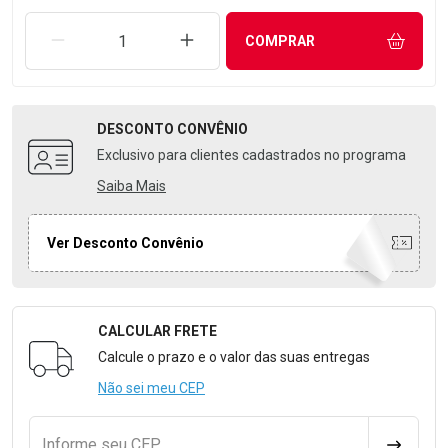
REMOVER UMA UNIDADE
AUMENTAR UMA UNIDADE
COMPRAR
DESCONTO
CONVÊNIO
Exclusivo para clientes cadastrados no programa
Saiba Mais
Ver Desconto Convênio
CALCULAR FRETE
Formulário para Calcular o Frete
Calcule o prazo e o valor das suas entregas
Não sei meu CEP
Informe seu CEP
CALCULA