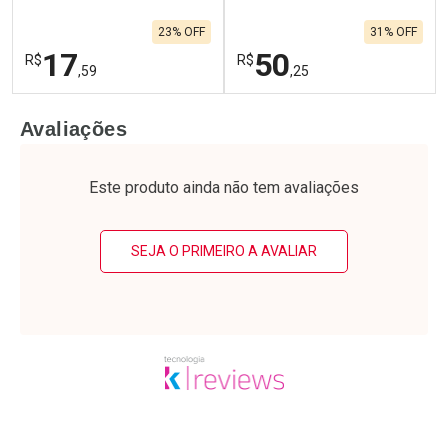
23% OFF
31% OFF
17
50
R$
R$
,59
,25
FECHAR
F
FECHAR
F
Avaliações
Laboratório
Laboratório
Por Menos
Por Menos
Este produto ainda não tem avaliações
SEJA O PRIMEIRO A AVALIAR
Ativar Desconto
Ativar Desconto