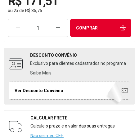
R$ 171,51
ou
2
x
de
R$ 85,75
REMOVER UMA UNIDADE
AUMENTAR UMA UNIDADE
COMPRAR
DESCONTO
CONVÊNIO
Exclusivo para clientes cadastrados no programa
Saiba Mais
Ver Desconto Convênio
CALCULAR FRETE
Formulário para Calcular o Frete
Calcule o prazo e o valor das suas entregas
Não sei meu CEP