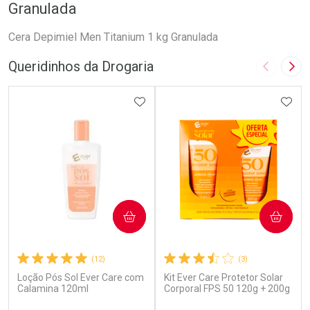
Granulada
Cera Depimiel Men Titanium 1 kg Granulada
Queridinhos da Drogaria
Imagem A
Pró
ADICIONAR AOS FAVORITOS
ADIC
COMPRAR
COMPRAR
(12)
(3)
Loção Pós Sol Ever Care com
Kit Ever Care Protetor Solar
Calamina 120ml
Corporal FPS 50 120g + 200g