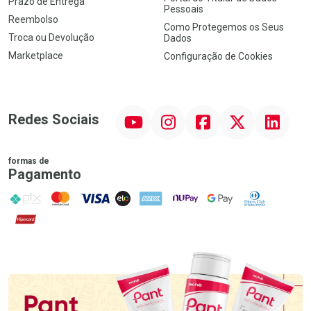
Prazo de Entrega
Pessoais
Reembolso
Como Protegemos os Seus
Troca ou Devolução
Dados
Marketplace
Configuração de Cookies
YouTube
Instagram
Facebook
Twitter
Linkedin
Redes Sociais
formas de
Pagamento
PIX
MasterCard
VISA
ELO
AMEX
NuPay
Google Pay
Diners Club
Hipercard
Promoção em Destaque