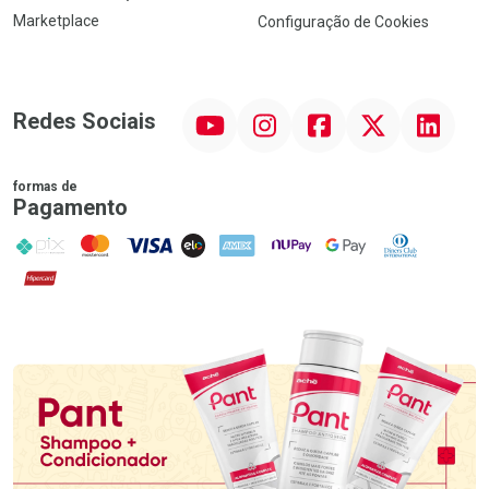
Marketplace
Configuração de Cookies
YouTube
Instagram
Facebook
Twitter
Linkedin
Redes Sociais
formas de
Pagamento
PIX
MasterCard
VISA
ELO
AMEX
NuPay
Google Pay
Diners Club
Hipercard
Promoção em Destaque