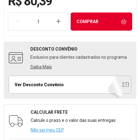
R$ 80,39
REMOVER UMA UNIDADE
AUMENTAR UMA UNIDADE
COMPRAR
DESCONTO
CONVÊNIO
Exclusivo para clientes cadastrados no programa
Saiba Mais
Ver Desconto Convênio
CALCULAR FRETE
Formulário para Calcular o Frete
Calcule o prazo e o valor das suas entregas
Não sei meu CEP