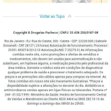
Voltar ao Topo
Copyright
Copyright © Drogarias Pacheco | CNPJ: 33.438.250/0187-08
Rio de Janeiro - RJ: Rua do Catete, 300 - Catete - CEP: 22220-000 | Gabriele
Giovanelli - CRF 28127 | 24 horas| Autorização de funcionamento: Processo:
25351.493074/2012-10 Autorização/MS: 7.25279.0 | As informações
contidas neste site, como promoções e ofertas de remédios e
medicamentos, não devem ser usadas para automedicação e não
substituem, em hipótese alguma, a medicação prescrita pelo profissional da
área médica. Somente o médico está em condições de diagnosticar
qualquer problema de saúde e prescrever o tratamento adequado. Os
preços e as promoções são válidos apenas para compras via internet. As
fotos contidas em nosso site são meramente ilustrativas. *Preços e
disponibilidade sujeitos a alterações no decorrer do dia. Antibióticos e
antimicrobianos vendas apenas em lojas físicas ou televendas. Portaria nº
344 - 01/02/1999 - Ministério da Saúde. Horário de funcionamento Central
de Vendas e Atendimento ao Cliente 4020 4404 ou 0800 282 10 10 de
domingo a domingo das 08h00 às 20h00.