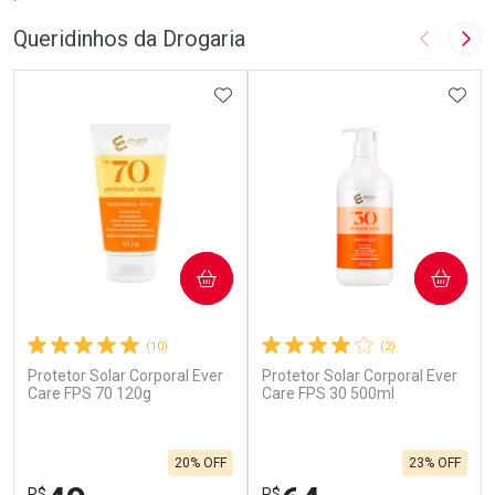
Queridinhos da Drogaria
Imagem A
Pró
ADICIONAR AOS FAVORITOS
ADIC
COMPRAR
COMPRAR
(10)
(2)
Protetor Solar Corporal Ever
Protetor Solar Corporal Ever
Care FPS 70 120g
Care FPS 30 500ml
20% OFF
23% OFF
R$
R$