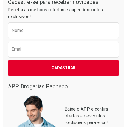
Por R$ 49,27/cada
Por R$ 64,79/cada
Cadastre-se para receber novidades
Receba as melhores ofertas e super descontos
exclusivos!
Preencha o formulário abaixo para receber 
Nome
Email
CADASTRAR
APP Drogarias Pacheco
Baixe o
APP
e confira
ofertas e descontos
exclusivos para você!