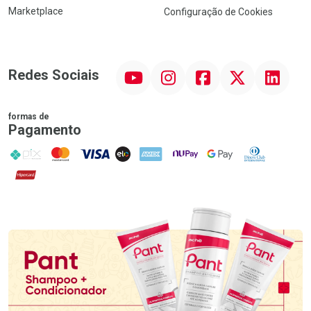
Marketplace
Configuração de Cookies
YouTube
Instagram
Facebook
Twitter
Linkedin
Redes Sociais
formas de
Pagamento
PIX
MasterCard
VISA
ELO
AMEX
NuPay
Google Pay
Diners Club
Hipercard
Promoção em Destaque