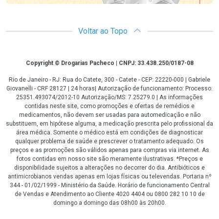
Voltar ao Topo
Copyright
Copyright © Drogarias Pacheco | CNPJ: 33.438.250/0187-08
Rio de Janeiro - RJ: Rua do Catete, 300 - Catete - CEP: 22220-000 | Gabriele
Giovanelli - CRF 28127 | 24 horas| Autorização de funcionamento: Processo:
25351.493074/2012-10 Autorização/MS: 7.25279.0 | As informações
contidas neste site, como promoções e ofertas de remédios e
medicamentos, não devem ser usadas para automedicação e não
substituem, em hipótese alguma, a medicação prescrita pelo profissional da
área médica. Somente o médico está em condições de diagnosticar
qualquer problema de saúde e prescrever o tratamento adequado. Os
preços e as promoções são válidos apenas para compras via internet. As
fotos contidas em nosso site são meramente ilustrativas. *Preços e
disponibilidade sujeitos a alterações no decorrer do dia. Antibióticos e
antimicrobianos vendas apenas em lojas físicas ou televendas. Portaria nº
344 - 01/02/1999 - Ministério da Saúde. Horário de funcionamento Central
de Vendas e Atendimento ao Cliente 4020 4404 ou 0800 282 10 10 de
domingo a domingo das 08h00 às 20h00.