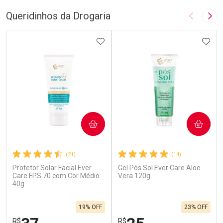
Queridinhos da Drogaria
Imagem A
Pró
ADICIONAR AOS FAVORITOS
ADIC
COMPRAR
COMPRAR
(21)
(14)
Protetor Solar Facial Ever
Gel Pós Sol Ever Care Aloe
Care FPS 70 com Cor Médio
Vera 120g
40g
19% OFF
23% OFF
R$
R$