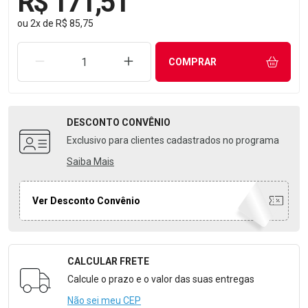
R$ 171,51
ou
2
x
de
R$ 85,75
REMOVER UMA UNIDADE
AUMENTAR UMA UNIDADE
COMPRAR
DESCONTO
CONVÊNIO
Exclusivo para clientes cadastrados no programa
Saiba Mais
Ver Desconto Convênio
CALCULAR FRETE
Formulário para Calcular o Frete
Calcule o prazo e o valor das suas entregas
Não sei meu CEP