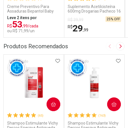
Creme Preventivo Para
Suplemento Acetilcisteína
Assaduras Bepantol Baby
600mg Drogarias Pacheco 16
Toy Story Personagens
Sachês
Leve 2 itens por
25% OFF
R$ 39,99
Sortidos 120g
53
29
R$
,99/cada
R$
,99
ou R$ 71,99/un
FECHAR
FECHAR
FEC
FEC
Produtos Recomendados
Imagem A
Pró
Laboratório
Laboratório
Por Menos
Por Menos
ADICIONAR AOS FAVORITOS
ADIC
Patrocinado
Patrocinado
COMPRAR
COMPRAR
Ativar Desconto
Ativar Desconto
(65)
(163)
Shampoo Estimulante Vichy
Comprar sem Desconto
Shampoo Estimulante Vichy
Comprar sem Desconto
Comprar sem Desconto
Comprar sem Desconto
Dercos Energy+ Antiqueda
Dercos Energy+ Antiqueda