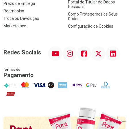
Portal do Titular de Dados
Prazo de Entrega
Pessoais
Reembolso
Como Protegemos os Seus
Troca ou Devolução
Dados
Marketplace
Configuração de Cookies
YouTube
Instagram
Facebook
Twitter
Linkedin
Redes Sociais
formas de
Pagamento
PIX
MasterCard
VISA
ELO
AMEX
NuPay
Google Pay
Diners Club
Hipercard
Promoção em Destaque