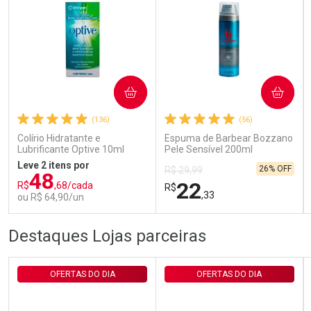
Ativar Desconto
COMPRAR
COMPRAR
Comprar sem Desconto
Comprar sem Desconto
Por R$ 29,30/cada
Por R$ 29,30/cada
(136)
(56)
Colírio Hidratante e
Espuma de Barbear Bozzano
Lubrificante Optive 10ml
Pele Sensível 200ml
Leve 2 itens por
26% OFF
R$ 29,99
48
22
R$
,68/cada
R$
,33
ou R$ 64,90/un
FECHAR
FECHAR
FEC
FEC
Destaques Lojas parceiras
Laboratório
Laboratório
Por Menos
Por Menos
OFERTAS DO DIA
OFERTAS DO DIA