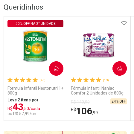
Queridinhos
ADIC
50% OFF NA 2° UNIDADE
COMPRAR
COMPRAR
(46)
(13)
Fórmula Infantil Nestonutri 1+
Fórmula Infantil Nanlac
800g
Comfor 2 Unidades de 800g
Leve 2 itens por
24% OFF
R$ 140,99
43
106
R$
,50/cada
R$
,99
ou R$ 57,99/un
FECHAR
FECHAR
FEC
FEC