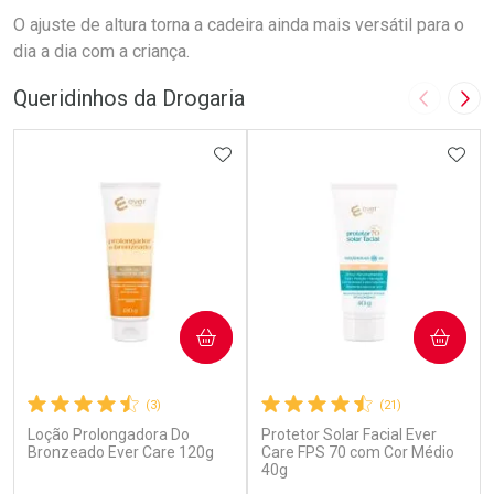
O ajuste de altura torna a cadeira ainda mais versátil para o
dia a dia com a criança.
Queridinhos da Drogaria
Imagem A
Pró
ADICIONAR AOS FAVORITOS
ADIC
COMPRAR
COMPRAR
(3)
(21)
Loção Prolongadora Do
Protetor Solar Facial Ever
Bronzeado Ever Care 120g
Care FPS 70 com Cor Médio
40g