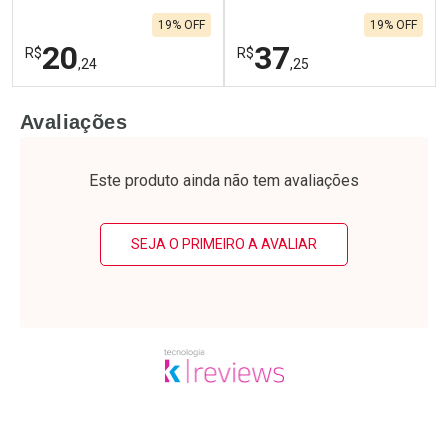
19% OFF
19% OFF
20
37
R$
R$
,24
,25
FECHAR
F
FECHAR
F
Avaliações
Laboratório
Laboratório
Por Menos
Por Menos
Este produto ainda não tem avaliações
SEJA O PRIMEIRO A AVALIAR
Ativar Desconto
Ativar Desconto