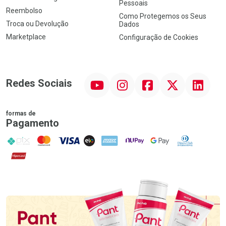
Pessoais
Reembolso
Como Protegemos os Seus
Troca ou Devolução
Dados
Marketplace
Configuração de Cookies
YouTube
Instagram
Facebook
Twitter
Linkedin
Redes Sociais
formas de
Pagamento
PIX
MasterCard
VISA
ELO
AMEX
NuPay
Google Pay
Diners Club
Hipercard
Promoção em Destaque