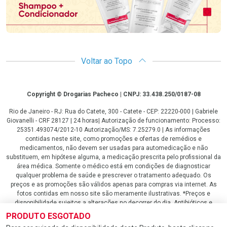
Voltar ao Topo
Copyright
Copyright © Drogarias Pacheco | CNPJ: 33.438.250/0187-08
Rio de Janeiro - RJ: Rua do Catete, 300 - Catete - CEP: 22220-000 | Gabriele
Giovanelli - CRF 28127 | 24 horas| Autorização de funcionamento: Processo:
25351.493074/2012-10 Autorização/MS: 7.25279.0 | As informações
contidas neste site, como promoções e ofertas de remédios e
medicamentos, não devem ser usadas para automedicação e não
substituem, em hipótese alguma, a medicação prescrita pelo profissional da
área médica. Somente o médico está em condições de diagnosticar
qualquer problema de saúde e prescrever o tratamento adequado. Os
preços e as promoções são válidos apenas para compras via internet. As
fotos contidas em nosso site são meramente ilustrativas. *Preços e
disponibilidade sujeitos a alterações no decorrer do dia. Antibióticos e
antimicrobianos vendas apenas em lojas físicas ou televendas. Portaria nº
PRODUTO ESGOTADO
344 - 01/02/1999 - Ministério da Saúde. Horário de funcionamento Central