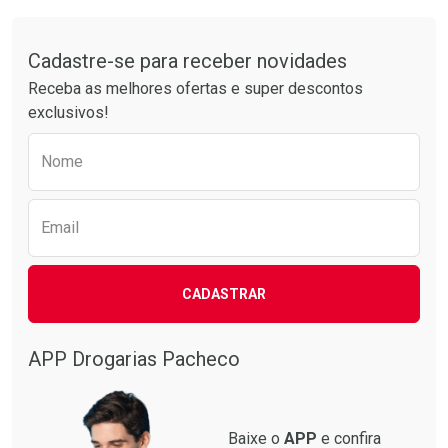
Comprar sem Desconto
Comprar sem Desconto
Tudo sobre a Drogarias Pacheco
Por R$ 20,24/cada
Por R$ 37,25/cada
Comprar sem Desconto
Comprar sem Desconto
Por R$ 20,24/cada
Por R$ 37,25/cada
Cadastre-se para receber novidades
Receba as melhores ofertas e super descontos
exclusivos!
Preencha o formulário abaixo para receber 
Nome
Email
CADASTRAR
APP Drogarias Pacheco
Baixe o
APP
e confira