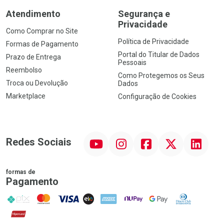
Atendimento
Segurança e
Privacidade
Como Comprar no Site
Política de Privacidade
Formas de Pagamento
Portal do Titular de Dados
Prazo de Entrega
Pessoais
Reembolso
Como Protegemos os Seus
Troca ou Devolução
Dados
Marketplace
Configuração de Cookies
YouTube
Instagram
Facebook
Twitter
Linkedin
Redes Sociais
formas de
Pagamento
PIX
MasterCard
VISA
ELO
AMEX
NuPay
Google Pay
Diners Club
Hipercard