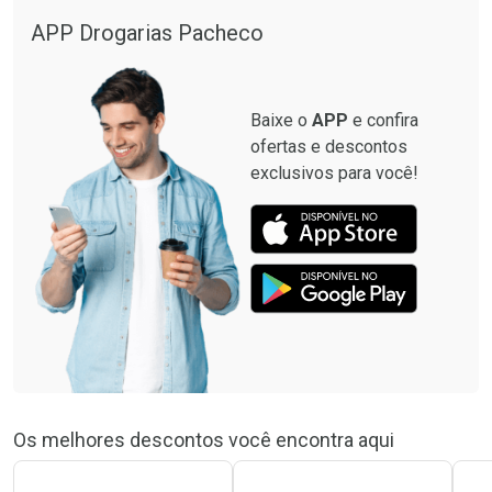
Comprar sem Desconto
APP Drogarias Pacheco
Comprar sem Desconto
Por R$ 47,59/cada
Por R$ 47,59/cada
Baixe o
APP
e confira
ofertas e descontos
exclusivos para você!
Os melhores descontos você encontra aqui