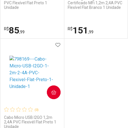
PVC Flexível Flat Preto 1
Certificado MFi 1,2m 2,4A PVC
Unidade
Flexível Flat Branco 1 Unidade
85
151
R$
R$
,99
,99
ADICIONAR AOS FAVORITOS
FECHAR
FECHAR
F
F
Laboratório
Por Menos
Laboratório
Por Menos
COMPRAR
(0)
Cabo Micro USB I2GO 1,2m
2,4A PVC Flexivél Flat Preto 1
Unidade