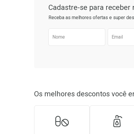
Cadastre-se para receber
Receba as melhores ofertas e super des
Preencha o formulário aba
Nome
Email
Os melhores descontos você e