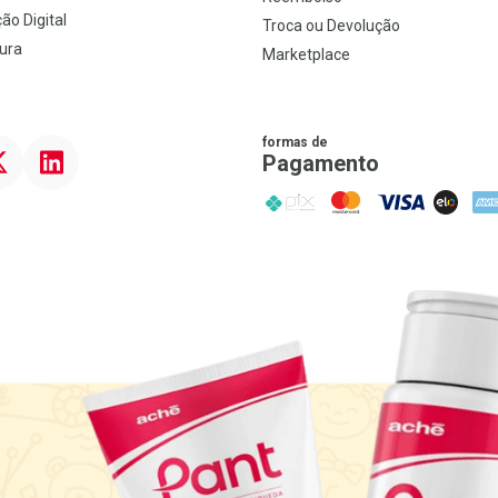
ão Digital
Troca ou Devolução
ura
Marketplace
formas de
ter
Linkedin
Pagamento
PIX
MasterCard
VISA
ELO
AME