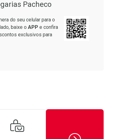
garias Pacheco
era do seu celular para o
lado, baixe o
APP
e confira
scontos exclusivos para