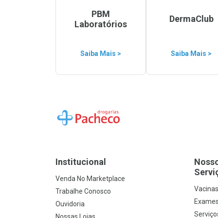
PBM
DermaClub
Laboratórios
Saiba Mais >
Saiba Mais >
Ir para a Home
Institucional
Noss
Servi
Venda No Marketplace
Vacina
Trabalhe Conosco
Exames
Ouvidoria
Serviço
Nossas Lojas