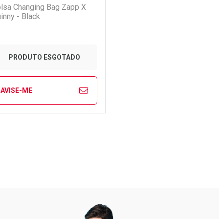
lsa Changing Bag Zapp X
inny - Black
PRODUTO ESGOTADO
AVISE-ME
Ver Desconto Convênio
Ver Desconto Convênio
FECHAR
FECHAR
aboratório
or Menos
Pacheco