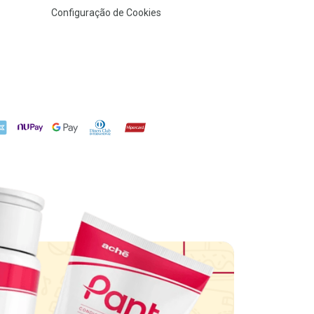
Configuração de Cookies
X
NuPay
Google Pay
Diners Club
Hipercard