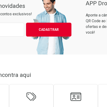
APP Dro
 novidades
contos exclusivos!
Aponte a câm
QR Code ao 
ixo para receber as melhores ofertas:
ofertas e de
CADASTRAR
você!
Ver Desconto Convênio
ncontra aqui