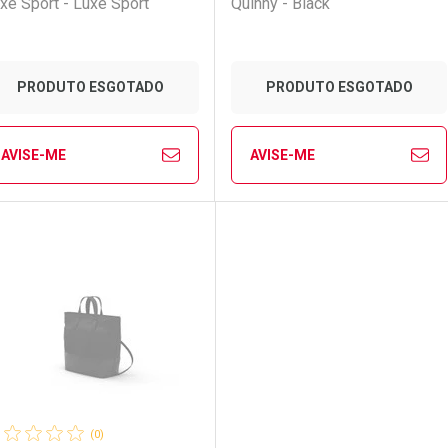
xe Sport - Luxe Sport
Quinny - Black
PRODUTO ESGOTADO
PRODUTO ESGOTADO
AVISE-ME
AVISE-ME
FECHAR
FECHAR
FE
FE
aboratório
or Menos
Laboratório
Por Menos
(0)