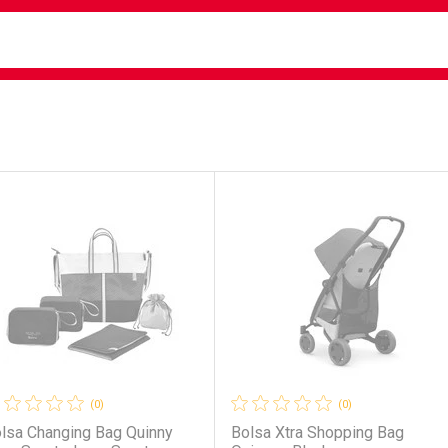
busca
isa?
e
ateleira
(0)
(0)
lsa Changing Bag Quinny
Bolsa Xtra Shopping Bag