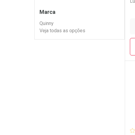
Lu
Filtros
Marca
Quinny
Veja todas as opções
L
P