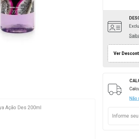
DES
Excl
Saib
Ver Descont
CAL
Formulári
Calc
Não 
aya Ação Des 200ml
Informe se