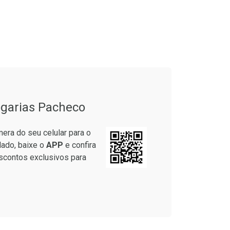
onto
Ativar Desconto
em Desconto
Comprar sem Desconto
em Desconto
Comprar sem Desconto
5/cada
Por R$ 64,79/cada
5/cada
Por R$ 64,79/cada
garias Pacheco
era do seu celular para o
lado, baixe o
APP
e confira
scontos exclusivos para