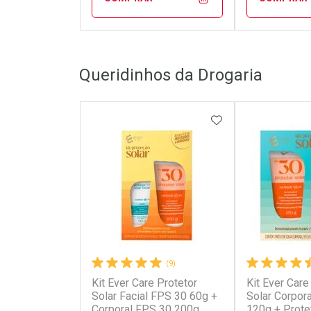
FECHAR
FECHAR
Queridinhos da Drogaria
Laboratório
Laborató
Por Menos
Por Men
ADICIONAR AOS 
(9)
Kit Ever Care Protetor
Kit Ever Care
Ativar Desconto
Ativar Des
Solar Facial FPS 30 60g +
Solar Corpor
Corporal FPS 30 200g
120g + Prote