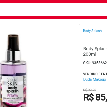
busca
isa?
Bread
Body Splash
Body Splash
200ml
9353662
Duda Makeup
R$ 92,79
R$ 85