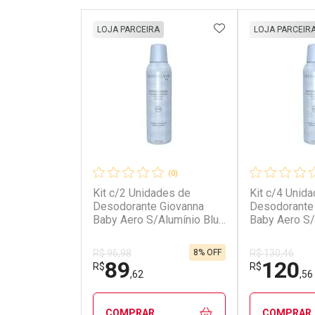
ADICIONAR AOS 
LOJA PARCEIRA
LOJA PARCEIR
(0)
Kit c/2 Unidades de
Kit c/4 Unid
Desodorante Giovanna
Desodorante
Baby Aero S/Alumínio Blue
Baby Aero S/
150ml
150ml
8% OFF
R$ 96,98
R$ 130,46
89
120
R$
R$
,62
,56
COMPRAR
COMPRAR