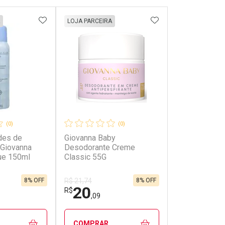
FAVORITOS
ADICIONAR AOS FAVORITOS
ADICIONAR AOS 
LOJA PARCEIRA
(0)
(0)
des de
Giovanna Baby
Giovanna
Desodorante Creme
ue 150ml
Classic 55G
8% OFF
8% OFF
R$ 21,74
20
R$
,09
COMPRAR