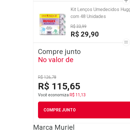
Kit Lenços Umedecidos Hugg
com 48 Unidades
R$ 33,99
R$ 29,90
Compre junto
No valor de
R$ 126,78
R$ 115,65
Você economiza
R$ 11,13
COMPRE JUNTO
Marca
Muriel