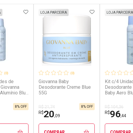
FAVORITOS
ADICIONAR AOS FAVORITOS
ADICIONAR AOS 
A
LOJA PARCEIRA
LOJA PARCEIRA
(0)
(0)
ades de
Giovanna Baby
Kit c/4 Unida
 Giovanna
Desodorante Creme Blue
Desodorante 
Alumínio Blue
55G
Baby Aero Bl
8% OFF
8% OFF
R$ 21,74
R$ 104,36
20
96
R$
R$
,09
,44
COMPRAR
COMPRAR