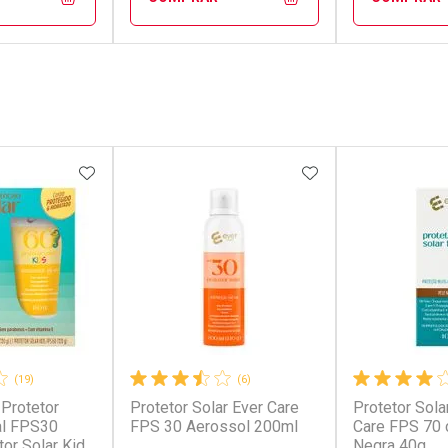
FECHAR
FECHAR
FECHAR
FECHAR
rio
Laboratório
Laborató
os
Por Menos
Por Men
FAVORITOS
ADICIONAR AOS FAVORITOS
ADICIONAR AOS 
(19)
(6)
 Protetor
Protetor Solar Ever Care
Protetor Sola
conto
Ativar Desconto
Ativar Desc
al FPS30
FPS 30 Aerossol 200ml
Care FPS 70 
tor Solar Kids
Negra 40g