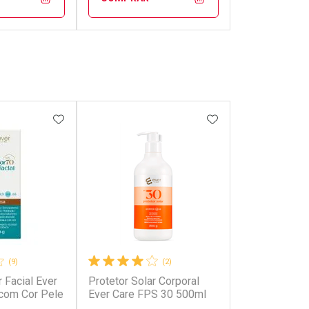
FECHAR
FECHAR
FECHAR
FECHAR
rio
Laboratório
os
Por Menos
FAVORITOS
ADICIONAR AOS FAVORITOS
ADICIONAR AOS 
(9)
(2)
r Facial Ever
Protetor Solar Corporal
onto
Ativar Desconto
com Cor Pele
Ever Care FPS 30 500ml