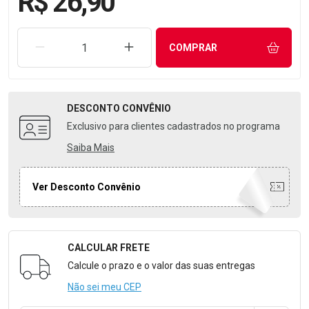
R$ 26,90
REMOVER UMA UNIDADE
AUMENTAR UMA UNIDADE
COMPRAR
DESCONTO
CONVÊNIO
Exclusivo para clientes cadastrados no programa
Saiba Mais
Ver Desconto Convênio
CALCULAR FRETE
Formulário para Calcular o Frete
Calcule o prazo e o valor das suas entregas
Não sei meu CEP