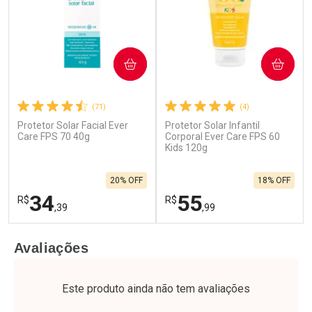
COMPRAR
COMPRAR
(71)
(4)
Protetor Solar Facial Ever
Protetor Solar Infantil
Care FPS 70 40g
Corporal Ever Care FPS 60
Kids 120g
20% OFF
18% OFF
34
55
R$
R$
,39
,99
FECHAR
F
FECHAR
F
Avaliações
Laboratório
Laboratório
Por Menos
Por Menos
Este produto ainda não tem avaliações