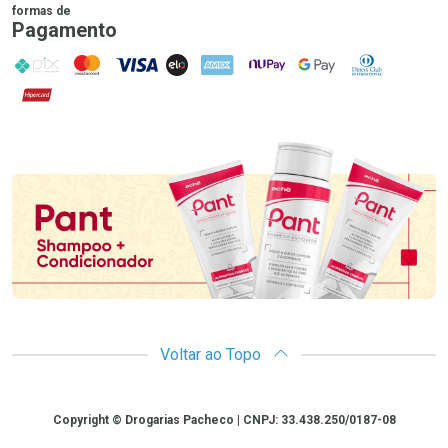
formas de
Pagamento
PIX
MasterCard
VISA
ELO
AMEX
NuPay
Google Pay
Diners Club
Hipercard
Promoção em Destaque
Voltar ao Topo
Copyright
Copyright © Drogarias Pacheco | CNPJ: 33.438.250/0187-08