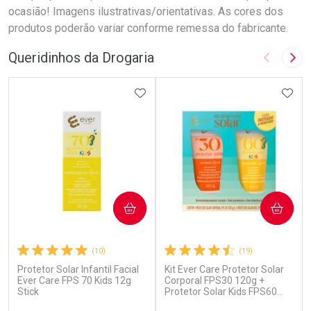
ocasião! Imagens ilustrativas/orientativas. As cores dos
produtos poderão variar conforme remessa do fabricante.
Queridinhos da Drogaria
Imagem A
Pró
ADICIONAR AOS FAVORITOS
ADIC
COMPRAR
COMPRAR
(10)
(19)
Protetor Solar Infantil Facial
Kit Ever Care Protetor Solar
Ever Care FPS 70 Kids 12g
Corporal FPS30 120g +
Stick
Protetor Solar Kids FPS60
120g