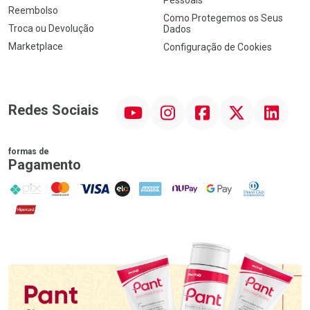
Reembolso
Como Protegemos os Seus
Troca ou Devolução
Dados
Marketplace
Configuração de Cookies
YouTube
Instagram
Facebook
Twitter
Linkedin
Redes Sociais
formas de
Pagamento
PIX
MasterCard
VISA
ELO
AMEX
NuPay
Google Pay
Diners Club
Hipercard
Promoção em Destaque