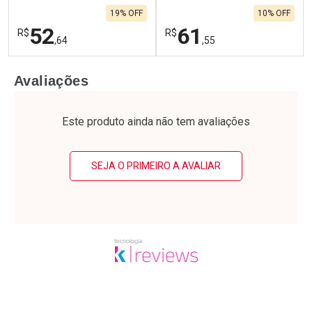
19% OFF
10% OFF
52
61
R$
R$
,64
,55
FECHAR
F
FECHAR
F
Avaliações
Laboratório
Laboratório
Por Menos
Por Menos
Este produto ainda não tem avaliações
SEJA O PRIMEIRO A AVALIAR
Ativar Desconto
Ativar Desconto