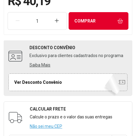
R$ 40,19
REMOVER UMA UNIDADE
AUMENTAR UMA UNIDADE
COMPRAR
DESCONTO
CONVÊNIO
Exclusivo para clientes cadastrados no programa
Saiba Mais
Ver Desconto Convênio
CALCULAR FRETE
Formulário para Calcular o Frete
Calcule o prazo e o valor das suas entregas
Não sei meu CEP