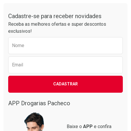
Comprar sem Desconto
Comprar sem Desconto
Tudo sobre a Drogarias Pacheco
Por R$ 52,64/cada
Por R$ 61,55/cada
Comprar sem Desconto
Comprar sem Desconto
Por R$ 52,64/cada
Por R$ 61,55/cada
Cadastre-se para receber novidades
Receba as melhores ofertas e super descontos
exclusivos!
Preencha o formulário abaixo para receber 
Nome
Email
CADASTRAR
APP Drogarias Pacheco
Baixe o
APP
e confira