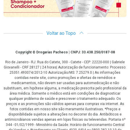
Voltar ao Topo
Copyright
Copyright © Drogarias Pacheco | CNPJ: 33.438.250/0187-08
Rio de Janeiro - RJ: Rua do Catete, 300 - Catete - CEP: 22220-000 | Gabriele
Giovanelli - CRF 28127 | 24 horas| Autorização de funcionamento: Processo:
25351.493074/2012-10 Autorização/MS: 7.25279.0 | As informações
contidas neste site, como promoções e ofertas de remédios e
medicamentos, não devem ser usadas para automedicação e não
substituem, em hipótese alguma, a medicação prescrita pelo profissional da
área médica. Somente o médico está em condições de diagnosticar
qualquer problema de saúde e prescrever o tratamento adequado. Os
preços e as promoções são válidos apenas para compras via internet. As
fotos contidas em nosso site são meramente ilustrativas. *Preços e
disponibilidade sujeitos a alterações no decorrer do dia. Antibióticos e
antimicrobianos vendas apenas em lojas físicas ou televendas. Portaria nº
344 - 01/02/1999 - Ministério da Saúde. Horário de funcionamento Central
de Vendas e Atendimento ao Cliente 4020 4404 ou 0800 282 10 10 de